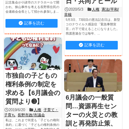
日・共同アピール
記念集会が小諸市のステラホールで開
かれ、狭山事件を考える長野県住民の
2020/5/3
人権
,
憲法/平和/
会連絡会会長として招かれ参加しま...
非核
5月3日、73回目の憲法記念日は、新型
記事を読む
コロナウイルス感染症「緊急事態宣
言」の下で迎えることになりました。
県護憲連合では毎年、...
記事を読む
市独自の子どもの
権利条例の制定を
求める【6月議会の
6月議会の一般質
質問より➌】
問…資源再生セン
2019/6/20
人権
,
子育て・
ターの火災との教
子育ち
,
長野市政/市議会
私は、これまで何度も「子どもの権利
訓と再発防止策、
条約」に基づく「子どもの権利条例の