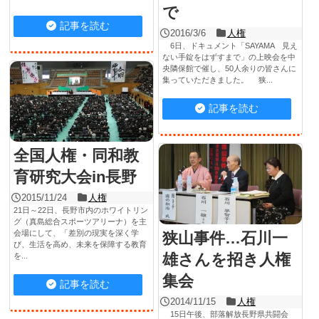
で
記事を読む
2016/3/6
人権
6日、ドキュメント「SAYAMA 見え
ない手錠をはずすまで」の上映会を中
央隣保館で催し、50人余りの皆さんに
集っていただきました。 狭...
記事を読む
全国人権・同和教
育研究大会in長野
2015/11/24
人権
21日～22日、長野市内のホワイトリン
グ（真島総合スポーツアリーナ）を主
会場にして、「差別の現実を深く学
狭山事件…石川一
び、生活を高め、未来を保障する教育
雄さんを招き人権
を...
集会
記事を読む
2014/11/15
人権
15日午後、部落解放長野県共闘会