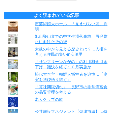
よく読まれている記事
市芸術館大ホール…「見えづらい席」判
明
旭山登山道での中学生滑落事故、再発防
止に向けたその後
太鼓の中から見える歴史とは？…人権を
考える住民の集いin安茂里
「サンマリーンながの」の利用料金引き
下げ…議決を経て１０月実施か
松代大本営・朝鮮人犠牲者を追悼…「史
実を学び語り継ぐ」
「賞味期限切れ」…長野市の非常備蓄食
の品質管理を考える
老人クラブの歌
公共施設マネジメント【焼津市編】…特