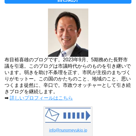
布目裕喜雄のブログです。2023年9月、5期務めた長野市
議を引退。このブログは市議時代からのものを引き継いで
います。弱きを助け不条理を正す、市民が主役のまちづく
りがモットー。この国のかたちのこと、地域のこと、思い
つくまま徒然に、辛口で。市政ウオッチャーとして引き続
きブログを継続します。
➡
詳しいプロフィールはこちら
info@nunomeyukio.jp