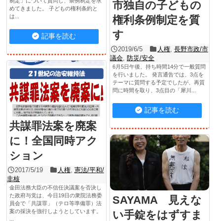
制定」について質問し、条例制定を求
市独自の子どもの
めてきました。 子どもの権利条約と
は...
権利条例制定を質
す
記事を読む
2019/6/5
人権
,
長野市政/市
議会
,
防災/安全
6月5日午後、持ち時間14分で一般質問
を行いました。 発言通告では、3点を
テーマに質問する予定でしたが、再質
問に時間を取り、3点目の「犀川...
記事を読む
共謀罪法案を廃案
に！全国同時アク
ション
2017/5/19
人権
,
憲法/平和/
非核
金田法務大臣の不信任決議案を否決し
た政府与党は、今日19日の衆院法務委
SAYAMA 見えな
員会で「共謀罪」（テロ等準備罪）法
案の採決を強行しようとしています。
い手錠をはずすま
...