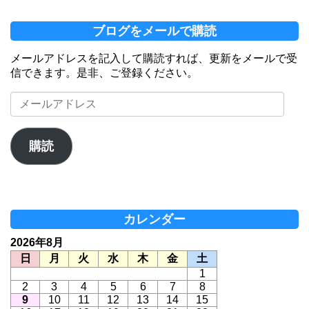
ブログをメールで購読
メールアドレスを記入して購読すれば、更新をメールで受
信できます。是非、ご登録ください。
メ
ー
ル
ア
購読
ド
レ
ス
カレンダー
2026年8月
日
月
火
水
木
金
土
1
2
3
4
5
6
7
8
9
10
11
12
13
14
15