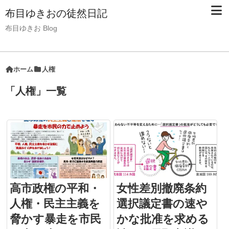
布目ゆきおの徒然日記
布目ゆきお Blog
ホーム
人権
「
人権
」
一覧
高市政権の平和・
女性差別撤廃条約
人権・民主主義を
選択議定書の速や
脅かす暴走を市民
かな批准を求める