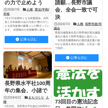
の力で止めよう
請願…長野市議
会、全会一致で可
2026/7/8
人権
,
憲法/平和/
非核
決
7月17日会期末となる終盤国会。自民
党と日本維新の会の与党の“数の力”に
2024/7/4
人権
,
長野市政/市
よる高市政権の横暴ぶりが際立ってい
議会
ます。 武器輸出の全面解禁に続き...
県憲法擁護連合及び長野地区憲法擁護
連合が連名で長野市議会に提出した
記事を読む
「女性差別撤廃条約の選択議定書の速
やかな批准を求める請願」が全会一致
で採択...
記事を読む
長野県水平社100周
年の集会、小諸で
2024/4/22
まちづくり
,
人
73回目の憲法記念
権
4月20日、長野県水平社創立100周年の