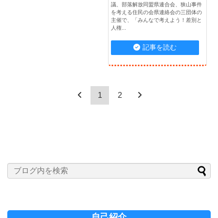
議、部落解放同盟県連合会、狭山事件
を考える住民の会県連絡会の三団体の
主催で、「みんなで考えよう！差別と
人権...
記事を読む
1
2
自己紹介