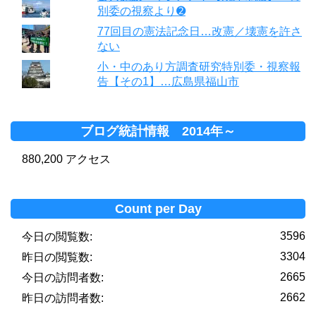
別委の視察より➋
77回目の憲法記念日…改憲／壊憲を許さ
ない
小・中のあり方調査研究特別委・視察報
告【その1】…広島県福山市
ブログ統計情報 2014年～
880,200 アクセス
Count per Day
3596
今日の閲覧数:
3304
昨日の閲覧数:
2665
今日の訪問者数:
2662
昨日の訪問者数: