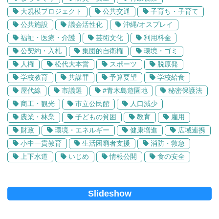
大規模プロジェクト
公共交通
子育ち・子育て
公共施設
議会活性化
沖縄/オスプレイ
福祉・医療・介護
芸術文化
利用料金
公契約・入札
集団的自衛権
環境・ゴミ
人権
松代大本営
スポーツ
脱原発
学校教育
共謀罪
予算要望
学校給食
屋代線
市議選
#青木島遊園地
秘密保護法
商工・観光
市立公民館
人口減少
農業・林業
子どもの貧困
教育
雇用
財政
環境・エネルギー
健康増進
広域連携
小中一貫教育
生活困窮者支援
消防・救急
上下水道
いじめ
情報公開
食の安全
Slideshow