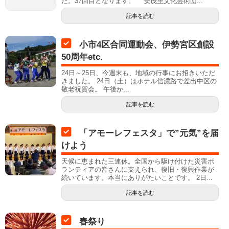
た。37回目となります。 安茂里文化芸術団...
記事を読む
小市4区合同運動会、伊勢宮区創設
50周年etc.
24日～25日、今週末も、地域の行事にお招きいただ
きました。 24日（土）はホテル信濃路で差出中区の
敬老祝賀会。 午後か...
記事を読む
「アモーレフェスタ」で”元気”を届
けよう
天候に恵まれた三連休。全国から駆け付けた災害ボ
ランティアの皆さんに支えられ、復旧・復興作業が
続いています。本当にありがたいことです。 2日...
記事を読む
春祭り