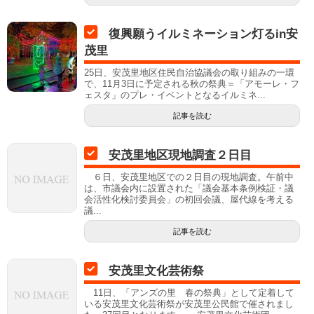
復興願うイルミネーション灯るin安
茂里
25日、安茂里地区住民自治協議会の取り組みの一環
で、11月3日に予定される秋の祭典＝「アモーレ・フ
ェスタ」のプレ・イベントとなるイルミネ...
記事を読む
安茂里地区現地調査２日目
６日、安茂里地区での２日目の現地調査。午前中
は、市議会内に設置された「議会基本条例検証・議
会活性化検討委員会」の初回会議、屋代線を考える
議...
記事を読む
安茂里文化芸術祭
11日、「アンズの里 春の祭典」として定着して
いる安茂里文化芸術祭が安茂里公民館で催されまし