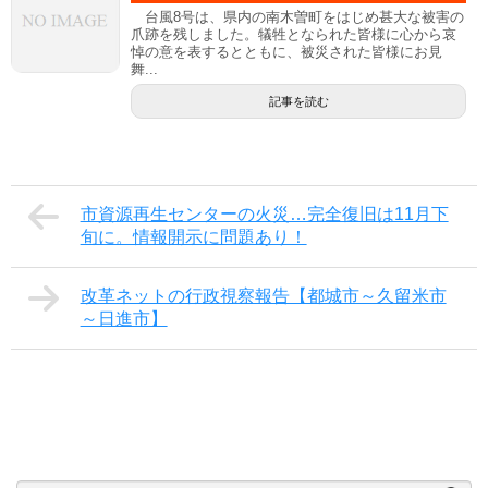
台風8号は、県内の南木曽町をはじめ甚大な被害の
爪跡を残しました。犠牲となられた皆様に心から哀
悼の意を表するとともに、被災された皆様にお見
舞...
記事を読む
市資源再生センターの火災…完全復旧は11月下
旬に。情報開示に問題あり！
改革ネットの行政視察報告【都城市～久留米市
～日進市】