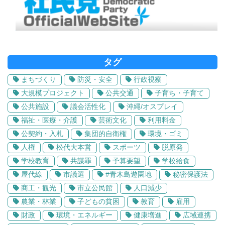
タグ
まちづくり
防災・安全
行政視察
大規模プロジェクト
公共交通
子育ち・子育て
公共施設
議会活性化
沖縄/オスプレイ
福祉・医療・介護
芸術文化
利用料金
公契約・入札
集団的自衛権
環境・ゴミ
人権
松代大本営
スポーツ
脱原発
学校教育
共謀罪
予算要望
学校給食
屋代線
市議選
#青木島遊園地
秘密保護法
商工・観光
市立公民館
人口減少
農業・林業
子どもの貧困
教育
雇用
財政
環境・エネルギー
健康増進
広域連携