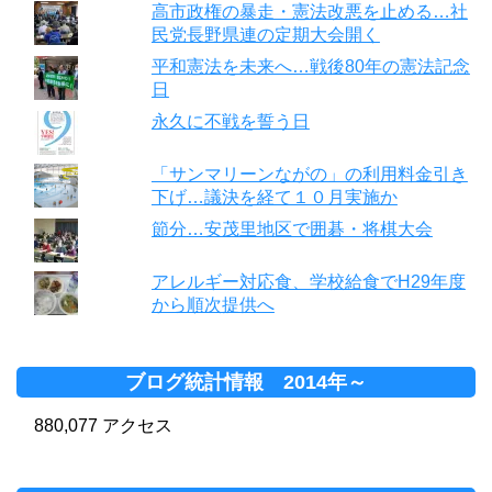
高市政権の暴走・憲法改悪を止める…社
民党長野県連の定期大会開く
平和憲法を未来へ…戦後80年の憲法記念
日
永久に不戦を誓う日
「サンマリーンながの」の利用料金引き
下げ…議決を経て１０月実施か
節分…安茂里地区で囲碁・将棋大会
アレルギー対応食、学校給食でH29年度
から順次提供へ
ブログ統計情報 2014年～
880,077 アクセス