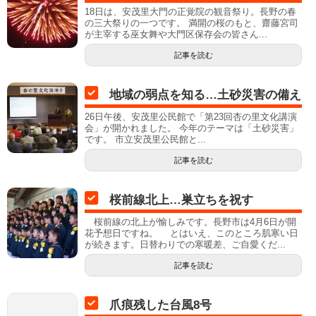
18日は、安茂里大門の正覚院の観音祭り。長野の春
の三大祭りの一つです。 満開の桜のもと、齋藤宮司
が主宰する巫女舞や大門区保存会の皆さん...
記事を読む
地域の弱点を知る…土砂災害の備え
26日午後、安茂里公民館で「第23回杏の里文化講演
会」が開かれました。 今年のテーマは「土砂災害」
です。 市立安茂里公民館と...
記事を読む
桜前線北上…巣立ちを祝す
桜前線の北上が愉しみです。長野市は4月6日が開
花予想日ですね。 とはいえ、このところ肌寒い日
が続きます。日替わりでの寒暖差、ご自愛くだ...
記事を読む
爪痕残した台風8号