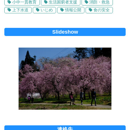
小中一貫教育
生活困窮者支援
消防・救急
上下水道
いじめ
情報公開
食の安全
Slideshow
連絡先