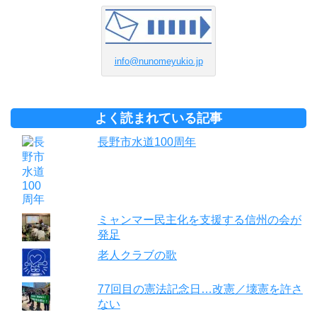
info@nunomeyukio.jp
よく読まれている記事
長野市水道100周年
ミャンマー民主化を支援する信州の会が
発足
老人クラブの歌
77回目の憲法記念日…改憲／壊憲を許さ
ない