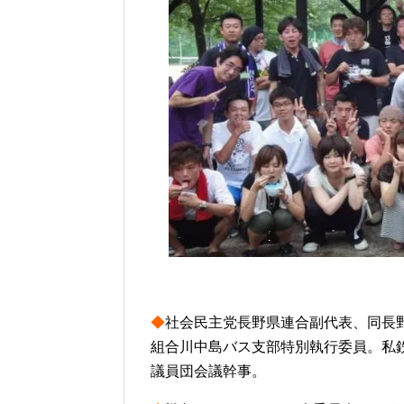
◆
社会民主党長野県連合副代表、同長
組合川中島バス支部特別執行委員。私
議員団会議幹事。