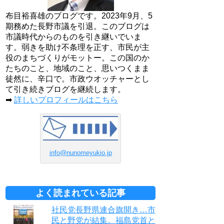
布目裕喜雄のブログです。2023年9月、5
期務めた長野市議を引退。このブログは
市議時代からのものを引き継いでいま
す。弱きを助け不条理を正す、市民が主
役のまちづくりがモットー。この国のか
たちのこと、地域のこと、思いつくまま
徒然に、辛口で。市政ウオッチャーとし
て引き続きブログを継続します。
➡
詳しいプロフィールはこちら
info@nunomeyukio.jp
よく読まれている記事
社民党長野県連合旗開き…市
民と野党が結集。福島党首と