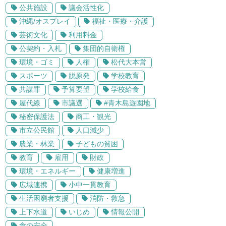
公共施設
議会活性化
沖縄/オスプレイ
福祉・医療・介護
芸術文化
利用料金
公契約・入札
集団的自衛権
環境・ゴミ
人権
松代大本営
スポーツ
脱原発
学校教育
共謀罪
予算要望
学校給食
屋代線
市議選
#青木島遊園地
秘密保護法
商工・観光
市立公民館
人口減少
農業・林業
子どもの貧困
教育
雇用
財政
環境・エネルギー
健康増進
広域連携
小中一貫教育
生活困窮者支援
消防・救急
上下水道
いじめ
情報公開
食の安全