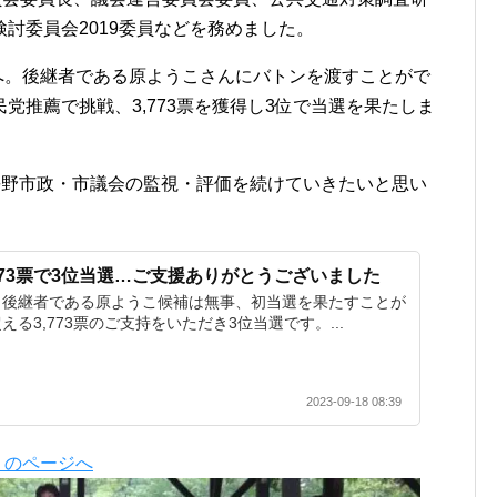
討委員会2019委員などを務めました。
代へ。後継者である原ようこさんにバトンを渡すことがで
党推薦で挑戦、3,773票を獲得し3位で当選を果たしま
長野市政・市議会の監視・評価を続けていきたいと思い
773票で3位当選…ご支援ありがとうございました
、後継者である原ようこ候補は無事、初当選を果たすことが
る3,773票のご支持をいただき3位当選です。...
2023-09-18 08:39
」のページへ