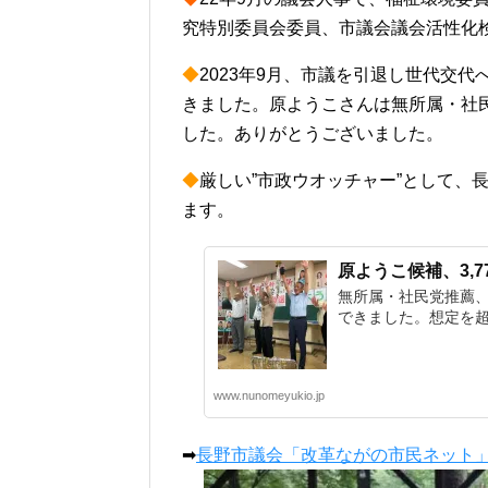
究特別委員会委員、市議会議会活性化検
◆
2023年9月、市議を引退し世代交
きました。原ようこさんは無所属・社民
した。ありがとうございました。
◆
厳しい”市政ウオッチャー”として、
ます。
原ようこ候補、3,
無所属・社民党推薦
できました。想定を超え
www.nunomeyukio.jp
➡
長野市議会「改革ながの市民ネット