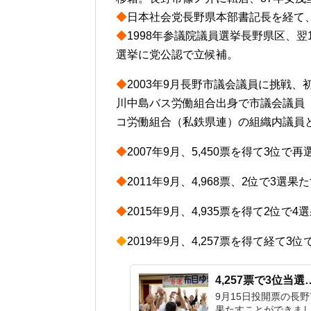
◆
日本社会党長野県本部書記長を経て
◆
1998年参議院議員選挙長野県区、
選挙に党公認で立候補。
◆
2003年9月長野市議会議員に挑戦、
川中島バス労働組合出身で市議会議員
コ労働組合（私鉄県連）の組織内議員
◆
2007年9月、5,450票を得て3位で
◆
2011年9月、4,968票、2位で3選果
◆
2015年9月、4,935票を得て2位で4
◆
2019年9月、4,257票を得て経て3
4,257票で3位
9月15日投開票の長野
果たすことができまし