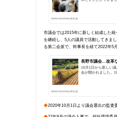
www.nunomeyukio.jp
市議会では2015年に新しく結成した
を継続し、5人の議員で活動してきまし
る第二会派で、幹事長を経て2022年
長野市議会…改革
10月1日から新しい
会が開かれました。10
www.nunomeyukio.jp
◆
2020年10月1日より議会選出の監
◆
22年9月の議会人事で、福祉環境委