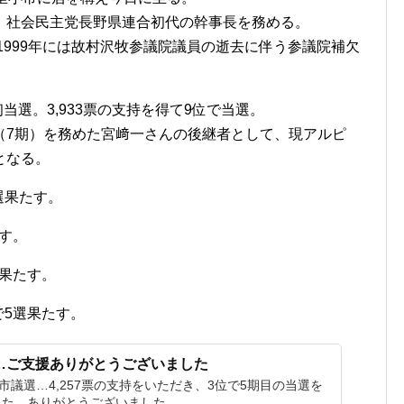
、社会民主党長野県連合初代の幹事長を務める。
翌1999年には故村沢牧参議院議員の逝去に伴う参議院補欠
初当選。3,933票の支持を得て9位で当選。
（7期）を務めた宮﨑一さんの後継者として、現アルピ
となる。
再選果たす。
たす。
選果たす。
位で5選果たす。
当選…ご支援ありがとうございました
市議選…4,257票の支持をいただき、3位で5期目の当選を
た。ありがとうございました。 ...