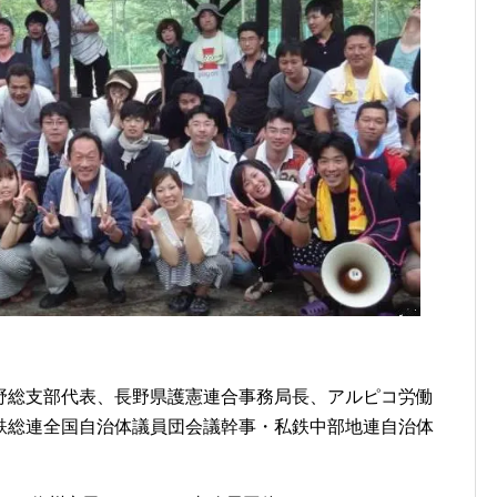
野総支部代表、長野県護憲連合事務局長、アルピコ労働
鉄総連全国自治体議員団会議幹事・私鉄中部地連自治体