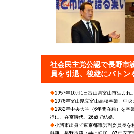
社会民主党公認で長野市議
員を引退、後継にバトン
◆
1957年10月1日富山県富山市生まれ
◆
1976年富山県立富山高校卒業、中
◆
1982年中央大学（6年間在籍）を
従に。在京時代、26歳で結婚。
◆
小諸市出身で東京都職労副委員長を務
移籍。長野市篠ノ井に転居、87年安茂