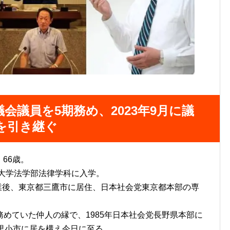
会議員を5期務め、2023年9月に議
を引き継ぐ
。66歳。
央大学法学部法律学科に入学。
卒業後、東京都三鷹市に居住、日本社会党東京都本部の専
めていた仲人の縁で、1985年日本社会党長野県本部に
里小市に居を構え今日に至る。