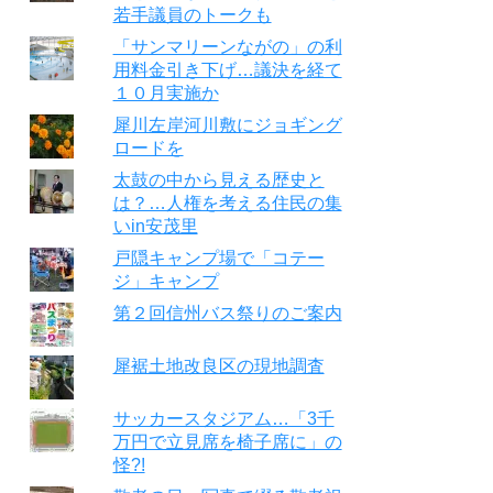
若手議員のトークも
「サンマリーンながの」の利
用料金引き下げ…議決を経て
１０月実施か
犀川左岸河川敷にジョギング
ロードを
太鼓の中から見える歴史と
は？…人権を考える住民の集
いin安茂里
戸隠キャンプ場で「コテー
ジ」キャンプ
第２回信州バス祭りのご案内
犀裾土地改良区の現地調査
サッカースタジアム…「3千
万円で立見席を椅子席に」の
怪?!