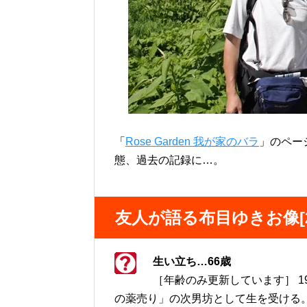
「
Rose Garden 我が家のバラ
」のペー
態、過去の記録に…。
友人が語る布目ゆきお像[2
生い立ち…66歳
［年齢のみ更新しています］ 1
の薬売り」の次男坊として生を受ける