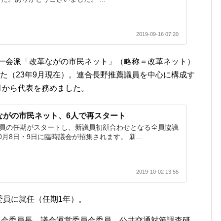
2019-09-16 07:20
統一会派「改革ながの市民ネット」（略称＝改革ネット）
た（23年9月現在）。連合長野推薦議員を中心に構成す
5月から代表を務めました。
ながの市民ネット、6人で再スタート
議員の任期がスタートし、新議員初顔合わせとなる全員協議
月8日・9日に臨時議会が招集されます。 新...
2019-10-02 13:55
査委員に就任（任期1年）。
員会委員長、議会運営委員会委員、公共交通対策調査研