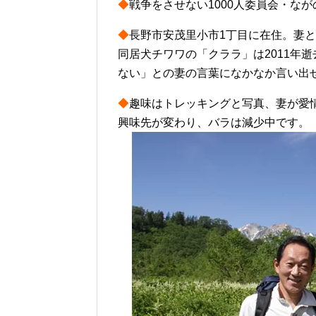
◆
戦争をさせない1000人委員会・な
◆
長野市安茂里小市1丁目に在住。妻と
同居犬チワワの「クララ」は2011年
ない」との妻の言葉になかなか言い出
◆
趣味はトレッキングと写真、妻が愛
興味先が変わり、バラは減少中です。