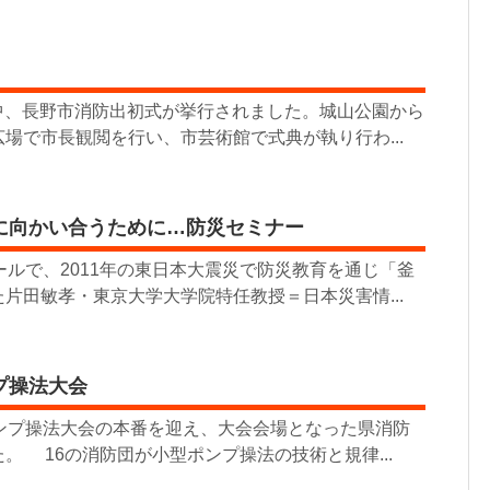
の中、長野市消防出初式が挙行されました。城山公園から
場で市長観閲を行い、市芸術館で式典が執り行わ...
に向かい合うために…防災セミナー
ールで、2011年の東日本大震災で防災教育を通じ「釜
片田敏孝・東京大学大学院特任教授＝日本災害情...
プ操法大会
ンプ操法大会の本番を迎え、大会会場となった県消防
。 16の消防団が小型ポンプ操法の技術と規律...