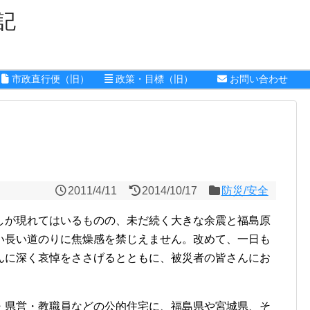
記
市政直行便（旧）
政策・目標（旧）
お問い合わせ
2011/4/11
2014/10/17
防災/安全
が現れてはいるものの、未だ続く大きな余震と福島原
い長い道のりに焦燥感を禁じえません。改めて、一日も
んに深く哀悼をささげるとともに、被災者の皆さんにお
県営・教職員などの公的住宅に、福島県や宮城県、そ