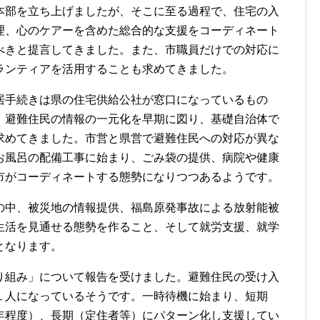
部を立ち上げましたが、そこに至る過程で、住宅の入
理、心のケアーを含めた総合的な支援をコーディネート
べきと提言してきました。また、市職員だけでの対応に
ランティアを活用することも求めてきました。
手続きは県の住宅供給公社が窓口になっているもの
、避難住民の情報の一元化を早期に図り、基礎自治体で
求めてきました。市営と県営で避難住民への対応が異な
お風呂の配備工事に始まり、ごみ袋の提供、病院や健康
市がコーディネートする態勢になりつつあるようです。
中、被災地の情報提供、福島原発事故による放射能被
生活を見通せる態勢を作ること、そして就労支援、就学
となります。
組み」について報告を受けました。避難住民の受け入
１人になっているそうです。一時待機に始まり、短期
年程度）、長期（定住者等）にパターン化し支援してい