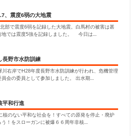
.7、震度6弱の大地震
県北部で震度6弱を記録した大地震。白馬村の被害は甚
地では震度5強を記録しました。 今日は...
し長野市水防訓練
犀川右岸でH28年度長野市水防訓練が行われ、危機管理
員会の委員として参加しました。 出水期...
核平和行進
核のない平和な社会を！すべての原発を停止・廃炉
う！をスローガンに被爆６６周年非核...