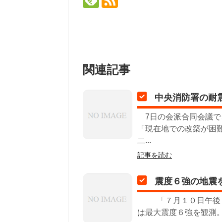
関連記事
中央消防署の耐
7日の会派合同会議で
「現在地での改築が困
二...
記事を読む
震度６強の地震
「７月１０日午後１
は最大震度６強を観測。