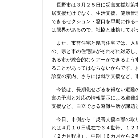
長野市は３月２５日に災害支援対策本
居支援だけでなく、生活支援、健康管
できるセクション・窓口を早期に作る
は限界があるので、社協と連携してボ
また、市営住宅と県営住宅では、入居
の、県と市の住宅課がそれぞれ対応し
ある市が総合的なケアーができるよう
ることがあってはならないからです。
診査の案内、さらには就学支援など、
今後は、長期化せざるを得ない避難の
害の予測と対応の情報開示による避難
支援など、自立できる避難生活が課題
今日、市側から「災害支援本部の取り
れは４月１０日現在で３４世帯、１２
（２カ月程度）、中期（６カ月から２