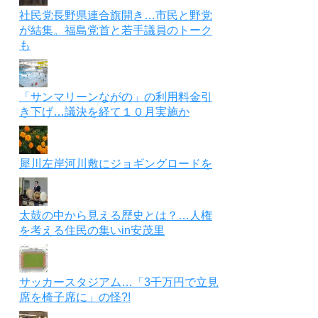
社民党長野県連合旗開き…市民と野党
が結集。福島党首と若手議員のトーク
も
「サンマリーンながの」の利用料金引
き下げ…議決を経て１０月実施か
犀川左岸河川敷にジョギングロードを
太鼓の中から見える歴史とは？…人権
を考える住民の集いin安茂里
サッカースタジアム…「3千万円で立見
席を椅子席に」の怪?!