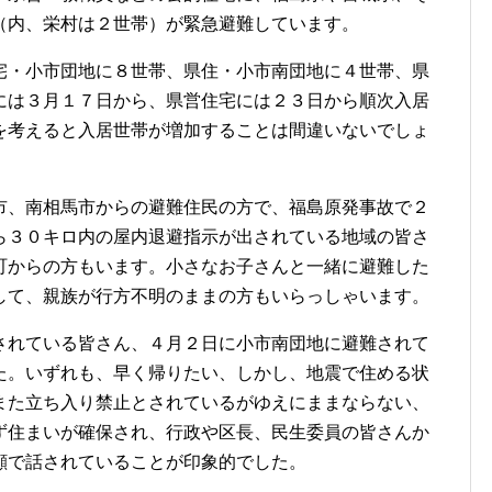
（内、栄村は２世帯）が緊急避難しています。
・小市団地に８世帯、県住・小市南団地に４世帯、県
には３月１７日から、県営住宅には２３日から順次入居
を考えると入居世帯が増加することは間違いないでしょ
、南相馬市からの避難住民の方で、福島原発事故で２
ら３０キロ内の屋内退避指示が出されている地域の皆さ
町からの方もいます。小さなお子さんと一緒に避難した
して、親族が行方不明のままの方もいらっしゃいます。
れている皆さん、４月２日に小市南団地に避難されて
た。いずれも、早く帰りたい、しかし、地震で住める状
また立ち入り禁止とされているがゆえにままならない、
ず住まいが確保され、行政や区長、民生委員の皆さんか
顔で話されていることが印象的でした。