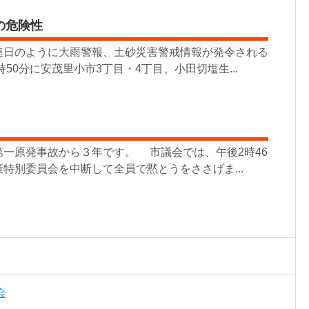
の危険性
連日のように大雨警報、土砂災害警戒情報が発令される
時50分に安茂里小市3丁目・4丁目、小田切塩生...
一原発事故から３年です。 市議会では、午後2時46
特別委員会を中断して全員で黙とうをささげま...
会