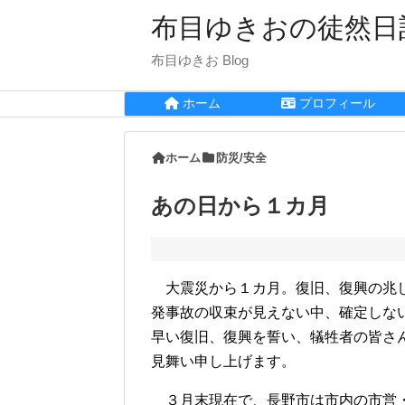
布目ゆきおの徒然日
布目ゆきお Blog
ホーム
プロフィール
ホーム
防災/安全
あの日から１カ月
大震災から１カ月。復旧、復興の兆し
発事故の収束が見えない中、確定しな
早い復旧、復興を誓い、犠牲者の皆さ
見舞い申し上げます。
３月末現在で、長野市は市内の市営・