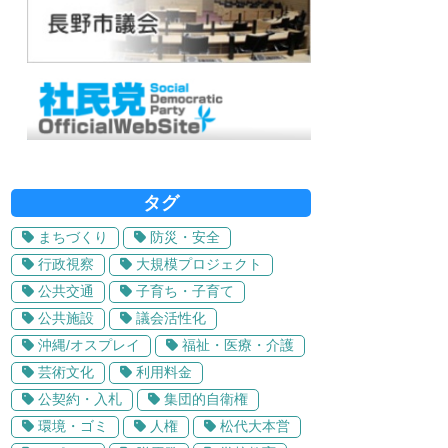
タグ
まちづくり
防災・安全
行政視察
大規模プロジェクト
公共交通
子育ち・子育て
公共施設
議会活性化
沖縄/オスプレイ
福祉・医療・介護
芸術文化
利用料金
公契約・入札
集団的自衛権
環境・ゴミ
人権
松代大本営