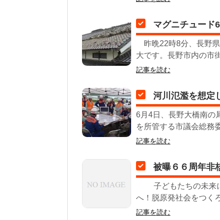
マグニチュード6
昨晩22時8分、長野
大です。長野市内の市街
記事を読む
河川氾濫を想定
6月4日、長野大橋南の
を所管する市議会総務委
記事を読む
被曝６６周年非
子どもたちの未来に
へ！脱原発社会をつくろ
記事を読む