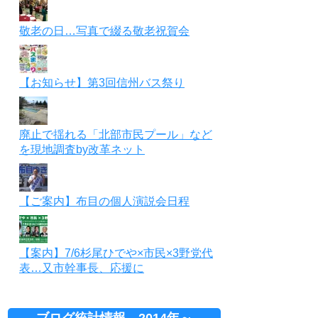
敬老の日…写真で綴る敬老祝賀会
【お知らせ】第3回信州バス祭り
廃止で揺れる「北部市民プール」など
を現地調査by改革ネット
【ご案内】布目の個人演説会日程
【案内】7/6杉尾ひでや×市民×3野党代
表…又市幹事長、応援に
ブログ統計情報 2014年～