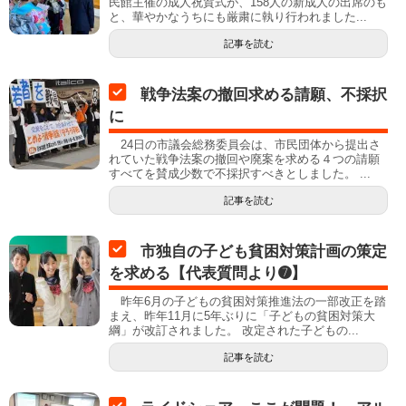
民館主催の成人祝賀式が、158人の新成人の出席のも
と、華やかなうちにも厳粛に執り行われました...
記事を読む
戦争法案の撤回求める請願、不採択
に
24日の市議会総務委員会は、市民団体から提出さ
れていた戦争法案の撤回や廃案を求める４つの請願
すべてを賛成少数で不採択すべきとしました。 ...
記事を読む
市独自の子ども貧困対策計画の策定
を求める【代表質問より➐】
昨年6月の子どもの貧困対策推進法の一部改正を踏
まえ、昨年11月に5年ぶりに「子どもの貧困対策大
綱」が改訂されました。 改定された子どもの...
記事を読む