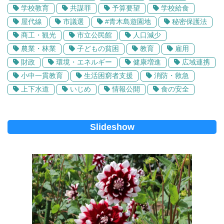
学校教育
共謀罪
予算要望
学校給食
屋代線
市議選
#青木島遊園地
秘密保護法
商工・観光
市立公民館
人口減少
農業・林業
子どもの貧困
教育
雇用
財政
環境・エネルギー
健康増進
広域連携
小中一貫教育
生活困窮者支援
消防・救急
上下水道
いじめ
情報公開
食の安全
Slideshow