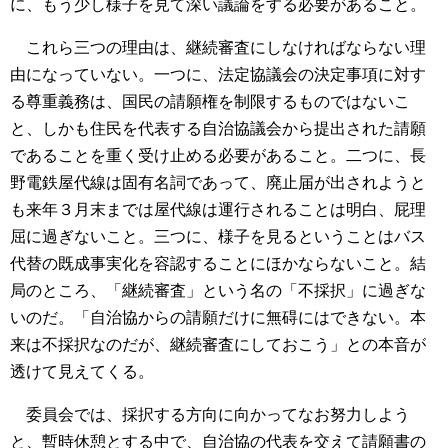
に、もう少し様子を見て深い議論をする必要があること。
これら三つの理由は、継続審査にしなければならない理
由になっていない。一つに、法定協議会の決定事項に対す
る尊重義務は、国民の請願権を制限するものではないこ
と、しかも住民を代表する自治協議会から提出された請願
であることを重く受け止める必要があること。二つに、長
野電鉄屋代線は固有名詞であって、廃止届が出されようと
も来年３月末までは屋代線は運行されることは明白、屁理
屈に過ぎないこと。三つに、様子を見るということはバス
代替の既成事実化を容認することにほかならないこと。結
局のところ、「継続審査」という名の「不採択」に過ぎな
いのだ。「自治協からの請願だけに無碍にはできない。本
来は不採択なのだが、継続審査にしておこう」との本音が
透けて見えてくる。
委員会では、採択する方向に向かってなお努力しよう
と、暫時休憩とする中で、自治協の代表を交えて請願書の