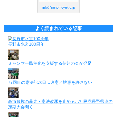
info@nunomeyukio.jp
よく読まれている記事
長野市水道100周年
ミャンマー民主化を支援する信州の会が発足
77回目の憲法記念日…改憲／壊憲を許さない
高市政権の暴走・憲法改悪を止める…社民党長野県連の
定期大会開く