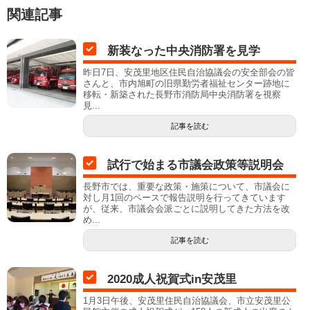
関連記事
新装なった中央消防署を見学
昨日7日、安茂里地区住民自治協議会の安全部会の皆
さんと、市内旭町の旧県勤労者福祉センター跡地に
移転・新築された長野市消防局中央消防署を視察
見...
記事を読む
試行で始まる市議会政策等説明会
長野市では、重要な政策・施策について、市議会に
対し月1回のペースで報告説明を行ってきています
が、従来、市議会会派ごとに説明してきた方法を改
め...
記事を読む
2020成人祝賀式in安茂里
1月3日午後、安茂里住民自治協議会、市立安茂里公