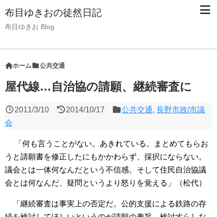
布目ゆきおの徒然日記
布目ゆきお Blog
ホーム
公共交通
屋代線…自治協の請願、継続審査に
2011/3/10
2014/10/17
公共交通
,
長野市政/市議
会
「何も言うことがない。あきれている。まとめてもらお
うと請願書を修正したにもかかわらず、採択にならない。
議会とは一体何なんだという不信感。そして住民自治協議
会とは何なんだ、疑問というより怒りを覚える」（松代）
「継続審査は事実上の否定だ。公的支援による鉄路の存
続を検討してほしいというのが請願の趣旨、検討すらしな