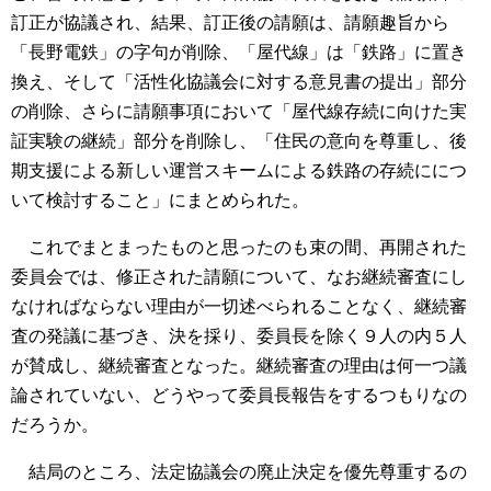
訂正が協議され、結果、訂正後の請願は、請願趣旨から
「長野電鉄」の字句が削除、「屋代線」は「鉄路」に置き
換え、そして「活性化協議会に対する意見書の提出」部分
の削除、さらに請願事項において「屋代線存続に向けた実
証実験の継続」部分を削除し、「住民の意向を尊重し、後
期支援による新しい運営スキームによる鉄路の存続ににつ
いて検討すること」にまとめられた。
これでまとまったものと思ったのも束の間、再開された
委員会では、修正された請願について、なお継続審査にし
なければならない理由が一切述べられることなく、継続審
査の発議に基づき、決を採り、委員長を除く９人の内５人
が賛成し、継続審査となった。継続審査の理由は何一つ議
論されていない、どうやって委員長報告をするつもりなの
だろうか。
結局のところ、法定協議会の廃止決定を優先尊重するの