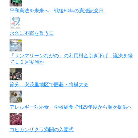
平和憲法を未来へ…戦後80年の憲法記念日
永久に不戦を誓う日
「サンマリーンながの」の利用料金引き下げ…議決を経
て１０月実施か
節分…安茂里地区で囲碁・将棋大会
アレルギー対応食、学校給食でH29年度から順次提供へ
コヒガンザクラ満開の入園式