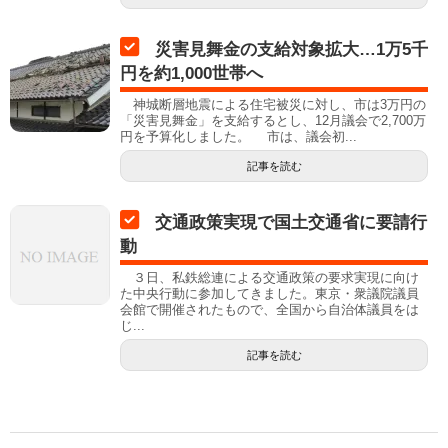
災害見舞金の支給対象拡大…1万5千
円を約1,000世帯へ
神城断層地震による住宅被災に対し、市は3万円の
「災害見舞金」を支給するとし、12月議会で2,700万
円を予算化しました。 市は、議会初...
記事を読む
交通政策実現で国土交通省に要請行
動
３日、私鉄総連による交通政策の要求実現に向け
た中央行動に参加してきました。東京・衆議院議員
会館で開催されたもので、全国から自治体議員をは
じ...
記事を読む