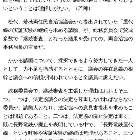
いということは理解しがたい」（若穂）
松代、若穂両住民自治協議会から提出されていた「屋代
線の実証実験の継続を求める請願」が、総務委員会で賛成
多数で「継続審査」となった結果を受けての、両自治協の
事務局長の言葉だ。
かかる請願について、採択できるよう努力してきた一人
として、力不足を痛感するとともに、議会の存在意義の根
幹と議会への信頼が問われていると全議員に訴えたい。
総務委員会で、継続審査を主張した理由はおおよそ三
つ。一つは、法定協議会の決定を尊重しなければならない
委員が、請願人となり、法定協への意見書提出を求めるこ
とは問題であること。二つは、法定協の廃止決定は重く、
既に長野電鉄が廃止を表明している中で、「長野電鉄屋代
線」という呼称や実証実験の継続は無理があること。三つ