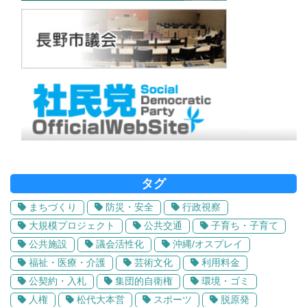
タグ
まちづくり
防災・安全
行政視察
大規模プロジェクト
公共交通
子育ち・子育て
公共施設
議会活性化
沖縄/オスプレイ
福祉・医療・介護
芸術文化
利用料金
公契約・入札
集団的自衛権
環境・ゴミ
人権
松代大本営
スポーツ
脱原発