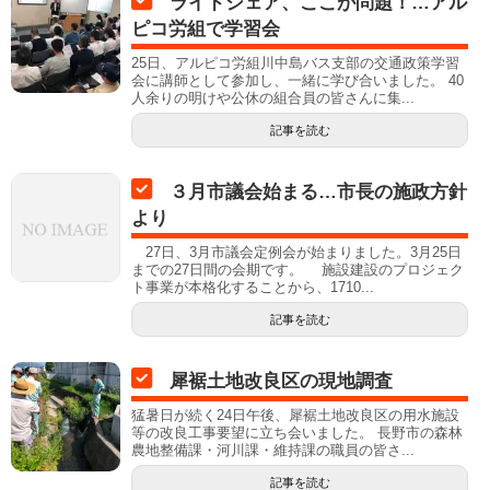
ライドシェア、ここが問題！…アル
ピコ労組で学習会
25日、アルピコ労組川中島バス支部の交通政策学習
会に講師として参加し、一緒に学び合いました。 40
人余りの明けや公休の組合員の皆さんに集...
記事を読む
３月市議会始まる…市長の施政方針
より
27日、3月市議会定例会が始まりました。3月25日
までの27日間の会期です。 施設建設のプロジェク
ト事業が本格化することから、1710...
記事を読む
犀裾土地改良区の現地調査
猛暑日が続く24日午後、犀裾土地改良区の用水施設
等の改良工事要望に立ち会いました。 長野市の森林
農地整備課・河川課・維持課の職員の皆さ...
記事を読む