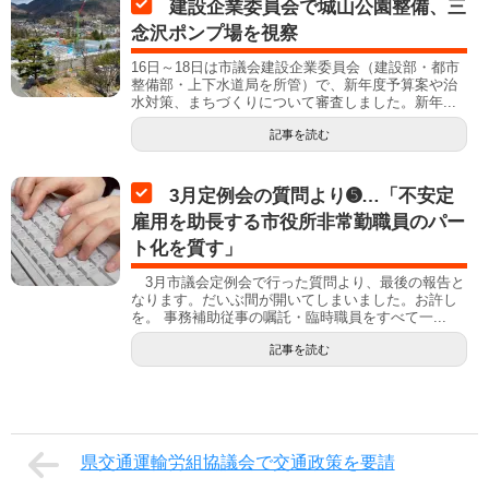
建設企業委員会で城山公園整備、三
念沢ポンプ場を視察
16日～18日は市議会建設企業委員会（建設部・都市
整備部・上下水道局を所管）で、新年度予算案や治
水対策、まちづくりについて審査しました。新年...
記事を読む
3月定例会の質問より➎…「不安定
雇用を助長する市役所非常勤職員のパー
ト化を質す」
3月市議会定例会で行った質問より、最後の報告と
なります。だいぶ間が開いてしまいました。お許し
を。 事務補助従事の嘱託・臨時職員をすべて一...
記事を読む
県交通運輸労組協議会で交通政策を要請