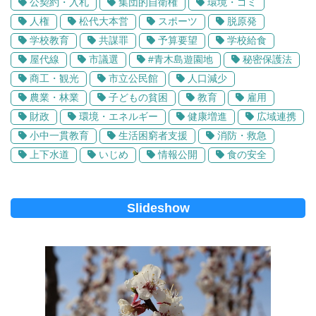
公契約・入札
集団的自衛権
環境・ゴミ
人権
松代大本営
スポーツ
脱原発
学校教育
共謀罪
予算要望
学校給食
屋代線
市議選
#青木島遊園地
秘密保護法
商工・観光
市立公民館
人口減少
農業・林業
子どもの貧困
教育
雇用
財政
環境・エネルギー
健康増進
広域連携
小中一貫教育
生活困窮者支援
消防・救急
上下水道
いじめ
情報公開
食の安全
Slideshow