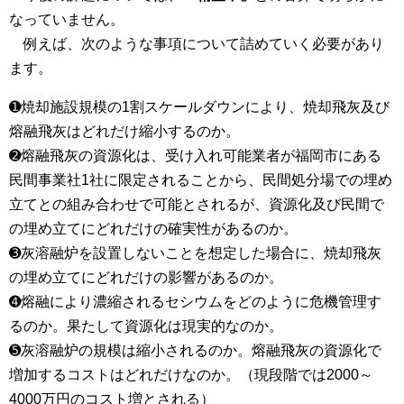
なっていません。
例えば、次のような事項について詰めていく必要があり
ます。
➊焼却施設規模の1割スケールダウンにより、焼却飛灰及び
熔融飛灰はどれだけ縮小するのか。
➋熔融飛灰の資源化は、受け入れ可能業者が福岡市にある
民間事業社1社に限定されることから、民間処分場での埋め
立てとの組み合わせで可能とされるが、資源化及び民間で
の埋め立てにどれだけの確実性があるのか。
➌灰溶融炉を設置しないことを想定した場合に、焼却飛灰
の埋め立てにどれだけの影響があるのか。
➍熔融により濃縮されるセシウムをどのように危機管理す
るのか。果たして資源化は現実的なのか。
➎灰溶融炉の規模は縮小されるのか。熔融飛灰の資源化で
増加するコストはどれだけなのか。（現段階では2000～
4000万円のコスト増とされる）