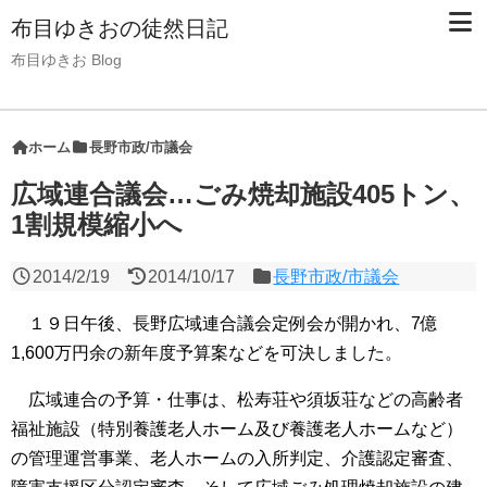
布目ゆきおの徒然日記
布目ゆきお Blog
ホーム
長野市政/市議会
広域連合議会…ごみ焼却施設405トン、
1割規模縮小へ
2014/2/19
2014/10/17
長野市政/市議会
１９日午後、長野広域連合議会定例会が開かれ、7億
1,600万円余の新年度予算案などを可決しました。
広域連合の予算・仕事は、松寿荘や須坂荘などの高齢者
福祉施設（特別養護老人ホーム及び養護老人ホームなど）
の管理運営事業、老人ホームの入所判定、介護認定審査、