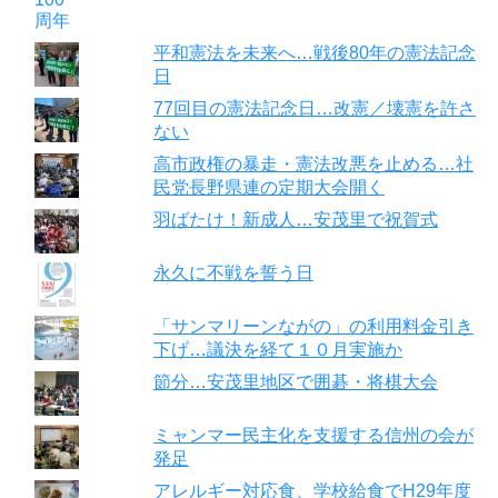
平和憲法を未来へ…戦後80年の憲法記念
日
77回目の憲法記念日…改憲／壊憲を許さ
ない
高市政権の暴走・憲法改悪を止める…社
民党長野県連の定期大会開く
羽ばたけ！新成人…安茂里で祝賀式
永久に不戦を誓う日
「サンマリーンながの」の利用料金引き
下げ…議決を経て１０月実施か
節分…安茂里地区で囲碁・将棋大会
ミャンマー民主化を支援する信州の会が
発足
アレルギー対応食、学校給食でH29年度