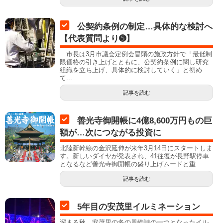
公契約条例の制定…具体的な検討へ
【代表質問より➎】
市長は3月市議会定例会冒頭の施政方針で「最低制
限価格の引き上げとともに、公契約条例に関し研究
組織を立ち上げ、具体的に検討していく」と初め
て...
記事を読む
善光寺御開帳に4億8,600万円もの巨
額が…次につながる投資に
北陸新幹線の金沢延伸が来年3月14日にスタートしま
す。新しいダイヤが発表され、41往復が長野駅停車
となるなど善光寺御開帳の盛り上げムードと重...
記事を読む
5年目の安茂里イルミネーション
深まる秋…安茂里の冬の風物詩の一つとなったイル