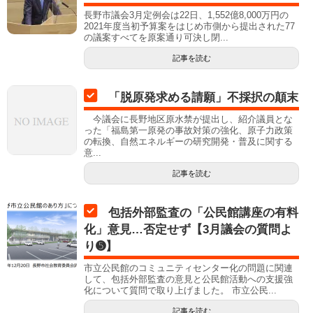
長野市議会3月定例会は22日、1,552億8,000万円の
2021年度当初予算案をはじめ市側から提出された77
の議案すべてを原案通り可決し閉...
記事を読む
「脱原発求める請願」不採択の顛末
今議会に長野地区原水禁が提出し、紹介議員とな
った「福島第一原発の事故対策の強化、原子力政策
の転換、自然エネルギーの研究開発・普及に関する
意...
記事を読む
包括外部監査の「公民館講座の有料
化」意見…否定せず【3月議会の質問よ
り➎】
市立公民館のコミュニティセンター化の問題に関連
して、包括外部監査の意見と公民館活動への支援強
化について質問で取り上げました。 市立公民...
記事を読む