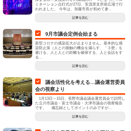
ミネーション点灯式が27日、安茂里支所前広場で行
われました。 今年は、加藤市長が初めて参...
記事を読む
9月市議会定例会始まる
新型コロナの感染拡大が止まりません。基本的な感
染防止策（人との接触の機会を減らす、「３密」を
避ける、人と人との距離を確保する、人と会話をす
る...
記事を読む
議会活性化を考える…議会運営委員
会の視察より
1月13日～15日、長野市議会議会運営員会で訪問し
た立川市議会・富士市議会・大津市議会の視察報告
です。 備忘録としてポイントのみですが...
記事を読む