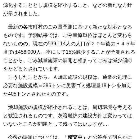
源化することとし規模を縮小すること、などの新たな方針
が示されました。
最新の各市町村のごみ量予測に基づく新たな対応となる
ものです。予測結果では、ごみ量原単位はほとんど変わら
ないものの、現在の539,114人の人口が２０年後のＨ４５年
度では458,000人、率にして15%減少することが予測される
ことから、ごみ減量施策の展開と相まってごみは減少傾向
をたどるとされています。
こうしたことから、Ａ焼却施設の規模は、通常の処理に
必要な施設規模＝386トンに災害ゴミ処理量18トンを加え
た405トンとされたものです。
焼却施設の規模が縮小されることは、周辺環境を考える
と歓迎されるものです。灰溶融炉の建設方針は変わっては
いないところが問題として残ってはいますが…。
今後の課題については、
「精査中」
との答弁で明らかに