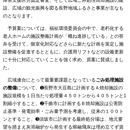
障害支援区分認定審査、そして広域ごみ処理焼却施設の建
設、広域の観光振興を図る長野地域ふるさと事業が主なも
のとなります。
予算案については、福祉環境委員会の中で、老朽化する
老人ホームの施設整備計画が「概ね進捗している」との答
弁を受けて、個室化対応などさらに新たな計画を策定し施
設整備を促進するとともに、介護用リフトなどの設備更新
に十分に対応していくことを強く求め、原案に賛成しまし
た。
広域連合にとって最重要課題となっている
ごみ処理施設
の整備
について、➊長野市大豆島に計画するＡ焼却施設の
施設規模を１日当たり処理量４５０トンから４０５トンと1
割縮小すること、➋千曲市に計画するＢ焼却施設は公害防
止基準・発電効率・ごみ量予測を考慮し、従来の１００ト
ンとすること、➌須坂市に計画する最終処分場は、地元要
望を踏まえ灰溶融炉から発生する熔融飛灰は埋め立てず資