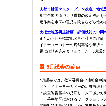
★都市計画マスタープラン改定…地域
都市全体の街づくり構想の改定検討を踏
定作業を市民の意見を聞きながら進め
★権堂地区再生計画…評価検討の中間
まとめられた権堂地区再生計画の評価
イトーヨーカドーの店舗再編や須坂市
題には踏み込みませんでした。6月議
6月議会の論点
6月議会では、教育委員会の補助金申
地区・イトーヨーカドーの店舗再編を
の設置運営基準の見直し、人口減少対
ト・芋井地区におけるワークショップ
移転改築事業の評価、小中連携教育の