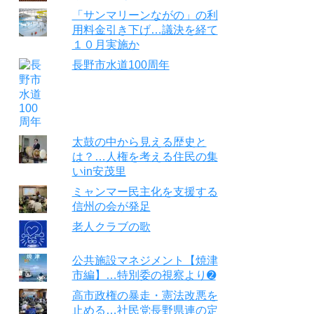
「サンマリーンながの」の利
用料金引き下げ…議決を経て
１０月実施か
長野市水道100周年
太鼓の中から見える歴史と
は？…人権を考える住民の集
いin安茂里
ミャンマー民主化を支援する
信州の会が発足
老人クラブの歌
公共施設マネジメント【焼津
市編】…特別委の視察より➋
高市政権の暴走・憲法改悪を
止める…社民党長野県連の定