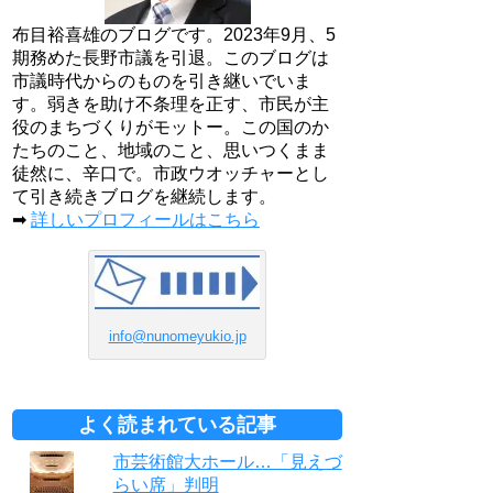
布目裕喜雄のブログです。2023年9月、5
期務めた長野市議を引退。このブログは
市議時代からのものを引き継いでいま
す。弱きを助け不条理を正す、市民が主
役のまちづくりがモットー。この国のか
たちのこと、地域のこと、思いつくまま
徒然に、辛口で。市政ウオッチャーとし
て引き続きブログを継続します。
➡
詳しいプロフィールはこちら
info@nunomeyukio.jp
よく読まれている記事
市芸術館大ホール…「見えづ
らい席」判明