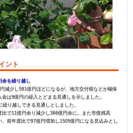
イント
円余を繰り越し
円減少し581億円ほどになるが、地方交付税などが確保
入金は9億円の繰入とどまる見通しを示しました。
に繰り越しできる見通しとしました。
比で11億円余り減少し366億円余に。また市債残高
、前年度比で97億円増加し1505億円になる見込みとし