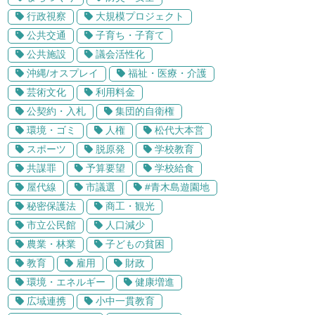
行政視察
大規模プロジェクト
公共交通
子育ち・子育て
公共施設
議会活性化
沖縄/オスプレイ
福祉・医療・介護
芸術文化
利用料金
公契約・入札
集団的自衛権
環境・ゴミ
人権
松代大本営
スポーツ
脱原発
学校教育
共謀罪
予算要望
学校給食
屋代線
市議選
#青木島遊園地
秘密保護法
商工・観光
市立公民館
人口減少
農業・林業
子どもの貧困
教育
雇用
財政
環境・エネルギー
健康増進
広域連携
小中一貫教育