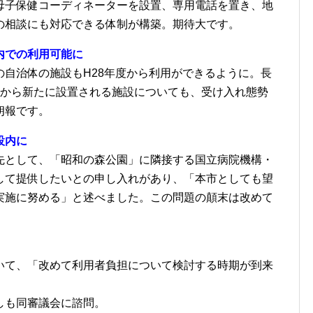
母子保健コーディネーターを設置、専用電話を置き、地
の相談にも対応できる体制が構築。期待大です。
内での利用可能に
自治体の施設もH28年度から利用ができるように。長
度から新たに設置される施設についても、受け入れ態勢
朗報です。
設内に
先として、「昭和の森公園」に隣接する国立病院機構・
して提供したいとの申し入れがあり、「本市としても望
実施に努める」と述べました。この問題の顛末は改めて
いて、「改めて利用者負担について検討する時期が到来
。
しも同審議会に諮問。