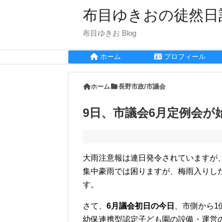
布目ゆきおの徒然日
布目ゆきお Blog
ホーム
プロフィール
ホーム
長野市政/市議会
9日、市議会6月定例会が
大雨注意報は連日発令されていますが
集中豪雨では困りますが、梅雨入りし
す。
さて、
6月議会初日の今日
、市側から1
幼保連携型認定子ども園の設備・運営