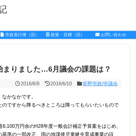
記
市政直行便（旧）
政策・目標（旧）
お問い合わせ
始まりました…6月議会の課題は？
2016/6/9
2016/6/10
長野市政/市議会
、なかなかです。
たのですから降るべきところは降ってもらいたいもので
億6,100万円余のH28年度一般会計補正予算案をはじめ、
の基準の一部改正、国の放課後児童健全育成事業の設