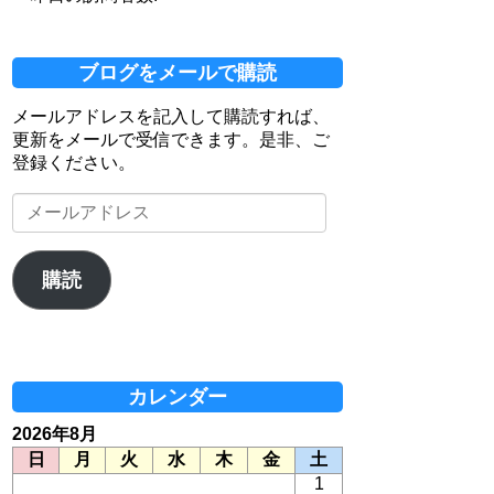
ブログをメールで購読
メールアドレスを記入して購読すれば、
更新をメールで受信できます。是非、ご
登録ください。
メ
ー
ル
ア
購読
ド
レ
ス
カレンダー
2026年8月
日
月
火
水
木
金
土
1