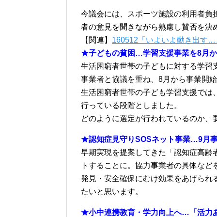
今議会には、スポーツ施設の利用者負
者の意見を聞きながら熟慮し賛否を決
【関連】
160512「いよいよ動き出
★子どもの貧困…学習支援事業を8月
生活困窮者世帯の子どもに対する学習
事業者と協議を重ね、8月から事業開
生活困窮者世帯の子ども学習支援では
行っている段階としました。
どのように選定が行われているのか、
★認知症見守りSOSネット事業…9月
早期実現を提案してきた「認知症高齢者
トすることに。協力事業者の具体など
発見・安全確保にむけ効果をあげられ
たいと思います。
★小中連携教育・学力向上へ…「活力