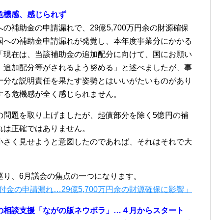
危機感、感じられず
の補助金の申請漏れで、29億5,700万円余の財源確保
国への補助金申請漏れが発覚し、本年度事業分にかかる
「現在は、当該補助金の追加配分に向けて、国にお願い
、追加配分等がされるよう努める」と述べましたが、事
十分な説明責任を果たす姿勢とはいいがたいものがあり
する危機感が全く感じられません。
の問題を取り上げましたが、起債部分を除く5億円の補
れは正確ではありません。
小さく見せようと意図したのであれば、それはそれで大
巡り、6月議会の焦点の一つになります。
交付金の申請漏れ…29億5,700万円余の財源確保に影響」
の相談支援「ながの版ネウボラ」…４月からスタート