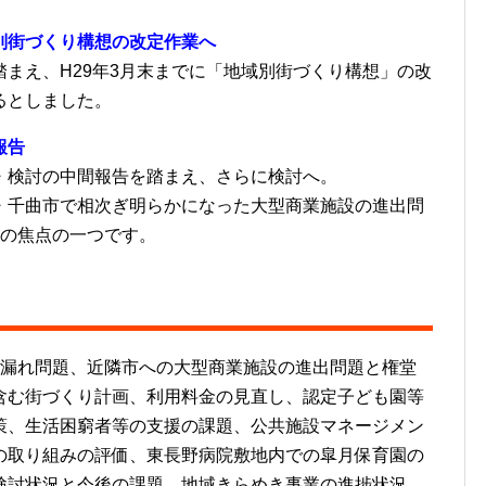
別街づくり構想の改定作業へ
まえ、H29年3月末までに「地域別街づくり構想」の改
るとしました。
報告
・検討の中間報告を踏まえ、さらに検討へ。
・千曲市で相次ぎ明らかになった大型商業施設の進出問
会の焦点の一つです。
請漏れ問題、近隣市への大型商業施設の進出問題と権堂
含む街づくり計画、利用料金の見直し、認定子ども園等
策、生活困窮者等の支援の課題、公共施設マネージメン
の取り組みの評価、東長野病院敷地内での皐月保育園の
検討状況と今後の課題、地域きらめき事業の進捗状況、