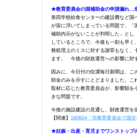
★教育委員会の国補助金の申請漏れ…
第四学校給食センターの建設費など国へ
が宙に浮いてしまっている問題で、「
補助内示がないことが判明した」とし
しているところで、今後も一刻も早く
務処理上のミスに対する謝罪もなく、
ます。 今後の財政運営への影響に対
因みに、今日付の信濃毎日新聞は、こ
助金のみを示すにとどまりました。こ
取材に応じた教育委員会が、影響額を
きな問題です。
今後の施設建設の見通し、財政運営を
【関連】
160604「市教育委員会で国
★妊娠・出産・育児までワンストップ