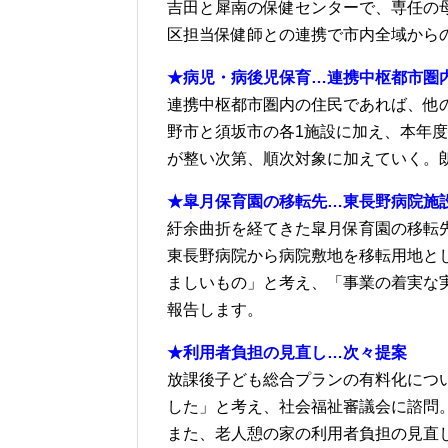
吉田と犀南の保健センターで、専任の
区担当保健師との連携で市内全域から
★病児・病後児保育…連携中枢都市圏
連携中枢都市圏内の住民であれば、他の
野市と須坂市の各1施設に加え、本年
が整い次第、順次対象に加えていく。
★皐月保育園の移転先…東長野病院施
紆余曲折を経てきた皐月保育園の移転
東長野病院から病院敷地を移転用地と
ましいもの」と考え、「事業の着実な
報告します。
★利用者負担の見直し…次々提案
放課後子ども総合プランの有料化につ
した」と考え、社会福祉審議会に諮問
また、老人憩の家の利用者負担の見直