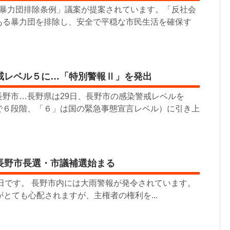
市暴力団排除条例」議案が提案されています。「反社会
ある暴力団を排除し、安全で平穏な市民生活を確保す
戒レベル５に…「特別警報Ⅱ」を発出
長野市…長野県は29日、長野市の感染警戒レベルを
で６段階、「６」は国の緊急事態宣言レベル）に引き上
長野市長選・市議補選始まる
票日です。 長野市内には大雨警報が発令されています。
がとても心配されますが、主権者の権利を...