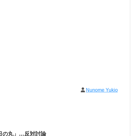
Nunome Yukio
日の丸」…反対討論