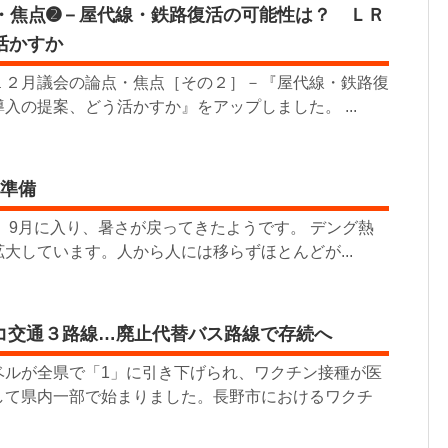
点・焦点➋－屋代線・鉄路復活の可能性は？ ＬＲ
活かすか
２月議会の論点・焦点［その２］－『屋代線・鉄路復
入の提案、どう活かすか』をアップしました。 ...
問準備
 9月に入り、暑さが戻ってきたようです。 デング熱
大しています。人から人には移らずほとんどが...
コ交通３路線…廃止代替バス路線で存続へ
ベルが全県で「1」に引き下げられ、ワクチン接種が医
して県内一部で始まりました。長野市におけるワクチ