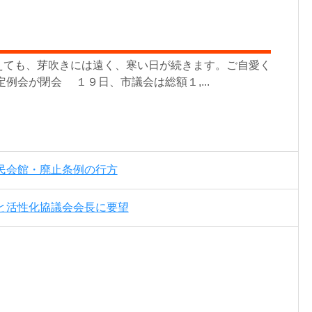
ても、芽吹きには遠く、寒い日が続きます。ご自愛く
定例会が閉会 １９日、市議会は総額１,...
民会館・廃止条例の行方
と活性化協議会会長に要望