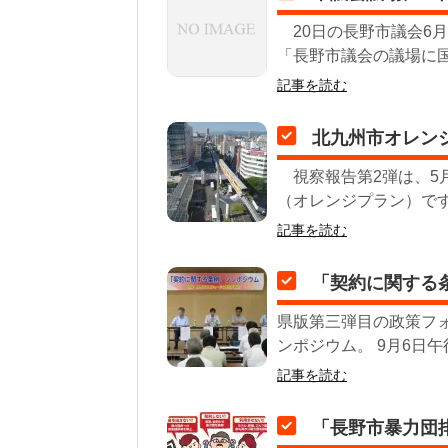
20日の長野市議会6
「長野市議会の議場に国
記事を読む
北九州市オレン
視察報告第2弾は、5
（オレンジプラン）です
記事を読む
「契約に関する
県版第三弾目の政策フ
ンポジウム。 9月6日
記事を読む
「長野市暴力団