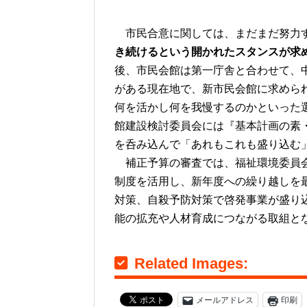
市民合意に関しては、まだまだ努力
き続けるという開かれたスタンスが求
後、市民会館は第一庁舎と合わせて、
がある現在地で、新市民会館に求めら
何を活かし何を我慢するのかといった
館建設検討委員会には『基本計画の素
を呑み込んで「あれもこれも盛り込む
補正予算の審査では、福祉環境委員会
制度を活用し、新年度への繰り越しを
対策、自殺予防対策で啓発事業が盛り
能の拡充や人材育成につながる取組と
Related Images:
メールアドレス
印刷