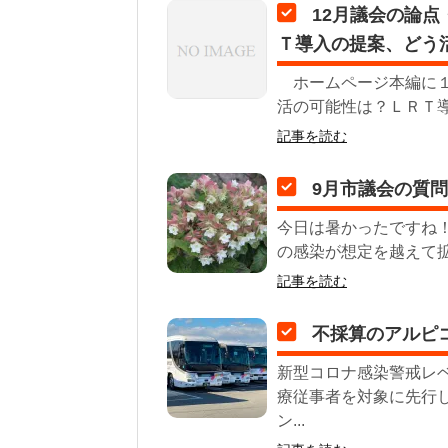
12月議会の論
Ｔ導入の提案、どう
ホームページ本編に１
活の可能性は？ＬＲＴ導
記事を読む
9月市議会の質
今日は暑かったですね！
の感染が想定を越えて拡
記事を読む
不採算のアルピ
新型コロナ感染警戒レ
療従事者を対象に先行
ン...