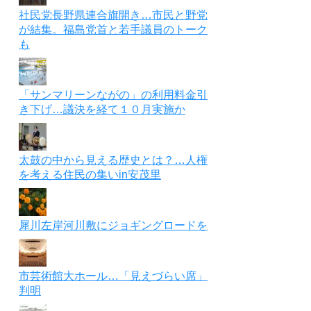
社民党長野県連合旗開き…市民と野党
が結集。福島党首と若手議員のトーク
も
「サンマリーンながの」の利用料金引
き下げ…議決を経て１０月実施か
太鼓の中から見える歴史とは？…人権
を考える住民の集いin安茂里
犀川左岸河川敷にジョギングロードを
市芸術館大ホール…「見えづらい席」
判明