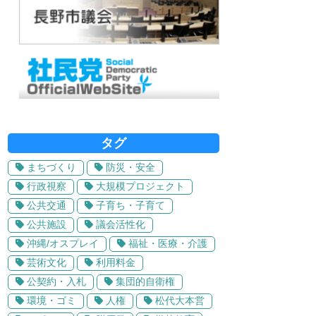
タグ
まちづくり
防災・安全
行政視察
大規模プロジェクト
公共交通
子育ち・子育て
公共施設
議会活性化
沖縄/オスプレイ
福祉・医療・介護
芸術文化
利用料金
公契約・入札
集団的自衛権
環境・ゴミ
人権
松代大本営