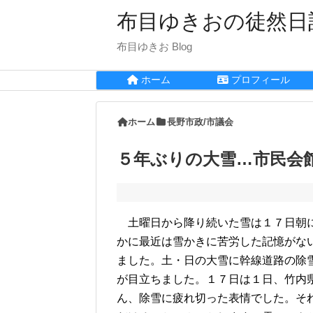
布目ゆきおの徒然日
布目ゆきお Blog
ホーム
プロフィール
ホーム
長野市政/市議会
５年ぶりの大雪…市民会
土曜日から降り続いた雪は１７日朝に
かに最近は雪かきに苦労した記憶がな
ました。土・日の大雪に幹線道路の除
が目立ちました。１７日は１日、竹内
ん、除雪に疲れ切った表情でした。そ