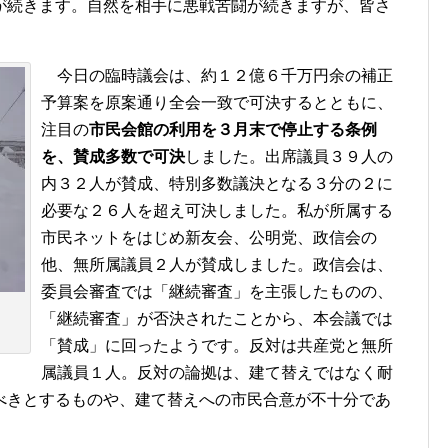
が続きます。自然を相手に悪戦苦闘が続きますが、皆さ
今日の臨時議会は、約１２億６千万円余の補正
予算案を原案通り全会一致で可決するとともに、
注目の
市民会館の利用を３月末で停止する条例
を、賛成多数で可決
しました。出席議員３９人の
内３２人が賛成、特別多数議決となる３分の２に
必要な２６人を超え可決しました。私が所属する
市民ネットをはじめ新友会、公明党、政信会の
他、無所属議員２人が賛成しました。政信会は、
委員会審査では「継続審査」を主張したものの、
「継続審査」が否決されたことから、本会議では
「賛成」に回ったようです。反対は共産党と無所
属議員１人。反対の論拠は、建て替えではなく耐
べきとするものや、建て替えへの市民合意が不十分であ