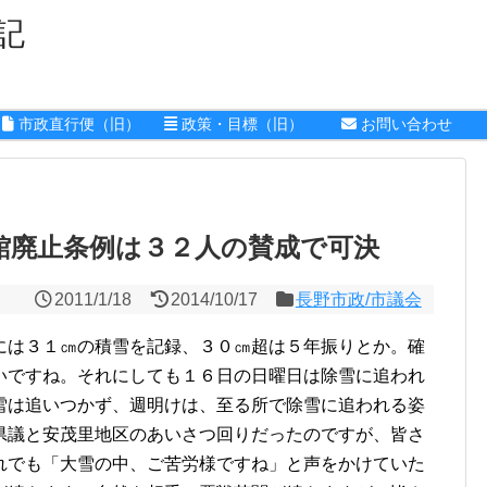
記
市政直行便（旧）
政策・目標（旧）
お問い合わせ
館廃止条例は３２人の賛成で可決
2011/1/18
2014/10/17
長野市政/市議会
は３１㎝の積雪を記録、３０㎝超は５年振りとか。確
いですね。それにしても１６日の日曜日は除雪に追われ
雪は追いつかず、週明けは、至る所で除雪に追われる姿
県議と安茂里地区のあいさつ回りだったのですが、皆さ
れでも「大雪の中、ご苦労様ですね」と声をかけていた