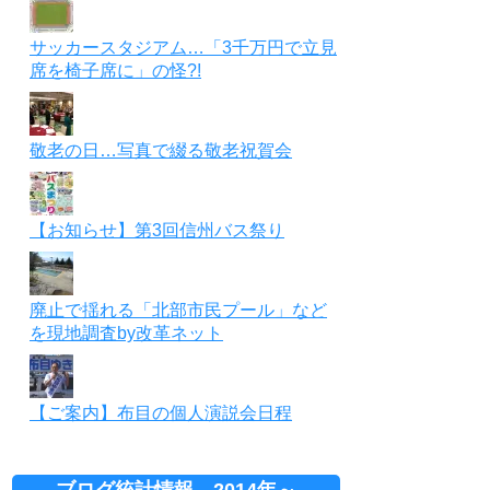
サッカースタジアム…「3千万円で立見
席を椅子席に」の怪?!
敬老の日…写真で綴る敬老祝賀会
【お知らせ】第3回信州バス祭り
廃止で揺れる「北部市民プール」など
を現地調査by改革ネット
【ご案内】布目の個人演説会日程
ブログ統計情報 2014年～