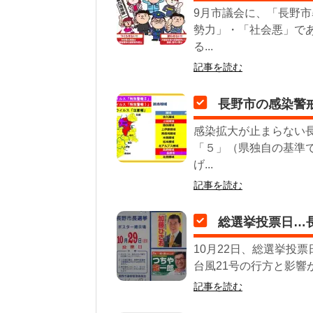
9月市議会に、「長野
勢力」・「社会悪」で
る...
記事を読む
長野市の感染警
感染拡大が止まらない
「５」（県独自の基準
げ...
記事を読む
総選挙投票日…
10月22日、総選挙投
台風21号の行方と影響
記事を読む