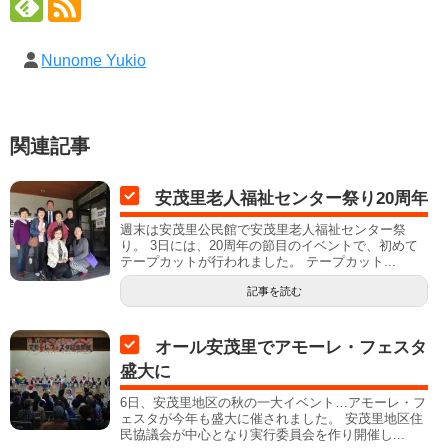
Nunome Yukio
関連記事
安茂里老人福祉センター祭り20周年
週末は安茂里公民館で安茂里老人福祉センター祭
り。 3日には、20周年の節目のイベントで、初めて
テープカットが行われました。 テープカット...
記事を読む
オール安茂里でアモーレ・フェスタ
盛大に
6日、安茂里地区の秋の一大イベント…アモーレ・フ
ェスタが今年も盛大に催されました。 安茂里地区住
民協議会が中心となり実行委員会を作り開催し...