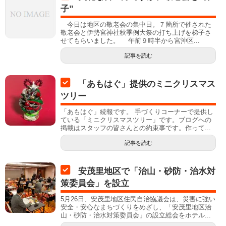
子”
今日は地区の敬老会の集中日。７箇所で催された
敬老会と伊勢宮神社秋季例大祭の打ち上げを梯子さ
せてもらいました。 午前９時半から宮沖区...
記事を読む
「あもはぐ」提供のミニクリスマス
ツリー
「あもはぐ」続報です。 手づくりコーナーで提供し
ている「ミニクリスマスツリー」です。ブログへの
掲載はスタッフの皆さんとの約束事です。作って...
記事を読む
安茂里地区で「治山・砂防・治水対
策委員会」を設立
5月26日、安茂里地区住民自治協議会は、災害に強い
安全・安心なまちづくりをめざし、「安茂里地区治
山・砂防・治水対策委員会」の設立総会をホテル...