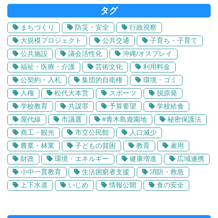
タグ
まちづくり
防災・安全
行政視察
大規模プロジェクト
公共交通
子育ち・子育て
公共施設
議会活性化
沖縄/オスプレイ
福祉・医療・介護
芸術文化
利用料金
公契約・入札
集団的自衛権
環境・ゴミ
人権
松代大本営
スポーツ
脱原発
学校教育
共謀罪
予算要望
学校給食
屋代線
市議選
#青木島遊園地
秘密保護法
商工・観光
市立公民館
人口減少
農業・林業
子どもの貧困
教育
雇用
財政
環境・エネルギー
健康増進
広域連携
小中一貫教育
生活困窮者支援
消防・救急
上下水道
いじめ
情報公開
食の安全