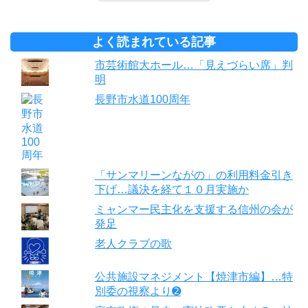
よく読まれている記事
市芸術館大ホール…「見えづらい席」判
明
長野市水道100周年
「サンマリーンながの」の利用料金引き
下げ…議決を経て１０月実施か
ミャンマー民主化を支援する信州の会が
発足
老人クラブの歌
公共施設マネジメント【焼津市編】…特
別委の視察より➋