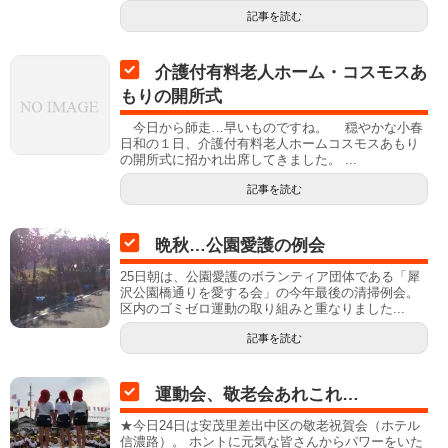
記事を読む
介護付有料老人ホーム・コスモスあ
もりの開所式
今日から師走…早いものですね。 穏やかな小春
日和の１日、介護付有料老人ホームコスモスあもり
の開所式に招かれ出席してきました。 ...
記事を読む
晩秋…公園愛護の例会
25日朝は、公園愛護のボランティア団体である「犀
沢公園橋通りを愛する会」の今年最後の清掃例会。
区内のゴミゼロ運動の取り組みと重なりました...
記事を読む
運動会、敬老会あれこれ…
★今日24日は安茂里差出中区の敬老祝賀会（ホテル
信濃路）。 ホントに元気な皆さんからパワーをいた