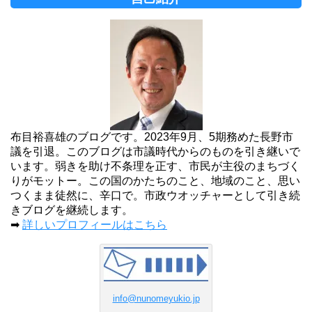
布目裕喜雄のブログです。2023年9月、5期務めた長野市
議を引退。このブログは市議時代からのものを引き継いで
います。弱きを助け不条理を正す、市民が主役のまちづく
りがモットー。この国のかたちのこと、地域のこと、思い
つくまま徒然に、辛口で。市政ウオッチャーとして引き続
きブログを継続します。
➡
詳しいプロフィールはこちら
info@nunomeyukio.jp