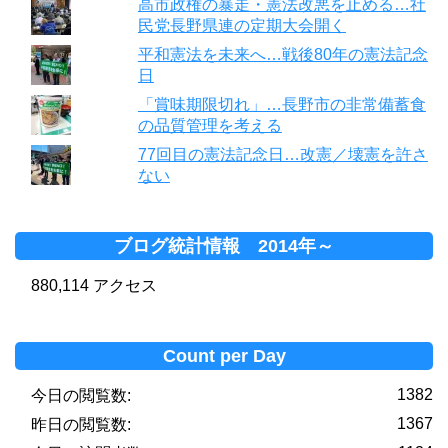
高市政権の暴走・憲法改悪を止める…社
民党長野県連の定期大会開く
平和憲法を未来へ…戦後80年の憲法記念
日
「賞味期限切れ」…長野市の非常備蓄食
の品質管理を考える
77回目の憲法記念日…改憲／壊憲を許さ
ない
ブログ統計情報 2014年～
880,114 アクセス
Count per Day
1382
今日の閲覧数:
1367
昨日の閲覧数: