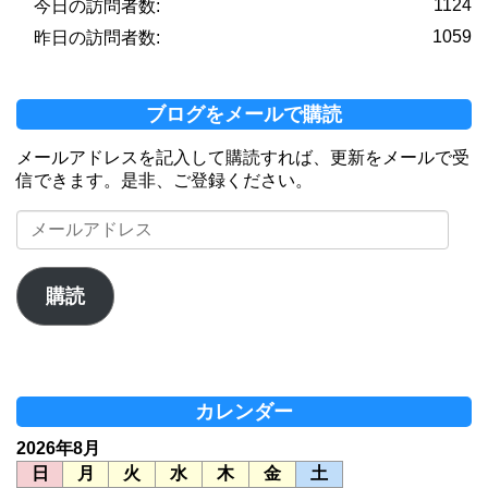
1124
今日の訪問者数:
1059
昨日の訪問者数:
ブログをメールで購読
メールアドレスを記入して購読すれば、更新をメールで受
信できます。是非、ご登録ください。
メ
ー
ル
ア
購読
ド
レ
ス
カレンダー
2026年8月
日
月
火
水
木
金
土