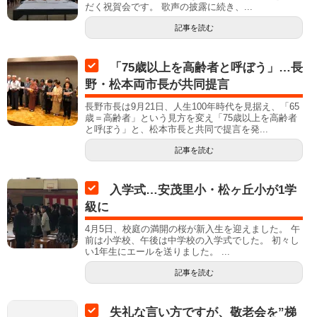
だく祝賀会です。 歌声の披露に続き、...
記事を読む
「75歳以上を高齢者と呼ぼう」…長
野・松本両市長が共同提言
長野市長は9月21日、人生100年時代を見据え、「65
歳＝高齢者」という見方を変え「75歳以上を高齢者
と呼ぼう」と、松本市長と共同で提言を発...
記事を読む
入学式…安茂里小・松ヶ丘小が1学
級に
4月5日、校庭の満開の桜が新入生を迎えました。 午
前は小学校、午後は中学校の入学式でした。 初々し
い1年生にエールを送りました。 ...
記事を読む
失礼な言い方ですが、敬老会を”梯