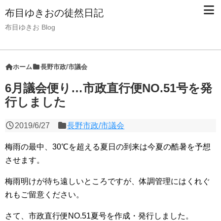
布目ゆきおの徒然日記
布目ゆきお Blog
ホーム
長野市政/市議会
6月議会便り…市政直行便NO.51号を発
行しました
2019/6/27
長野市政/市議会
梅雨の最中、30℃を超える夏日の到来は今夏の酷暑を予想
させます。
梅雨明けが待ち遠しいところですが、体調管理にはくれぐ
れもご留意ください。
さて、市政直行便NO.51夏号を作成・発行しました。