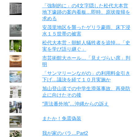
「強制的に」の4文字隠した松代大本営
地下壕跡の案内看板…即時、原状復帰を
求める
安茂里地区を襲ったゲリラ豪雨、床下浸
水１５世帯の被害
松代大本営・朝鮮人犠牲者を追悼…「史
実を学び語り継ぐ」
市芸術館大ホール…「見えづらい席」判
明
「サンマリーンながの」の利用料金引き
下げ…議決を経て１０月実施か
旭山登山道での中学生滑落事故、再発防
止に向けたその後
“憲法番外地”…沖縄からの訴え
またか！免震偽装
我が家のバラ…Part2