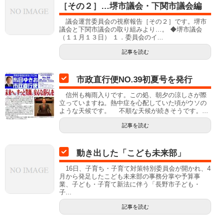
［その２］…堺市議会・下関市議会編
議会運営委員会の視察報告［その２］です。堺市
議会と下関市議会の取り組みより…。 ◆堺市議会
（１１月１３日） １．委員会のイ...
記事を読む
市政直行便NO.39初夏号を発行
信州も梅雨入りです。この処、朝夕の涼しさが際
立っていますね。熱中症を心配していた頃がウソの
ような天候です。 不順な天候が続きそうです。...
記事を読む
動き出した「こども未来部」
16日、子育ち・子育て対策特別委員会が開かれ、4
月から発足したこども未来部の事務分掌や予算事
業、子ども・子育て新法に伴う「長野市子ども・
子...
記事を読む