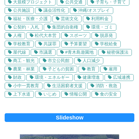
大規模プロジェクト
公共交通
子育ち・子育て
公共施設
議会活性化
沖縄/オスプレイ
福祉・医療・介護
芸術文化
利用料金
公契約・入札
集団的自衛権
環境・ゴミ
人権
松代大本営
スポーツ
脱原発
学校教育
共謀罪
予算要望
学校給食
屋代線
市議選
#青木島遊園地
秘密保護法
商工・観光
市立公民館
人口減少
農業・林業
子どもの貧困
教育
雇用
財政
環境・エネルギー
健康増進
広域連携
小中一貫教育
生活困窮者支援
消防・救急
上下水道
いじめ
情報公開
食の安全
Slideshow