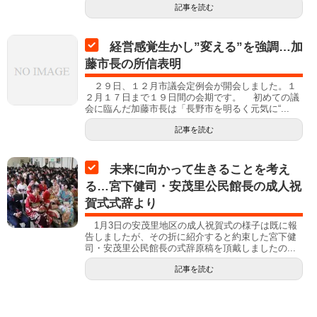
記事を読む
経営感覚生かし”変える”を強調…加
藤市長の所信表明
２９日、１２月市議会定例会が開会しました。１
２月１７日まで１９日間の会期です。 初めての議
会に臨んだ加藤市長は「長野市を明るく元気に“...
記事を読む
未来に向かって生きることを考え
る…宮下健司・安茂里公民館長の成人祝
賀式式辞より
1月3日の安茂里地区の成人祝賀式の様子は既に報
告しましたが、その折に紹介すると約束した宮下健
司・安茂里公民館長の式辞原稿を頂戴しましたの...
記事を読む