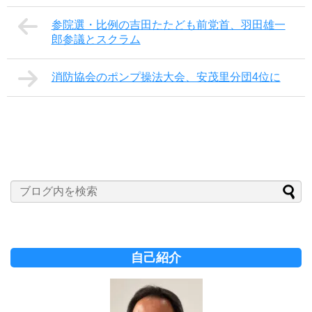
参院選・比例の吉田たたども前党首、羽田雄一
郎参議とスクラム
消防協会のポンプ操法大会、安茂里分団4位に
自己紹介