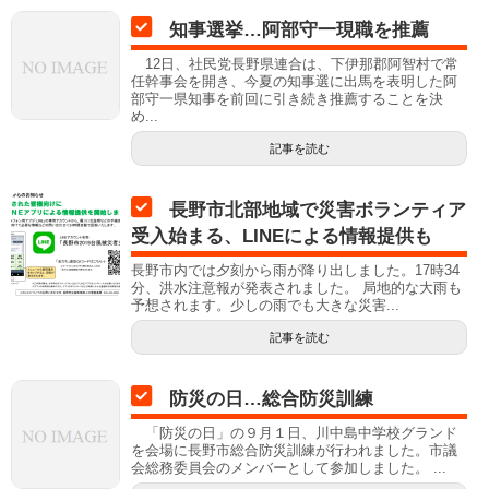
知事選挙…阿部守一現職を推薦
12日、社民党長野県連合は、下伊那郡阿智村で常
任幹事会を開き、今夏の知事選に出馬を表明した阿
部守一県知事を前回に引き続き推薦することを決
め...
記事を読む
長野市北部地域で災害ボランティア
受入始まる、LINEによる情報提供も
長野市内では夕刻から雨が降り出しました。17時34
分、洪水注意報が発表されました。 局地的な大雨も
予想されます。少しの雨でも大きな災害...
記事を読む
防災の日…総合防災訓練
「防災の日」の９月１日、川中島中学校グランド
を会場に長野市総合防災訓練が行われました。市議
会総務委員会のメンバーとして参加しました。 ...