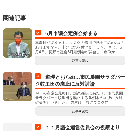
関連記事
6月市議会定例会始まる
真夏日が続きます。マスクの着用で熱中症の恐れが
ありますから、十分に気を付けましょう。 さて、6
月4日、長野市議会6月定例会が開会し、市側か...
記事を読む
道理とおらぬ…市民農園サラダパー
ク蚊里田の廃止に反対討論
14日の市議会最終日、議案採決にあたり、市民農園
サラダパーク蚊里田を廃止する条例案の可決に反対
討論を行いました。 内容は、既にブログに...
記事を読む
１１月議会運営委員会の視察より