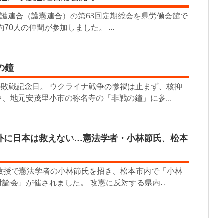
擁護連合（護憲連合）の第63回定期総会を県労働会館で
70人の仲間が参加しました。 ...
の鐘
目の敗戦記念日。 ウクライナ戦争の惨禍は止まず、核抑
、地元安茂里小市の称名寺の「非戦の鐘」に参...
外に日本は救えない…憲法学者・小林節氏、松本
誉教授で憲法学者の小林節氏を招き、松本市内で「小林
論会」が催されました。 改憲に反対する県内...