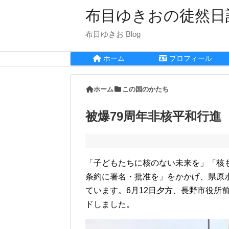
布目ゆきおの徒然日
布目ゆきお Blog
ホーム
プロフィール
ホーム
この国のかたち
被爆79周年非核平和行進
「子どもたちに核のない未来を」「核
条約に署名・批准を」をかかげ、県原
ています。6月12日夕方、長野市役所
ドしました。