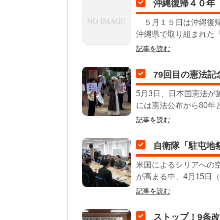
沖縄復帰４０年
５月１５日は沖縄復帰
沖縄県で取り組まれた「
記事を読む
79回目の憲法
5月3日、日本国憲法が
には憲法公布から80年と
記事を読む
自衛隊「駐屯地
米国によるシリアへの
が高まる中、4月15日（
記事を読む
ストップ！9条