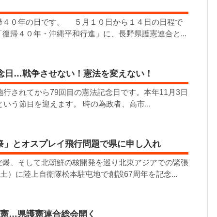
４０年の日です。 ５月１０日から１４日の日程で
復帰４０年・沖縄平和行進」に、長野県護憲連合と...
記念日…戦争させない！憲法を変えない！
施行されてから79回目の憲法記念日です。本年11月3日
いう節目を迎えます。 時の為政者、高市...
祭」とオスプレイ飛行問題で県に申し入れ
空爆、そして北朝鮮の核開発を巡り北東アジアでの緊張
土）に陸上自衛隊松本駐屯地で創設67周年を記念...
改憲…県護憲連合総会開く