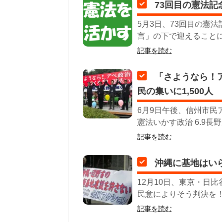
73回目の憲法
5月3日、73回目の憲
言」の下で迎えることに
記事を読む
「さようなら！
民の集いに1,500人
6月9日午後、信州市民
憲法いかす政治 6.9長
記事を読む
沖縄に基地はい
12月10日、東京・日
民意によりそう判決を！
記事を読む