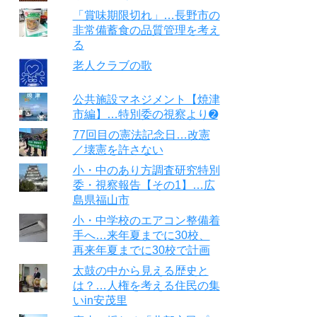
「賞味期限切れ」…長野市の
非常備蓄食の品質管理を考え
る
老人クラブの歌
公共施設マネジメント【焼津
市編】…特別委の視察より➋
77回目の憲法記念日…改憲
／壊憲を許さない
小・中のあり方調査研究特別
委・視察報告【その1】…広
島県福山市
小・中学校のエアコン整備着
手へ…来年夏までに30校、
再来年夏までに30校で計画
太鼓の中から見える歴史と
は？…人権を考える住民の集
いin安茂里