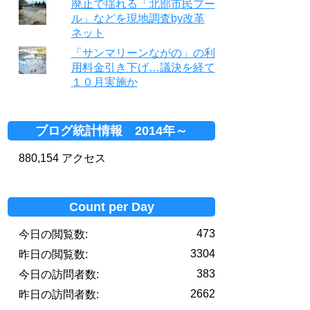
廃止で揺れる「北部市民プー
ル」などを現地調査by改革
ネット
「サンマリーンながの」の利
用料金引き下げ…議決を経て
１０月実施か
ブログ統計情報 2014年～
880,154 アクセス
Count per Day
473
今日の閲覧数:
3304
昨日の閲覧数:
383
今日の訪問者数:
2662
昨日の訪問者数: