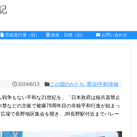
記
市政直行便（旧）
政策・目標（旧）
お問い合わせ
2024/6/13
この国のかたち
,
憲法/平和/非核
も戦争もない平和な21世紀を」「日本政府は核兵器禁止
水禁などの主催で被爆79周年目の非核平和行進が始まっ
前広場で長野地区集会を開き、JR長野駅付近までパレー