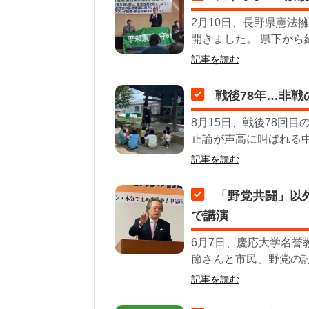
2月10日、長野県憲法
開きました。 県下から約
記事を読む
戦後78年…非戦
8月15日、戦後78回
止論が声高に叫ばれる中
記事を読む
「野党共闘」以
で講演
6月7日、慶応大学名
節さんと市民、野党の討
記事を読む