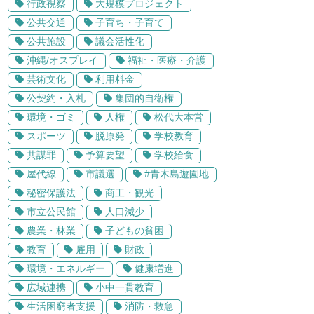
行政視察
大規模プロジェクト
公共交通
子育ち・子育て
公共施設
議会活性化
沖縄/オスプレイ
福祉・医療・介護
芸術文化
利用料金
公契約・入札
集団的自衛権
環境・ゴミ
人権
松代大本営
スポーツ
脱原発
学校教育
共謀罪
予算要望
学校給食
屋代線
市議選
#青木島遊園地
秘密保護法
商工・観光
市立公民館
人口減少
農業・林業
子どもの貧困
教育
雇用
財政
環境・エネルギー
健康増進
広域連携
小中一貫教育
生活困窮者支援
消防・救急