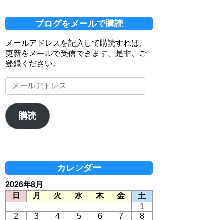
ブログをメールで購読
メールアドレスを記入して購読すれば、
更新をメールで受信できます。是非、ご
登録ください。
メ
ー
ル
ア
購読
ド
レ
ス
カレンダー
2026年8月
日
月
火
水
木
金
土
1
2
3
4
5
6
7
8