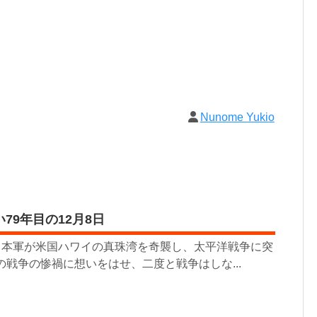
Nunome Yukio
79年目の12月8日
に日本軍が米国ハワイの真珠湾を奇襲し、太平洋戦争に突
の戦争の惨禍に想いをはせ、二度と戦争はしな...