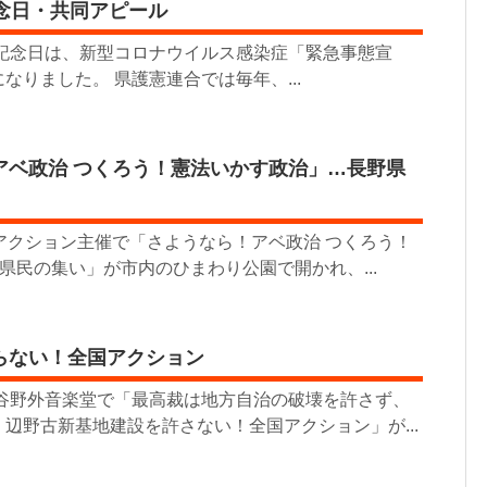
記念日・共同アピール
法記念日は、新型コロナウイルス感染症「緊急事態宣
なりました。 県護憲連合では毎年、...
アベ政治 つくろう！憲法いかす政治」…長野県
アクション主催で「さようなら！アベ政治 つくろう！
野県民の集い」が市内のひまわり公園で開かれ、...
らない！全国アクション
比谷野外音楽堂で「最高裁は地方自治の破壊を許さず、
辺野古新基地建設を許さない！全国アクション」が...