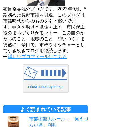
布目裕喜雄のブログです。2023年9月、5
期務めた長野市議を引退。このブログは
市議時代からのものを引き継いでいま
す。弱きを助け不条理を正す、市民が主
役のまちづくりがモットー。この国のか
たちのこと、地域のこと、思いつくまま
徒然に、辛口で。市政ウオッチャーとし
て引き続きブログを継続します。
➡
詳しいプロフィールはこちら
info@nunomeyukio.jp
よく読まれている記事
市芸術館大ホール…「見えづ
らい席」判明