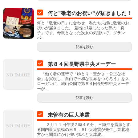
何と”敬老のお祝い”が届きました！
何と「敬老の日」に合わせ、私たち夫婦に敬老のお
祝いが届きました。 差出は1歳になった孫の「真
子」です。母親となった次女の気遣いで、グラン
パ...
記事を読む
第８４回長野県中央メーデー
『働く者の連帯で「ゆとり・豊かさ・公正な社
会」を実現し、自由で平和な世界をつくろう』をス
ローガンに、城山公園で第８４回長野県中央メーデ
ーが...
記事を読む
未曽有の巨大地震
３月１１日午後２時４６分、三陸沖を震源とす
る国内最大規模のＭ８．８巨大地震が発生し東北地
方から関東にかけ強い揺れと大津波...