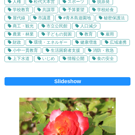
人権
松代大本営
スポーツ
脱原発
学校教育
共謀罪
予算要望
学校給食
屋代線
市議選
#青木島遊園地
秘密保護法
商工・観光
市立公民館
人口減少
農業・林業
子どもの貧困
教育
雇用
財政
環境・エネルギー
健康増進
広域連携
小中一貫教育
生活困窮者支援
消防・救急
上下水道
いじめ
情報公開
食の安全
Slideshow