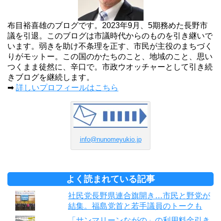
布目裕喜雄のブログです。2023年9月、5期務めた長野市
議を引退。このブログは市議時代からのものを引き継いで
います。弱きを助け不条理を正す、市民が主役のまちづく
りがモットー。この国のかたちのこと、地域のこと、思い
つくまま徒然に、辛口で。市政ウオッチャーとして引き続
きブログを継続します。
➡
詳しいプロフィールはこちら
info@nunomeyukio.jp
よく読まれている記事
社民党長野県連合旗開き…市民と野党が
結集。福島党首と若手議員のトークも
「サンマリーンながの」の利用料金引き