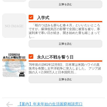
記事を読む
入学式
「桜のつぼみも膨らむ春４月」といいたいところ
ですが、爆弾低気圧の影響で全国に被害を被り、寒
波到来で寒い日が続き、開き始めた蕾も縮こまって
し...
記事を読む
永久に不戦を誓う日
76年前の1941年12月8日、日本軍は米国ハワイの真
珠湾を奇襲し太平洋戦争に突入しました。 アジア諸
国の人々2,000万人と日本国民31...
記事を読む
【案内】年末年始の生活困窮相談窓口