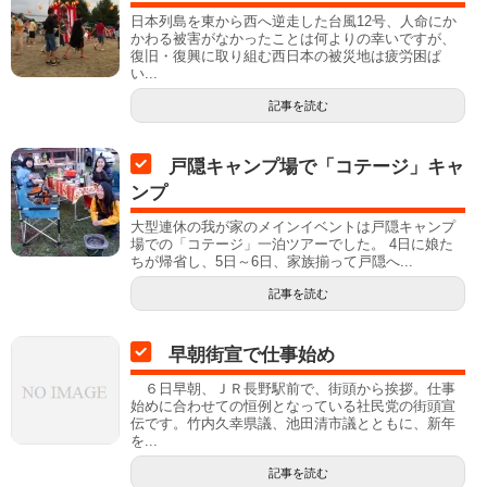
日本列島を東から西へ逆走した台風12号、人命にか
かわる被害がなかったことは何よりの幸いですが、
復旧・復興に取り組む西日本の被災地は疲労困ぱ
い...
記事を読む
戸隠キャンプ場で「コテージ」キャ
ンプ
大型連休の我が家のメインイベントは戸隠キャンプ
場での「コテージ」一泊ツアーでした。 4日に娘た
ちが帰省し、5日～6日、家族揃って戸隠へ...
記事を読む
早朝街宣で仕事始め
６日早朝、ＪＲ長野駅前で、街頭から挨拶。仕事
始めに合わせての恒例となっている社民党の街頭宣
伝です。竹内久幸県議、池田清市議とともに、新年
を...
記事を読む