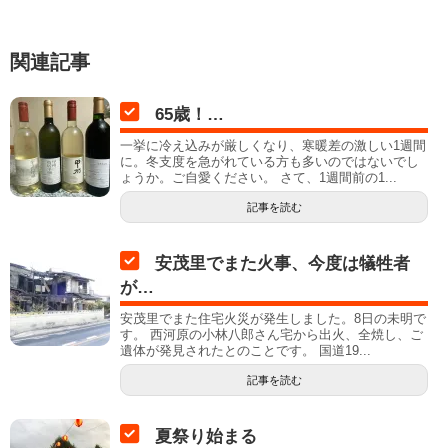
関連記事
65歳！…
一挙に冷え込みが厳しくなり、寒暖差の激しい1週間
に。冬支度を急がれている方も多いのではないでし
ょうか。ご自愛ください。 さて、1週間前の1...
記事を読む
安茂里でまた火事、今度は犠牲者
が…
安茂里でまた住宅火災が発生しました。8日の未明で
す。 西河原の小林八郎さん宅から出火、全焼し、ご
遺体が発見されたとのことです。 国道19...
記事を読む
夏祭り始まる