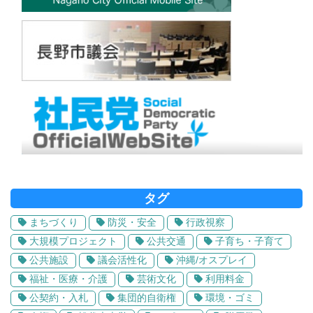
タグ
まちづくり
防災・安全
行政視察
大規模プロジェクト
公共交通
子育ち・子育て
公共施設
議会活性化
沖縄/オスプレイ
福祉・医療・介護
芸術文化
利用料金
公契約・入札
集団的自衛権
環境・ゴミ