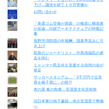
下げ…議決を経て１０月実施か
お問い合わせ
「免震ゴム交換が原因」の報道に構造家
が反論…日経アーキテクチュアの特集記
事
長野市消防団の年報酬、国基準並みに引
き上げ
気骨のジャーナリスト…中馬清福氏の逝
去を悼む
ミャンマー民主化を支援する信州の会が
発足
サッカースタジアム…「3千万円で立見
席を椅子席に」の怪?!
杏の里 春の祭典…安茂里文化芸術祭
旧日本軍の地下壕跡…地元安茂里で整備
へ