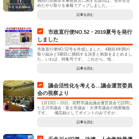
独自の気候非常事態宣言に関する質問は、答弁を含
めたやり取りを速報でアップしました。 ...
記事を読む
市政直行便NO.52・2019夏号を発行
しました
市政直行便NO.52号を作成しました。4期目4年間の
取り組みと5期目に挑戦する決意と抱負をまとめまし
た。いわば、特集号です。 これから、地...
記事を読む
議会活性化を考える…議会運営委員
会の視察より
1月13日～15日、長野市議会議会運営員会で訪問し
た立川市議会・富士市議会・大津市議会の視察報告
です。 備忘録としてポイントのみですが...
記事を読む