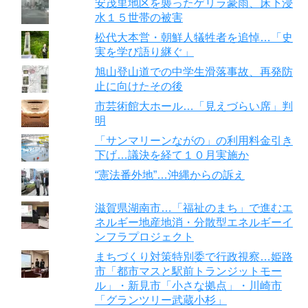
安茂里地区を襲ったゲリラ豪雨、床下浸
水１５世帯の被害
松代大本営・朝鮮人犠牲者を追悼…「史
実を学び語り継ぐ」
旭山登山道での中学生滑落事故、再発防
止に向けたその後
市芸術館大ホール…「見えづらい席」判
明
「サンマリーンながの」の利用料金引き
下げ…議決を経て１０月実施か
“憲法番外地”…沖縄からの訴え
滋賀県湖南市…「福祉のまち」で進むエ
ネルギー地産地消・分散型エネルギーイ
ンフラプロジェクト
まちづくり対策特別委で行政視察…姫路
市「都市マスと駅前トランジットモー
ル」・新見市「小さな拠点」・川崎市
「グランツリー武蔵小杉」