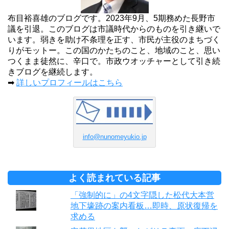
布目裕喜雄のブログです。2023年9月、5期務めた長野市
議を引退。このブログは市議時代からのものを引き継いで
います。弱きを助け不条理を正す、市民が主役のまちづく
りがモットー。この国のかたちのこと、地域のこと、思い
つくまま徒然に、辛口で。市政ウオッチャーとして引き続
きブログを継続します。
➡
詳しいプロフィールはこちら
info@nunomeyukio.jp
よく読まれている記事
「強制的に」の4文字隠した松代大本営
地下壕跡の案内看板…即時、原状復帰を
求める