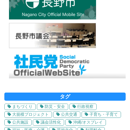
タグ
まちづくり
防災・安全
行政視察
大規模プロジェクト
公共交通
子育ち・子育て
公共施設
議会活性化
沖縄/オスプレイ