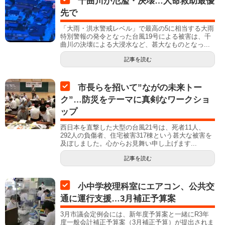
千曲川が氾濫・決壊…人命救助最優
先で
「大雨・洪水警戒レベル」で最高の5に相当する大雨
特別警報の発令となった台風19号による被害は、千
曲川の決壊による大浸水など、甚大なものとなっ...
記事を読む
市長らを招いて”ながの未来トー
ク”…防災をテーマに真剣なワークショ
ップ
西日本を直撃した大型の台風21号は、死者11人、
292人の負傷者、住宅被害317棟という甚大な被害を
及ぼしました。心からお見舞い申し上げます...
記事を読む
小中学校理科室にエアコン、公共交
通に運行支援…3月補正予算案
3月市議会定例会には、新年度予算案と一緒にR3年
度一般会計補正予算案（3月補正予算）が提出されま