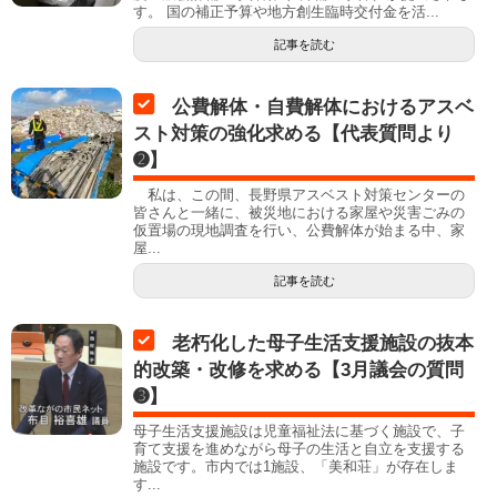
す。 国の補正予算や地方創生臨時交付金を活...
記事を読む
公費解体・自費解体におけるアスベ
スト対策の強化求める【代表質問より
➋】
私は、この間、長野県アスベスト対策センターの
皆さんと一緒に、被災地における家屋や災害ごみの
仮置場の現地調査を行い、公費解体が始まる中、家
屋...
記事を読む
老朽化した母子生活支援施設の抜本
的改築・改修を求める【3月議会の質問
➌】
母子生活支援施設は児童福祉法に基づく施設で、子
育て支援を進めながら母子の生活と自立を支援する
施設です。市内では1施設、「美和荘」が存在しま
す...