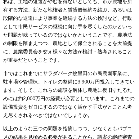
私は、土地の返還がやむを得ないとしても、市が農地を所
有する方法、新たな地権者と賃貸借契約を結ぶ、あるいは
段階的な返還により事業を継続する方法の検討など、行政
として市民サービスの継続に向け手を尽くしたのかといっ
た問題が残っているのではないかということです。農地法
の制限を踏まえつつ、農地として保全されることを大前提
に、農業委員会を交え様々な方法が検討・熟考されること
が重要だということです。
市ではこれまでにサラダパーク蚊里田の市民農園事業に、
駐車場や管理棟、トイレの整備に3,900万円投入してきてい
ます。そして、これらの施設を解体し農地に復旧すたるた
めには約2,000万円の経費が必要としています。これまでの
設備投資をゼロにするのではなく活かす手法がとことん考
え尽くされるべきではないでしょうか。
以上のような三つの問題を指摘しつつ、少なくともパブコ
メの結果を見極める必要があることから、議案の継続審査