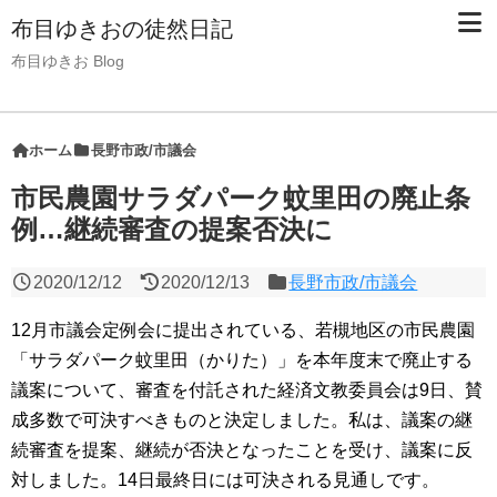
布目ゆきおの徒然日記
布目ゆきお Blog
ホーム
長野市政/市議会
市民農園サラダパーク蚊里田の廃止条
例…継続審査の提案否決に
2020/12/12
2020/12/13
長野市政/市議会
12月市議会定例会に提出されている、若槻地区の市民農園
「サラダパーク蚊里田（かりた）」を本年度末で廃止する
議案について、審査を付託された経済文教委員会は9日、賛
成多数で可決すべきものと決定しました。私は、議案の継
続審査を提案、継続が否決となったことを受け、議案に反
対しました。14日最終日には可決される見通しです。