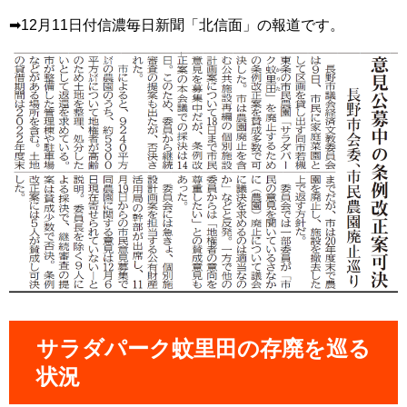
➡12月11日付信濃毎日新聞「北信面」の報道です。
サラダパーク蚊里田の存廃を巡る
状況