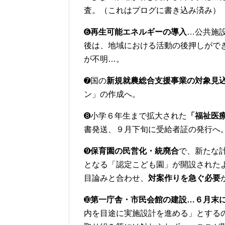
査。（これはプログに書き込み済み）
➏
再生可能エネルギーの導入
…公共施
後は、地域における活動の後押しがで
が不明…。
➐国の
新規就農総合支援事業の対象見
ン」の作成へ。
➑小学６年生まで拡大された
「福祉医
書発送、９月下旬に受給者証の発行へ
➒
保育園の民営化・統廃合
で、新たな
となる「認定こども園」が開設された
目論みと合わせ、
対案作りを急ぐ必要
➓
第一庁舎・市民会館の建設…６月末
内を目途に実施設計を進める」とする