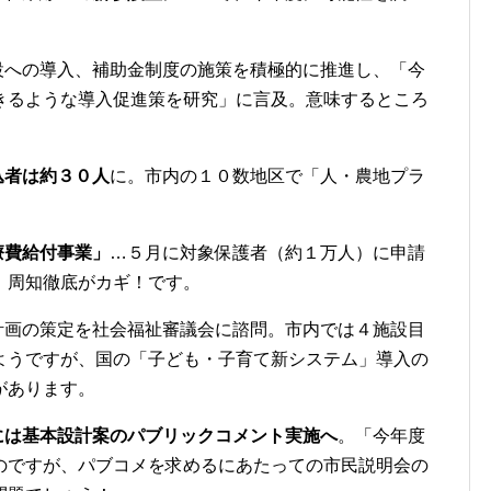
設への導入、補助金制度の施策を積極的に推進し、「今
きるような導入促進策を研究」に言及。意味するところ
込者は約３０人
に。市内の１０数地区で「人・農地プラ
療費給付事業」
…５月に対象保護者（約１万人）に申請
。周知徹底がカギ！です。
計画の策定を社会福祉審議会に諮問。市内では４施設目
ようですが、国の「子ども・子育て新システム」導入の
があります。
には基本設計案のパブリックコメント実施へ
。「今年度
のですが、パブコメを求めるにあたっての市民説明会の