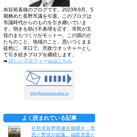
布目裕喜雄のブログです。2023年9月、5
期務めた長野市議を引退。このブログは
市議時代からのものを引き継いでいま
す。弱きを助け不条理を正す、市民が主
役のまちづくりがモットー。この国のか
たちのこと、地域のこと、思いつくまま
徒然に、辛口で。市政ウオッチャーとし
て引き続きブログを継続します。
➡
詳しいプロフィールはこちら
info@nunomeyukio.jp
よく読まれている記事
社民党長野県連合旗開き…市
民と野党が結集。福島党首と