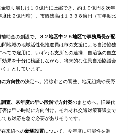
基金取り崩しは１０億円に圧縮でき、約１９億円を次年
年度比２億円増）、市債残高は１３３８億円（前年度比
用補助金の創設で、
３２地区中２５地区で事務局長が配
山間地域の地域活性化推進員は市の支援による自治協独
すべてで雇用に。いずれも支所との連携、自治協の自立
「効果を十分に検証しながら、将来的な住民自治協議会
いく」としています。
途に方向性
の決定へ。沿線市との調整、地元組織や長野
入調査、来年度の早い段階で方針案
のまとめへ。旧屋代
可否は早い時期に方向付け。それぞれ交通対策審議会で
しても対応を急ぐ必要がありそうです。
行在来線への
新駅設置
について、今年度に可能性を調