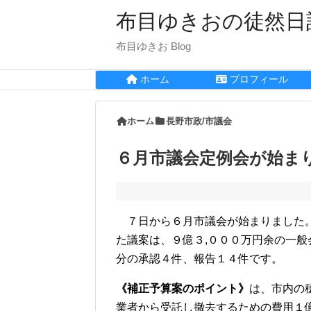
布目ゆきおの徒然日
布目ゆきお Blog
ホーム
プロフィール
ホーム
長野市政/市議会
６月市議会定例会が始ま
７日から６月市議会が始まりました。
た議案は、９億３,０００万円余の一
分の承認４件、報告１４件です。
《補正予算案のポイント》
は、市内の
業者から受託し撤去するための費用１