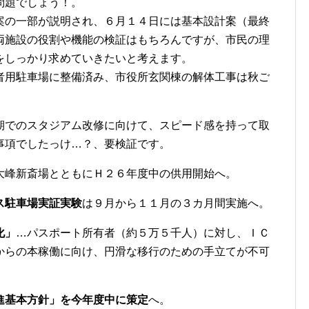
問題でしょう！。
の一部が説明され、６月１４日には基本設計案（最終
両施設の役割や機能の検証はもちろんですが、市民の理
をしっかり求めていきたいと考えます。
用駐車場に整備済み、市役所玄関棟の解体工事は秋ご
期でのスタジアム改修に向けて、スピード感を持って取
事項でしたっけ…？、要検証です。
大峰新斎場とともにＨ２６年度中の供用開始へ。
ス駐車場実証実験
は９月から１１月の３カ月間実施へ。
化」
…パスポート所有者（約５万５千人）に対し、ＩＣ
からの本稼働に向け、円滑な移行のための手立てが不可
進基本方針」を今年度中に策定
へ。