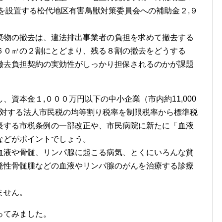
を設置する松代地区有害鳥獣対策委員会への補助金２,９
物の撤去は、違法排出事業者の負担を求めて撤去する
６０㎥の２割にとどまり、残る８割の撤去をどうする
撤去負担契約の実効性がしっかり担保されるのかが課題
、資本金１,０００万円以下の中小企業（市内約11,000
）に対する法人市民税の均等割り税率を制限税率から標準税
長する市税条例の一部改正や、市民病院に新たに「血液
などがポイントでしょう。
液や骨髄、リンパ腺に起こる病気、とくにいろんな貧
発性骨髄腫などの血液やリンパ腺のがんを治療する診療
ません。
ってみました。