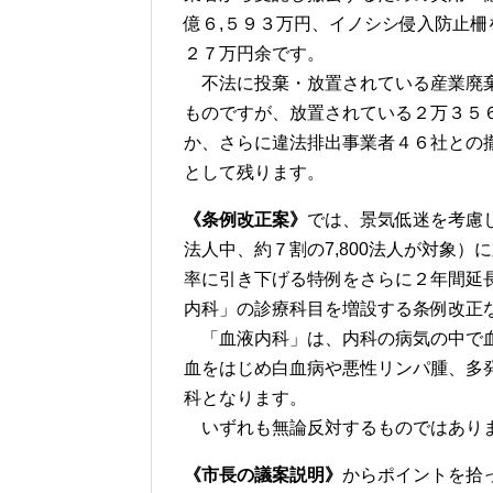
億６,５９３万円、イノシシ侵入防止柵
２７万円余です。
不法に投棄・放置されている産業廃棄
ものですが、放置されている２万３５
か、さらに違法排出事業者４６社との
として残ります。
《条例改正案》
では、景気低迷を考慮し
法人中、約７割の7,800法人が対象
率に引き下げる特例をさらに２年間延
内科」の診療科目を増設する条例改正
「血液内科」は、内科の病気の中で血
血をはじめ白血病や悪性リンパ腫、多
科となります。
いずれも無論反対するものではあり
《市長の議案説明》
からポイントを拾