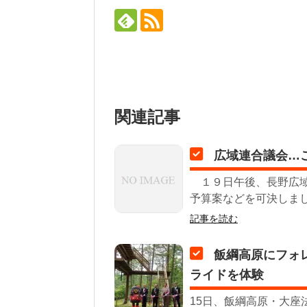
関連記事
広域連合議会…ご
１９日午後、長野広域連
予算案などを可決しまし
記事を読む
飯綱高原にフォ
ライドを体験
15日、飯綱高原・大