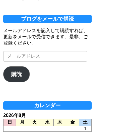
ブログをメールで購読
メールアドレスを記入して購読すれば、
更新をメールで受信できます。是非、ご
登録ください。
メ
ー
ル
ア
購読
ド
レ
ス
カレンダー
2026年8月
日
月
火
水
木
金
土
1