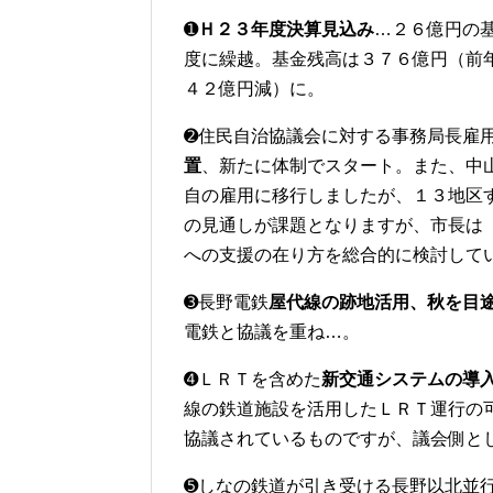
➊
Ｈ２３年度決算見込み
…２６億円の
度に繰越。基金残高は３７６億円（前
４２億円減）に。
➋住民自治協議会に対する事務局長雇
置
、新たに体制でスタート。また、中
自の雇用に移行しましたが、１３地区
の見通しが課題となりますが、市長は
への支援の在り方を総合的に検討して
➌長野電鉄
屋代線の跡地活用、秋を目
電鉄と協議を重ね…。
➍ＬＲＴを含めた
新交通システムの導
線の鉄道施設を活用したＬＲＴ運行の
協議されているものですが、議会側と
➎しなの鉄道が引き受ける長野以北並