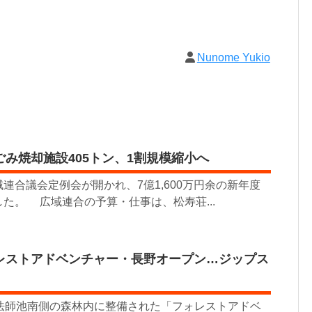
Nunome Yukio
み焼却施設405トン、1割規模縮小へ
合議会定例会が開かれ、7億1,600万円余の新年度
た。 広域連合の予算・仕事は、松寿荘...
レストアドベンチャー・長野オープン…ジップス
座法師池南側の森林内に整備された「フォレストアドベ