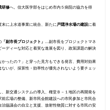
成研修
へ。信大医学部をはじめ市内５病院の協力を得
度末に上水道事業に統合、新たに
戸隠浄水場の建設
に着
の
「副市長プロジェクト」
…副市長をプロジェクトマネ
ピーディーな対応と着実な進展を図り、政策課題の解決
かったの？」と穿った見方もできる発言、費用対効果
はないが、採算性・効率性が優先されないよう要チェッ
、新交通システムの導入、権堂Ｂ－１地区の再開発を
駅前広場の整備、新市民会館建設への市民参加と市民合
自治協議会の自立と支援、放射性物質に対する市民の安