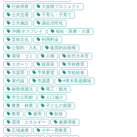
行政視察
大規模プロジェクト
公共交通
子育ち・子育て
公共施設
議会活性化
沖縄/オスプレイ
福祉・医療・介護
芸術文化
利用料金
公契約・入札
集団的自衛権
環境・ゴミ
人権
松代大本営
スポーツ
脱原発
学校教育
共謀罪
予算要望
学校給食
屋代線
市議選
#青木島遊園地
秘密保護法
商工・観光
市立公民館
人口減少
農業・林業
子どもの貧困
教育
雇用
財政
環境・エネルギー
健康増進
広域連携
小中一貫教育