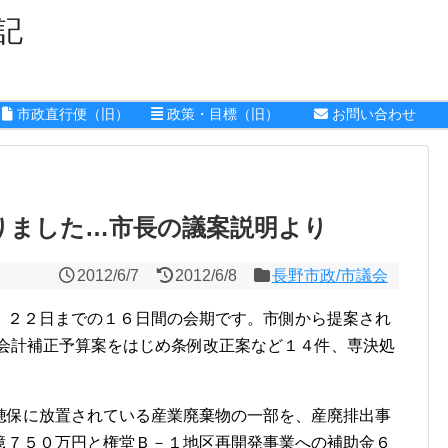
記
市政直行便（旧）
政策・目標（旧）
お問い合わせ
りました…市長の議案説明より
2012/6/7
2012/6/8
長野市政/市議会
２２日までの１６日間の会期です。市側から提案され
般会計補正予算案をはじめ条例改正案など１４件、専決処
穂保に放置されている産業廃棄物の一部を、産廃排出事
億７５０万円と権堂Ｂ－１地区再開発事業への補助金６