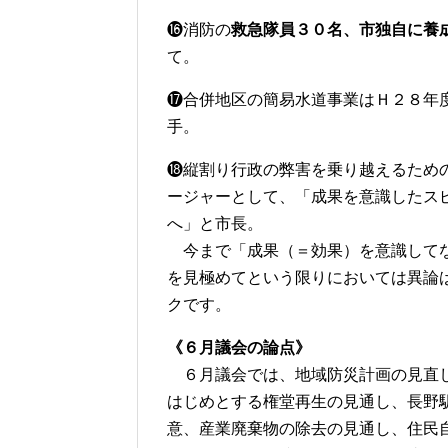
⓰消防の
救急隊員３０名、市独自に養
て。
⓱合併地区の簡易水道事業はＨ２８年
手。
⓲縦割り行政の弊害を乗り越えるため
ージャーとして、「成果を意識したス
へ」と市長。
今まで「成果（＝効果）を意識してな
を見極めてという限りにおいては異論
クです。
《６月議会の論点》
６月議会では、地域防災計画の見直し
はじめとする権堂再生の見通し、長野
意、産業廃棄物の除去の見通し、住民