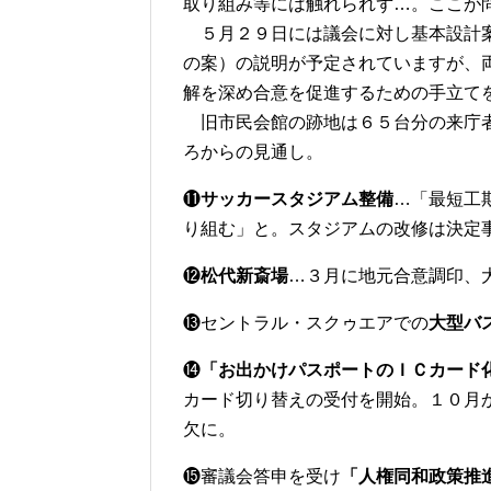
取り組み等には触れられず…。ここが
５月２９日には議会に対し基本設計案
の案）の説明が予定されていますが、
解を深め合意を促進するための手立て
旧市民会館の跡地は６５台分の来庁者
ろからの見通し。
⓫
サッカースタジアム整備
…「最短工
り組む」と。スタジアムの改修は決定
⓬
松代新斎場
…３月に地元合意調印、
⓭セントラル・スクゥエアでの
大型バ
⓮
「お出かけパスポートのＩＣカード
カード切り替えの受付を開始。１０月
欠に。
⓯審議会答申を受け
「人権同和政策推