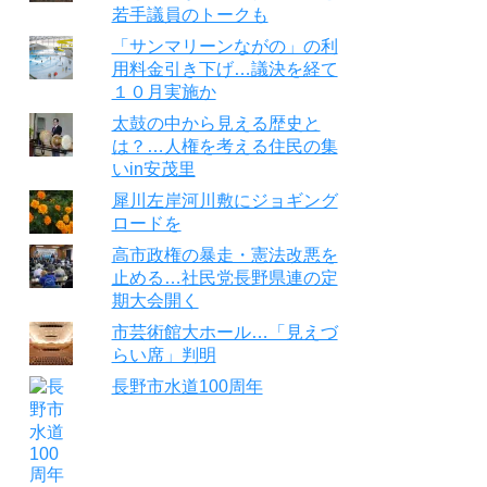
若手議員のトークも
「サンマリーンながの」の利
用料金引き下げ…議決を経て
１０月実施か
太鼓の中から見える歴史と
は？…人権を考える住民の集
いin安茂里
犀川左岸河川敷にジョギング
ロードを
高市政権の暴走・憲法改悪を
止める…社民党長野県連の定
期大会開く
市芸術館大ホール…「見えづ
らい席」判明
長野市水道100周年