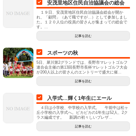
安茂里地区住民自治協議会の総会
１９日、安茂里地区住民自治協議会総会が開か
れ、「顧問」（あて職ですが…）として参加しまし
た。１２０人位の役員の皆さんが集まっての総会で
す。...
記事を読む
スポーツの秋
5日、犀川第2グランドでは、長野市マレットゴルフ
連合会主催の第13回長野市長杯マレットゴルフ大会
が200人以上の皆さんのエントリーで盛大に催...
記事を読む
入学式…輝く1年生にエール
４日は小学校、中学校の入学式。 午前中は松ヶ
丘小学校の入学式へ。ピカピカの1年生は52人、2ク
ラス編成です。 新調の初々しいブレザ...
記事を読む