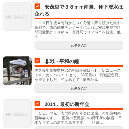
安茂里で３８ｍｍ雨量、床下浸水は
免れる
２５日午後４時前から３０分近く降り続けた集中
豪雨で、市の雨量テレメータによれば安茂里局で時
間雨量累計３８ｍｍ、長野局で３２ｍｍを観測。他
の...
記事を読む
非戦・平和の鐘
佐久長聖高校野球部の初戦突破はうれしいニュース
です。ガンバレ！！ さて、69回目の「終戦記念日」
を迎えました。私はあえて「敗戦記念...
記事を読む
2014…最初の新年会
５日、地元・大門区の新年会に出席。今年最初の
新年会です。 恒例の悪魔祓いの獅子舞の披露…日
本ならではの新年の風景です。 話題は...