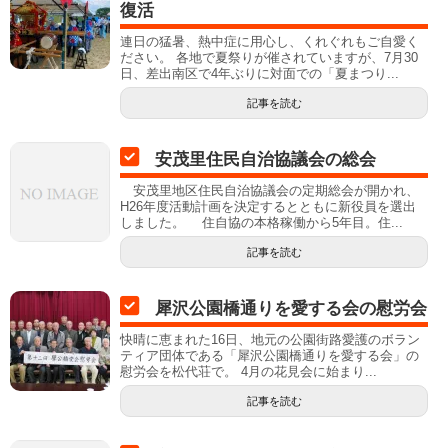
復活
連日の猛暑、熱中症に用心し、くれぐれもご自愛く
ださい。 各地で夏祭りが催されていますが、7月30
日、差出南区で4年ぶりに対面での「夏まつり...
記事を読む
安茂里住民自治協議会の総会
安茂里地区住民自治協議会の定期総会が開かれ、
H26年度活動計画を決定するとともに新役員を選出
しました。 住自協の本格稼働から5年目。住...
記事を読む
犀沢公園橋通りを愛する会の慰労会
快晴に恵まれた16日、地元の公園街路愛護のボラン
ティア団体である「犀沢公園橋通りを愛する会」の
慰労会を松代荘で。 4月の花見会に始まり...
記事を読む