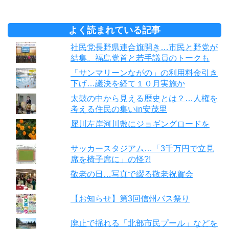
よく読まれている記事
社民党長野県連合旗開き…市民と野党が
結集。福島党首と若手議員のトークも
「サンマリーンながの」の利用料金引き
下げ…議決を経て１０月実施か
太鼓の中から見える歴史とは？…人権を
考える住民の集いin安茂里
犀川左岸河川敷にジョギングロードを
サッカースタジアム…「3千万円で立見
席を椅子席に」の怪?!
敬老の日…写真で綴る敬老祝賀会
【お知らせ】第3回信州バス祭り
廃止で揺れる「北部市民プール」などを