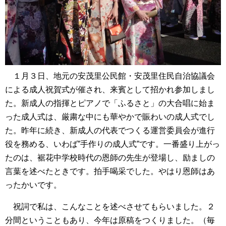
１月３日、地元の安茂里公民館・安茂里住民自治協議会
による成人祝賀式が催され、来賓として招かれ参加しまし
た。新成人の指揮とピアノで「ふるさと」の大合唱に始ま
った成人式は、厳粛な中にも華やかで賑わいの成人式でし
た。昨年に続き、新成人の代表でつくる運営委員会が進行
役を務める、いわば”手作りの成人式”です。一番盛り上がっ
たのは、裾花中学校時代の恩師の先生が登場し、励ましの
言葉を述べたときです。拍手喝采でした。やはり恩師はあ
ったかいです。
祝詞で私は、こんなことを述べさせてもらいました。２
分間ということもあり、今年は原稿をつくりました。（毎