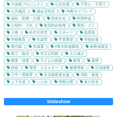
大規模プロジェクト
公共交通
子育ち・子育て
公共施設
議会活性化
沖縄/オスプレイ
福祉・医療・介護
芸術文化
利用料金
公契約・入札
集団的自衛権
環境・ゴミ
人権
松代大本営
スポーツ
脱原発
学校教育
共謀罪
予算要望
学校給食
屋代線
市議選
#青木島遊園地
秘密保護法
商工・観光
市立公民館
人口減少
農業・林業
子どもの貧困
教育
雇用
財政
環境・エネルギー
健康増進
広域連携
小中一貫教育
生活困窮者支援
消防・救急
上下水道
いじめ
情報公開
食の安全
Slideshow