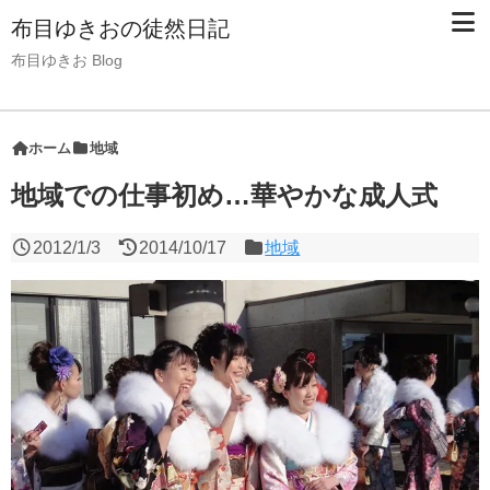
布目ゆきおの徒然日記
布目ゆきお Blog
ホーム
地域
地域での仕事初め…華やかな成人式
2012/1/3
2014/10/17
地域