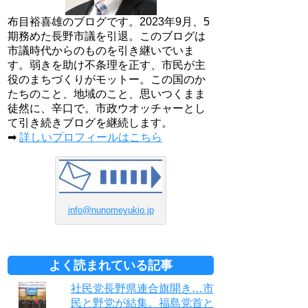
布目裕喜雄のブログです。2023年9月、5
期務めた長野市議を引退。このブログは
市議時代からのものを引き継いでいま
す。弱きを助け不条理を正す、市民が主
役のまちづくりがモットー。この国のか
たちのこと、地域のこと、思いつくまま
徒然に、辛口で。市政ウオッチャーとし
て引き続きブログを継続します。
➡
詳しいプロフィールはこちら
info@nunomeyukio.jp
よく読まれている記事
社民党長野県連合旗開き…市
民と野党が結集。福島党首と