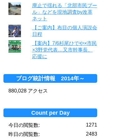
廃止で揺れる「北部市民プー
ル」などを現地調査by改革
ネット
【ご案内】布目の個人演説会
日程
【案内】7/6杉尾ひでや×市民
×3野党代表…又市幹事長、
応援に
ブログ統計情報 2014年～
880,028 アクセス
Count per Day
1271
今日の閲覧数:
2483
昨日の閲覧数: