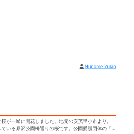
Nunome Yukio
に桜が一挙に開花しました。地元の安茂里小市より。
ている犀沢公園橋通りの桜です。公園愛護団体の「...