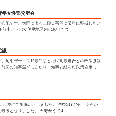
青年女性部交流会
心配です。大雨による土砂災害等に厳重に警戒したい
前中からの安茂里地区内のあいさつ...
協議
、阿部守一・長野県知事と社民党県連合との政策協議
、前回の知事選挙にあたり、知事と結んだ政策協定に
が91歳にて永眠いたしました。 午後3時27分、安らか
最後となりました。 天寿全うです...