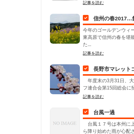
記事を読む
信州の春2017
今年のゴールデンウィ
東高原で信州の春を堪
た...
記事を読む
長野市マレット
年度末の3月31日、
フ連合会第15回総会に
記事を読む
台風一過
台風１７号は本州に上
ら降り始めた雨が心配さ