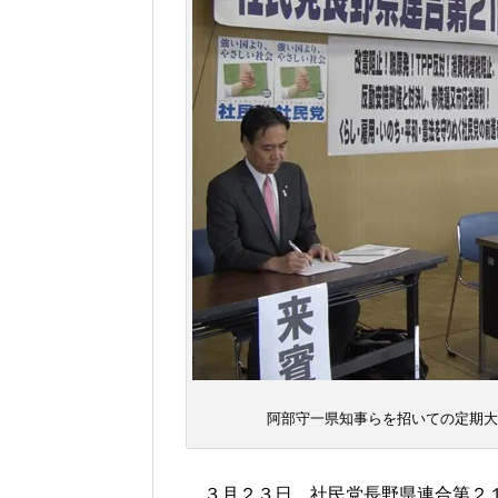
阿部守一県知事らを招いての定期大
３月２３日、社民党長野県連合第２１