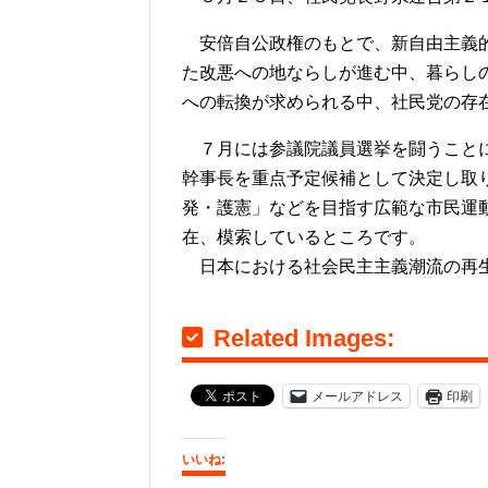
安倍自公政権のもとで、新自由主義的
た改悪への地ならしが進む中、暮らし
への転換が求められる中、社民党の存
７月には参議院議員選挙を闘うことに
幹事長を重点予定候補として決定し取
発・護憲」などを目指す広範な市民運
在、模索しているところです。
日本における社会民主主義潮流の再生
Related Images:
メールアドレス
印刷
いいね: