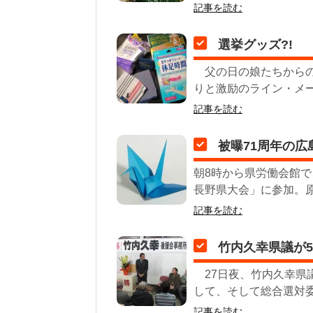
記事を読む
選挙グッズ?!
父の日の娘たちからの
りと激励のライン・メー
記事を読む
被曝71周年の広
朝8時から県労働会館で
長野県大会」に参加。原
記事を読む
竹内久幸県議が
27日夜、竹内久幸県
して、そして総合選対委
記事を読む