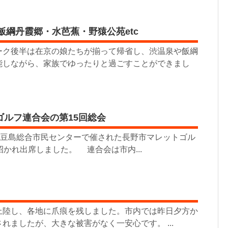
…飯綱丹霞郷・水芭蕉・野猿公苑etc
ーク後半は在京の娘たちが揃って帰省し、渋温泉や飯綱
能しながら、家族でゆったりと過ごすことができまし
ゴルフ連合会の第15回総会
大豆島総合市民センターで催された長野市マレットゴル
招かれ出席しました。 連合会は市内...
陸し、各地に爪痕を残しました。市内では昨日夕方か
れましたが、大きな被害がなく一安心です。 ...