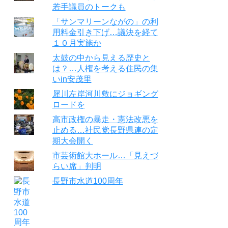
若手議員のトークも
「サンマリーンながの」の利
用料金引き下げ…議決を経て
１０月実施か
太鼓の中から見える歴史と
は？…人権を考える住民の集
いin安茂里
犀川左岸河川敷にジョギング
ロードを
高市政権の暴走・憲法改悪を
止める…社民党長野県連の定
期大会開く
市芸術館大ホール…「見えづ
らい席」判明
長野市水道100周年