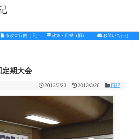
記
市政直行便（旧）
政策・目標（旧）
お問い合わせ
回定期大会
2013/3/23
2013/3/26
日記