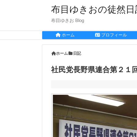
布目ゆきおの徒然日
布目ゆきお Blog
ホーム
プロフィール
ホーム
日記
社民党長野県連合第２１