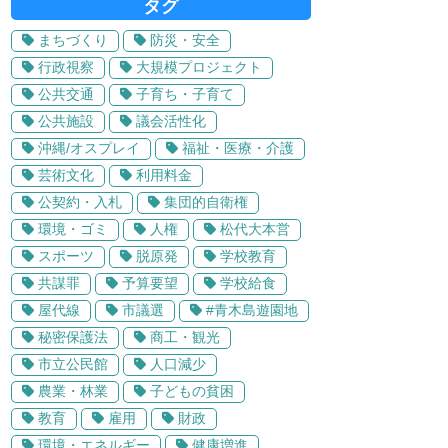
タグ
まちづくり
防災・安全
行政視察
大規模プロジェクト
公共交通
子育ち・子育て
公共施設
議会活性化
沖縄/オスプレイ
福祉・医療・介護
芸術文化
利用料金
公契約・入札
集団的自衛権
環境・ゴミ
人権
松代大本営
スポーツ
脱原発
学校教育
共謀罪
予算要望
学校給食
屋代線
市議選
#青木島遊園地
秘密保護法
商工・観光
市立公民館
人口減少
農業・林業
子どもの貧困
教育
雇用
財政
環境・エネルギー
健康増進