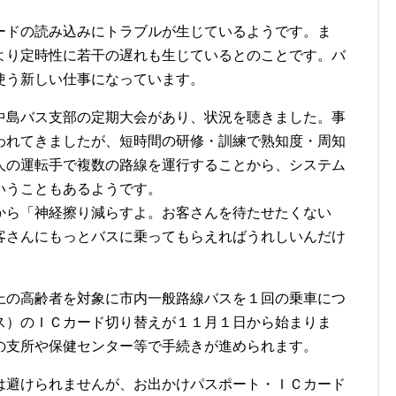
ドの読み込みにトラブルが生じているようです。ま
より定時性に若干の遅れも生じているとのことです。バ
使う新しい仕事になっています。
島バス支部の定期大会があり、状況を聴きました。事
われてきましたが、短時間の研修・訓練で熟知度・周知
人の運転手で複数の路線を運行することから、システム
いうこともあるようです。
ら「神経擦り減らすよ。お客さんを待たせたくない
客さんにもっとバスに乗ってもらえればうれしいんだけ
の高齢者を対象に市内一般路線バスを１回の乗車につ
ス）のＩＣカード切り替えが１１月１日から始まりま
の支所や保健センター等で手続きが進められます。
避けられませんが、お出かけパスポート・ＩＣカード