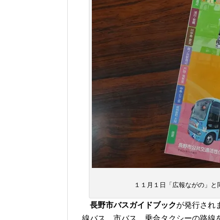
１１月１日「広報ながの」と
長野市バスガイドブック
が発行され
線バス、市バス、乗合タクシーの路線