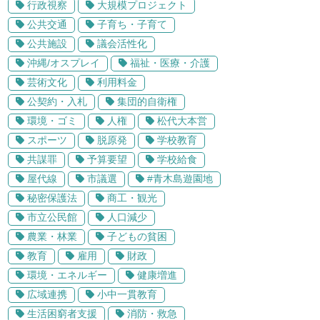
行政視察
大規模プロジェクト
公共交通
子育ち・子育て
公共施設
議会活性化
沖縄/オスプレイ
福祉・医療・介護
芸術文化
利用料金
公契約・入札
集団的自衛権
環境・ゴミ
人権
松代大本営
スポーツ
脱原発
学校教育
共謀罪
予算要望
学校給食
屋代線
市議選
#青木島遊園地
秘密保護法
商工・観光
市立公民館
人口減少
農業・林業
子どもの貧困
教育
雇用
財政
環境・エネルギー
健康増進
広域連携
小中一貫教育
生活困窮者支援
消防・救急