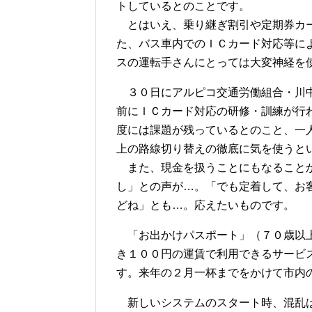
トしているとのことです。
とはいえ、乗り継ぎ割引や定期券カー
た、バス車内でのＩＣカード対応等に
スの運転手さんにとっては大変神経を
３０日にアルピコ交通労働組合・川中
前にＩＣカード対応の研修・訓練が行
度には課題が残っているとのこと、一
上の路線切り替えの徹底に気を使うと
また、現金を扱うことにもなることか
し」との声が…。「でも定着して、お
どね」とも…。応えたいものです。
「お出かけパスポート」（７０歳以上
き１００円の運賃で利用できるサービ
す。来年の２月一杯までをかけて市内
新しいシステムのスタート時、混乱は