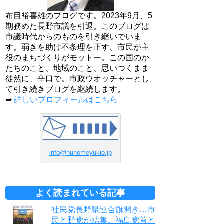
布目裕喜雄のブログです。2023年9月、5
期務めた長野市議を引退。このブログは
市議時代からのものを引き継いでいま
す。弱きを助け不条理を正す、市民が主
役のまちづくりがモットー。この国のか
たちのこと、地域のこと、思いつくまま
徒然に、辛口で。市政ウオッチャーとし
て引き続きブログを継続します。
➡
詳しいプロフィールはこちら
info@nunomeyukio.jp
よく読まれている記事
社民党長野県連合旗開き…市
民と野党が結集。福島党首と