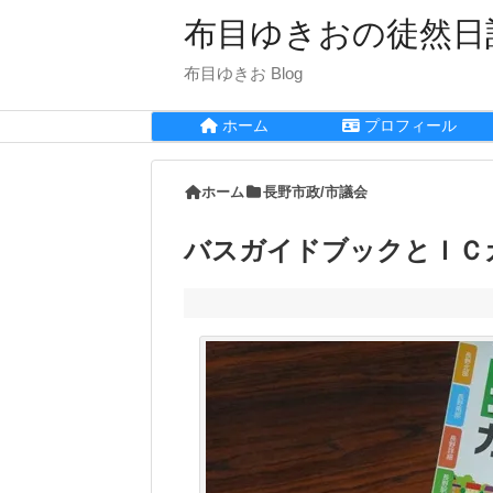
布目ゆきおの徒然日
布目ゆきお Blog
ホーム
プロフィール
ホーム
長野市政/市議会
バスガイドブックとＩＣ