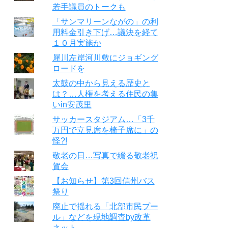
若手議員のトークも
「サンマリーンながの」の利
用料金引き下げ…議決を経て
１０月実施か
犀川左岸河川敷にジョギング
ロードを
太鼓の中から見える歴史と
は？…人権を考える住民の集
いin安茂里
サッカースタジアム…「3千
万円で立見席を椅子席に」の
怪?!
敬老の日…写真で綴る敬老祝
賀会
【お知らせ】第3回信州バス
祭り
廃止で揺れる「北部市民プー
ル」などを現地調査by改革
ネット