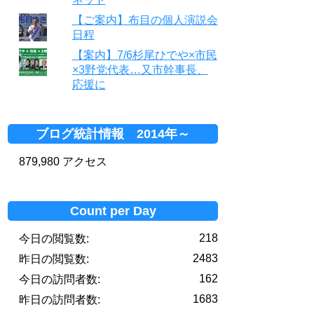
【ご案内】布目の個人演説会
日程
【案内】7/6杉尾ひでや×市民
×3野党代表…又市幹事長、
応援に
ブログ統計情報 2014年～
879,980 アクセス
Count per Day
218
今日の閲覧数:
2483
昨日の閲覧数:
162
今日の訪問者数:
1683
昨日の訪問者数: