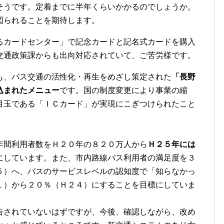
そうです。定着までに半年くらいかかるのでしょうか。
図られることを期待します。
カードセンター」で記念カードと記名式カードを購入
交通政策課からも出向対応されていて、ご苦労様です。
、バス交通の活性化・再生をめざし策定された
「長野
込まれたメニュー
です。国の制度変更により事業の縮
目玉である「ＩＣカード」が実現にこぎつけられたこと
間利用者数をＨ２０年の８２０万人から
Ｈ２５年には
にしています。また、市内路線バス利用者の満足度を３
５）へ、バスのサービスレベルの認知度で「知らなかっ
１）から２０％（Ｈ２４）にすることを目標にしていま
されていないはずですが、今後、確認しながら、改め