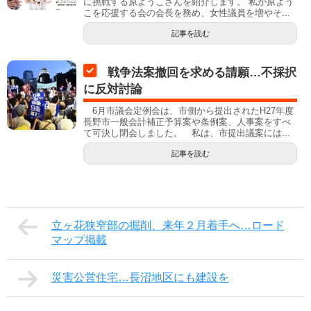
に挑戦する原ようこさんを紹介します。 私が原よう
こを応援する会の会長を務め、女性議員を増やそ...
記事を読む
戦争法案撤回を求める請願…不採択
に反対討論
6月市議会定例会は、市側から提出されたH27年度
長野市一般会計補正予算案や条例案、人事案をすべ
て可決し閉会しました。 私は、市提出議案には...
記事を読む
立ヶ花狭窄部の掘削、来年２月着手へ…ロード
マップ掲載
災害公営住宅…長沼地区にも建設を