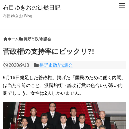
布目ゆきおの徒然日記
布目ゆきお Blog
ホーム
長野市政/市議会
菅政権の支持率にビックリ?!
2020/9/18
長野市政/市議会
9月16日発足した菅政権。掲げた「国民のために働く内閣」
は当たり前のこと、派閥均衡・論功行賞の色合いが濃い内
閣でしょう。女性は2人しかいません。