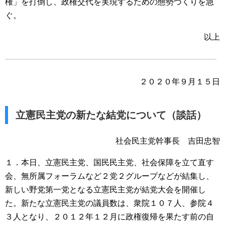
権」を打倒し、政権交代を実現するための態勢づくりを急
ぐ。
以上
２０２０年９月１５日
立憲民主党の新たな結党について（談話）
社会民主党幹事長 吉田忠智
１．本日、立憲民主党、国民民主党、社会保障を立て直す
会、無所属フォーラムなど２党２グループなどが結集し、
新しい野党第一党となる立憲民主党が結党大会を開催し
た。新たな立憲民主党の議員数は、衆院１０７人、参院４
３人となり、２０１２年１２月に政権復帰を果たす前の自