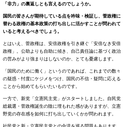
「非力」の裏返しとも言えるのでしょうか。
国民の皆さんが期待している点を吟味・検証し、菅政権に
替わる政権の基本政策の打ち出しに活かすことが問われて
いると考えるべきでしょう。
とはいえ、菅政権は、安倍政権を引き継ぐ「安倍なき安倍
政権」。公助よりも自助に傾き、自己責任論に基づく政治
の営みがより強まりはしないのか、とても憂慮します。
「国民のために働く」というのであれば、これまでの数々
の疑惑・忖度にケジメをつけ、国民の不信・疑問に応える
ことから始めてもらいたいものです。
一方で、新党「立憲民主党」がスタートしました。自民党
総裁選・菅政権誕生の陰に埋もれた感がありますが、立憲
野党の存在感を如何に打ち出していくかが問われます。
社民党と新・立憲民主党との合流を巡る問題もあります。