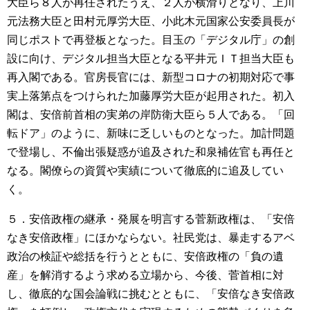
大臣ら８人が再任されたうえ、２人が横滑りとなり、上川
元法務大臣と田村元厚労大臣、小此木元国家公安委員長が
同じポストで再登板となった。目玉の「デジタル庁」の創
設に向け、デジタル担当大臣となる平井元ＩＴ担当大臣も
再入閣である。官房長官には、新型コロナの初期対応で事
実上落第点をつけられた加藤厚労大臣が起用された。初入
閣は、安倍前首相の実弟の岸防衛大臣ら５人である。「回
転ドア」のように、新味に乏しいものとなった。加計問題
で登場し、不倫出張疑惑が追及された和泉補佐官も再任と
なる。閣僚らの資質や実績について徹底的に追及してい
く。
５．安倍政権の継承・発展を明言する菅新政権は、「安倍
なき安倍政権」にほかならない。社民党は、暴走するアベ
政治の検証や総括を行うとともに、安倍政権の「負の遺
産」を解消するよう求める立場から、今後、菅首相に対
し、徹底的な国会論戦に挑むとともに、「安倍なき安倍政