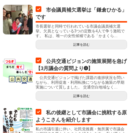
市会議員補欠選挙は「鎌倉ひかる」
です
市長選挙と同時で行われている市議会議員補欠選
挙。欠員となっている3つの定数を4人で争う激戦で
す。 私は、唯一の女性候補である「かまくら...
記事を読む
公共交通ビジョンの施策展開を急げ
【3月議会の質問より➍】
公共交通ビジョンで掲げた課題の進捗状況を問い
ながら、利用促進・利用転換につながる施策の早期
実施について質しました。 交通空白地域なく...
記事を読む
私の後継として市議会に挑戦する原
ようこさんを紹介します
私の市議引退に伴い、社民党推薦・無所属で市議会