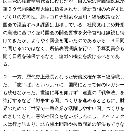
民主党の枝野幸男代表に投じたが、自民党の菅義偉総裁が
第９９代内閣総理大臣に指名された。菅新首相のめざす国
づくりの方向性、新型コロナ対策や雇用・経済政策など、
国会で議論すべき課題は山積している。社民党はじめ野党
の憲法に基づく臨時国会の開会要求を安倍首相は無視し続
けてきたが、ようやく国会を開いたのであるから、３日間
で閉じるのではなく、所信表明演説を行い、予算委員会も
開く日程を確保するなど、論戦の機会を設けるべきであ
る。
２．一方、歴代史上最長となった安倍政権が本日総辞職し
た。「志半ば」というように、国民にとって何のレガシー
も残せなかった。世論に耳を傾けず、違憲の「戦争法」を
強行するなど「戦争する国」づくりを進めるとともに、財
界のための「世界で一番企業が活躍しやすい国」づくりを
めざしてきた。憲法や国会をないがしろにし、アベノミク
スは行き詰まり、北方領土問題や拉致問題の解決もできな