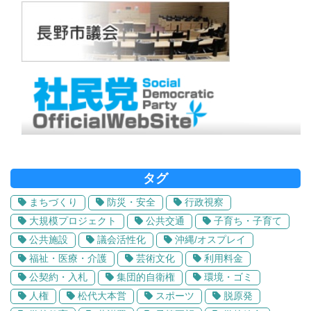
タグ
まちづくり
防災・安全
行政視察
大規模プロジェクト
公共交通
子育ち・子育て
公共施設
議会活性化
沖縄/オスプレイ
福祉・医療・介護
芸術文化
利用料金
公契約・入札
集団的自衛権
環境・ゴミ
人権
松代大本営
スポーツ
脱原発