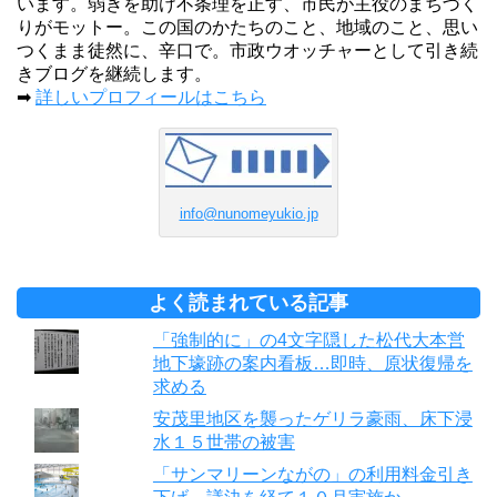
います。弱きを助け不条理を正す、市民が主役のまちづく
りがモットー。この国のかたちのこと、地域のこと、思い
つくまま徒然に、辛口で。市政ウオッチャーとして引き続
きブログを継続します。
➡
詳しいプロフィールはこちら
info@nunomeyukio.jp
よく読まれている記事
「強制的に」の4文字隠した松代大本営
地下壕跡の案内看板…即時、原状復帰を
求める
安茂里地区を襲ったゲリラ豪雨、床下浸
水１５世帯の被害
「サンマリーンながの」の利用料金引き