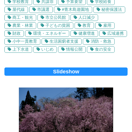
学校教育
共謀罪
予算要望
学校給食
屋代線
市議選
#青木島遊園地
秘密保護法
商工・観光
市立公民館
人口減少
農業・林業
子どもの貧困
教育
雇用
財政
環境・エネルギー
健康増進
広域連携
小中一貫教育
生活困窮者支援
消防・救急
上下水道
いじめ
情報公開
食の安全
Slideshow