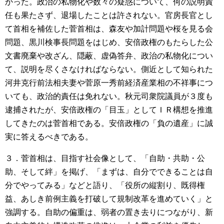
かった。政治の私物化や数々の疑惑について、何の説明責
任も果たさず、退場したことは許されない。官房長官とし
て首相を補佐した菅首相は、森友や加計問題や桜を見る会
問題、黒川検事長問題をはじめ、安倍政権のもたらした公
文書廃棄や改ざん、隠蔽、虚偽答弁、政治の私物化につい
て、説明を尽くさなければならない。側近として知られた
河井克行前法相夫妻や菅原一秀前経済産業相の不祥事につ
いても、政治的責任は免れない。秋元司衆院議員が３度も
逮捕されたが、安倍政権の「目玉」としてＩＲ構想を推進
してきたのは菅首相である。安倍政権の「負の遺産」に誠
実に答えるべきである。
３．菅首相は、目指す社会像として、「自助・共助・公
助、そして絆」を掲げ、「まずは、自分でできることは自
分でやってみる」などと語り、「役所の縦割り、既得権
益、あしき前例主義を打破して規制改革を進めていく」と
強調する。自助の偏重は、弱者の置き去りにつながり、新