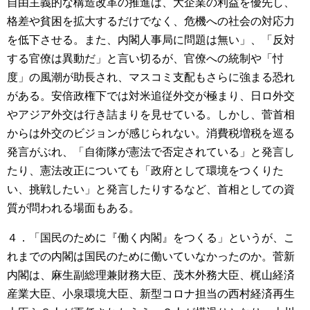
自由主義的な構造改革の推進は、大企業の利益を優先し、
格差や貧困を拡大するだけでなく、危機への社会の対応力
を低下させる。また、内閣人事局に問題は無い」、「反対
する官僚は異動だ」と言い切るが、官僚への統制や「忖
度」の風潮が助長され、マスコミ支配もさらに強まる恐れ
がある。安倍政権下では対米追従外交が極まり、日ロ外交
やアジア外交は行き詰まりを見せている。しかし、菅首相
からは外交のビジョンが感じられない。消費税増税を巡る
発言がぶれ、「自衛隊が憲法で否定されている」と発言し
たり、憲法改正についても「政府として環境をつくりた
い、挑戦したい」と発言したりするなど、首相としての資
質が問われる場面もある。
４．「国民のために『働く内閣』をつくる」というが、こ
れまでの内閣は国民のために働いていなかったのか。菅新
内閣は、麻生副総理兼財務大臣、茂木外務大臣、梶山経済
産業大臣、小泉環境大臣、新型コロナ担当の西村経済再生