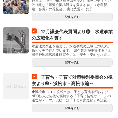
16日は、地元で街路樹整備等などにボランティアで
取り組む「犀沢公園橋通りを愛する会」（寺島新
蔵・会長）の花見会。 実は先週9日に予...
記事を読む
12月議会代表質問より❻…水道事業
の広域化を質す
水道法の改正を踏まえ、水道事業の広域化の検討が
急ピッチで進んでいます。 県企業局が主導する「上
田長野地域広域化研究会」は、安全・安心な水道...
記事を読む
子育ち・子育て対策特別委員会の視
察より➋～浜松市・高松市編～
◆浜松市 （１）浜松市は、子ども育成条例および
NPO法人と協働で実施する「子育て情報サイト」の
運営がテーマ。浜松市は「子ども家庭部」を設置...
記事を読む