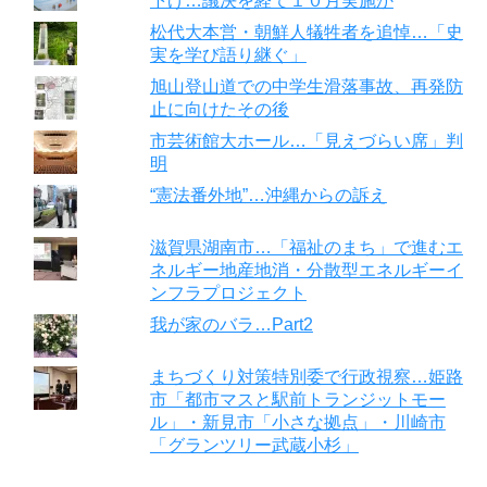
下げ…議決を経て１０月実施か
松代大本営・朝鮮人犠牲者を追悼…「史
実を学び語り継ぐ」
旭山登山道での中学生滑落事故、再発防
止に向けたその後
市芸術館大ホール…「見えづらい席」判
明
“憲法番外地”…沖縄からの訴え
滋賀県湖南市…「福祉のまち」で進むエ
ネルギー地産地消・分散型エネルギーイ
ンフラプロジェクト
我が家のバラ…Part2
まちづくり対策特別委で行政視察…姫路
市「都市マスと駅前トランジットモー
ル」・新見市「小さな拠点」・川崎市
「グランツリー武蔵小杉」