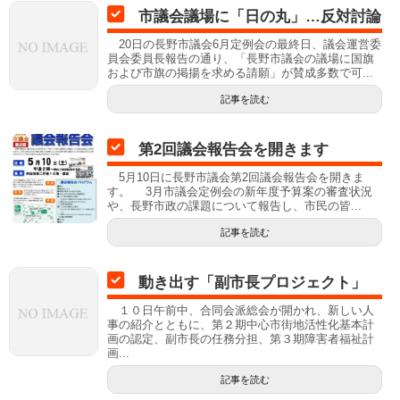
市議会議場に「日の丸」…反対討論
20日の長野市議会6月定例会の最終日、議会運営委
員会委員長報告の通り、「長野市議会の議場に国旗
および市旗の掲揚を求める請願」が賛成多数で可...
記事を読む
第2回議会報告会を開きます
5月10日に長野市議会第2回議会報告会を開きま
す。 3月市議会定例会の新年度予算案の審査状況
や、長野市政の課題について報告し、市民の皆...
記事を読む
動き出す「副市長プロジェクト」
１０日午前中、合同会派総会が開かれ、新しい人
事の紹介とともに、第２期中心市街地活性化基本計
画の認定、副市長の任務分担、第３期障害者福祉計
画...
記事を読む