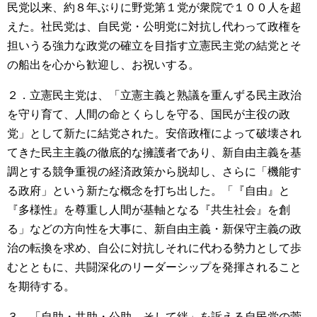
民党以来、約８年ぶりに野党第１党が衆院で１００人を超
えた。社民党は、自民党・公明党に対抗し代わって政権を
担いうる強力な政党の確立を目指す立憲民主党の結党とそ
の船出を心から歓迎し、お祝いする。
２．立憲民主党は、「立憲主義と熟議を重んずる民主政治
を守り育て、人間の命とくらしを守る、国民が主役の政
党」として新たに結党された。安倍政権によって破壊され
てきた民主主義の徹底的な擁護者であり、新自由主義を基
調とする競争重視の経済政策から脱却し、さらに「機能す
る政府」という新たな概念を打ち出した。「『自由』と
『多様性』を尊重し人間が基軸となる『共生社会』を創
る」などの方向性を大事に、新自由主義・新保守主義の政
治の転換を求め、自公に対抗しそれに代わる勢力として歩
むとともに、共闘深化のリーダーシップを発揮されること
を期待する。
３．「自助・共助・公助、そして絆」を訴える自民党の菅