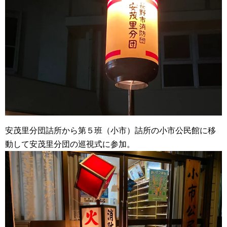
安茂里分団詰所から第５班（小市）詰所の小市公民館に移
動して安茂里分団の巡視式に参加。