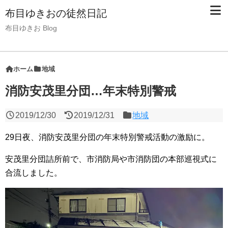
布目ゆきおの徒然日記
布目ゆきお Blog
ホーム
地域
消防安茂里分団…年末特別警戒
2019/12/30
2019/12/31
地域
29日夜、消防安茂里分団の年末特別警戒活動の激励に。
安茂里分団詰所前で、市消防局や市消防団の本部巡視式に
合流しました。