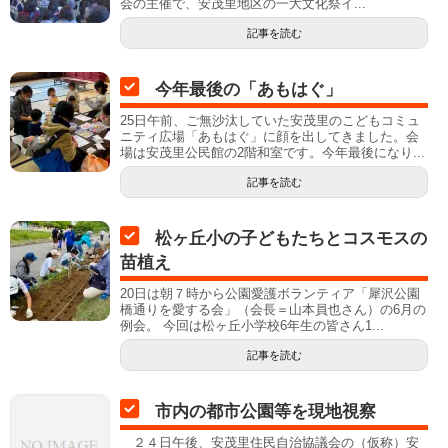
会の主催で、安茂里地区の一大文化祭イ...
記事を読む
今年最後の「あもはぐ」
25日午前、ご無沙汰していた安茂里のこどもコミュ
ニティ広場「あもはぐ」に顔を出してきました。会
場は安茂里公民館の2階和室です。今年最後になり...
記事を読む
松ヶ丘小の子どもたちとコスモスの
苗植え
20日は朝７時から公園愛護ボランティア「犀沢公園
橋通りを愛する会」（会長＝山本員也さん）の6月の
例会。 今回は松ヶ丘小学校6年生の皆さん1...
記事を読む
市内の都市公園等を現地視察
２４日午後、安茂里住民自治協議会の（仮称）安