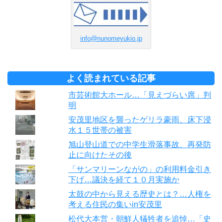
info@nunomeyukio.jp
よく読まれている記事
市芸術館大ホール…「見えづらい席」判
明
安茂里地区を襲ったゲリラ豪雨、床下浸
水１５世帯の被害
旭山登山道での中学生滑落事故、再発防
止に向けたその後
「サンマリーンながの」の利用料金引き
下げ…議決を経て１０月実施か
太鼓の中から見える歴史とは？…人権を
考える住民の集いin安茂里
松代大本営・朝鮮人犠牲者を追悼…「史