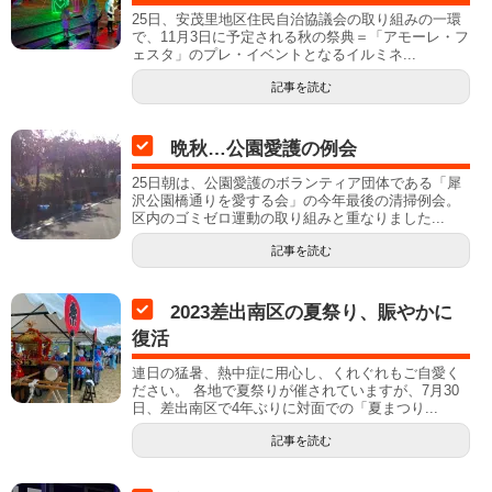
25日、安茂里地区住民自治協議会の取り組みの一環
で、11月3日に予定される秋の祭典＝「アモーレ・フ
ェスタ」のプレ・イベントとなるイルミネ...
記事を読む
晩秋…公園愛護の例会
25日朝は、公園愛護のボランティア団体である「犀
沢公園橋通りを愛する会」の今年最後の清掃例会。
区内のゴミゼロ運動の取り組みと重なりました...
記事を読む
2023差出南区の夏祭り、賑やかに
復活
連日の猛暑、熱中症に用心し、くれぐれもご自愛く
ださい。 各地で夏祭りが催されていますが、7月30
日、差出南区で4年ぶりに対面での「夏まつり...
記事を読む