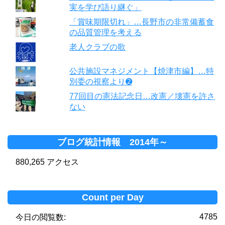
実を学び語り継ぐ」
「賞味期限切れ」…長野市の非常備蓄食
の品質管理を考える
老人クラブの歌
公共施設マネジメント【焼津市編】…特
別委の視察より➋
77回目の憲法記念日…改憲／壊憲を許さ
ない
ブログ統計情報 2014年～
880,265 アクセス
Count per Day
4785
今日の閲覧数: