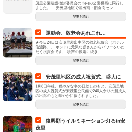
茂里公園建設検討委員会の市内の公園視察に同行し
ました。 安茂里地区で差出南・旧食肉セン...
記事を読む
運動会、敬老会あれこれ…
★今日24日は安茂里差出中区の敬老祝賀会（ホテル
信濃路）。 ホントに元気な皆さんからパワーをいた
だく祝賀会です。 歌声の披露に続き、...
記事を読む
安茂里地区の成人祝賀式、盛大に
1月8日午後、穏やかな冬の日差しのもと、安茂里地
区の成人祝賀式が安茂里公民館で240人余りの新成人
の出席のもと華やかに催されました。 ...
記事を読む
復興願うイルミネーション灯るin安
茂里