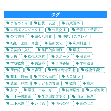
タグ
まちづくり
防災・安全
行政視察
大規模プロジェクト
公共交通
子育ち・子育て
公共施設
議会活性化
沖縄/オスプレイ
福祉・医療・介護
芸術文化
利用料金
公契約・入札
集団的自衛権
環境・ゴミ
人権
松代大本営
スポーツ
脱原発
学校教育
共謀罪
予算要望
学校給食
屋代線
市議選
#青木島遊園地
秘密保護法
商工・観光
市立公民館
人口減少
農業・林業
子どもの貧困
教育
雇用
財政
環境・エネルギー
健康増進
広域連携
小中一貫教育
生活困窮者支援
消防・救急
上下水道
いじめ
情報公開
食の安全