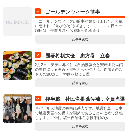
ゴールデンウィーク前半
ゴールデンウィークの前半が始まりました。天気
に恵まれ、”遊び心”がうずきます…。 ２７日の土
曜日は、午前８時から犀沢公園橋通り...
記事を読む
囲碁将棋大会…恵方巻…立春
2月2日、安茂里地区住民自治協議会と安茂里公民館
の主催による囲碁・将棋大会が催され、参加者の皆
さんの激励に。 44回を数える歴...
記事を読む
後半戦・社民党推薦候補…全員当選
ネパール大地震の被害は甚大です。地震列島・日本
で地震災害への備えが喫緊であることを改めて痛感
します。 26日、統一自治体選挙後半戦の投...
記事を読む