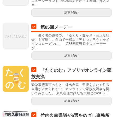
ニュージーランドでの地震災害から１週間、邦人２
８...
記事を読む
第85回メーデー
『働く者の連帯で、「ゆとり・豊かさ・公正な社
会」を実現し、自由で平和な世界をつくろう』をメ
インスローガンに、 第85回長野県中央メーデー
が...
記事を読む
「たくのむ」アプリでオンライン家
族交流
緊急事態宣言のもと、外出自粛、県境をまたぐ往来
自粛が求められる中、オンラインで家族交流会を開
いてみました。 東京在住の娘たち夫婦とのWEB...
記事を読む
竹内久幸県議が5選をめざし事務所