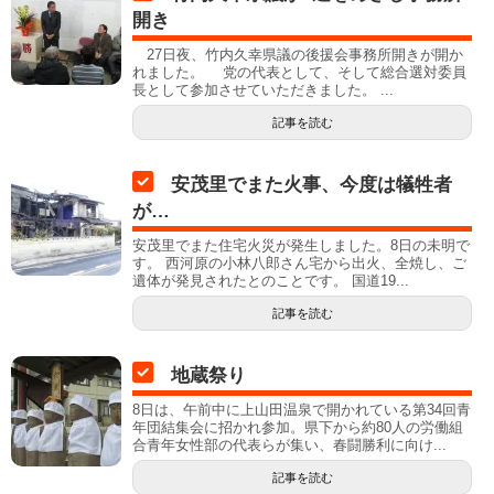
開き
27日夜、竹内久幸県議の後援会事務所開きが開か
れました。 党の代表として、そして総合選対委員
長として参加させていただきました。 ...
記事を読む
安茂里でまた火事、今度は犠牲者
が…
安茂里でまた住宅火災が発生しました。8日の未明で
す。 西河原の小林八郎さん宅から出火、全焼し、ご
遺体が発見されたとのことです。 国道19...
記事を読む
地蔵祭り
8日は、午前中に上山田温泉で開かれている第34回青
年団結集会に招かれ参加。県下から約80人の労働組
合青年女性部の代表らが集い、春闘勝利に向け...
記事を読む