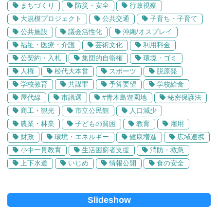
まちづくり
防災・安全
行政視察
大規模プロジェクト
公共交通
子育ち・子育て
公共施設
議会活性化
沖縄/オスプレイ
福祉・医療・介護
芸術文化
利用料金
公契約・入札
集団的自衛権
環境・ゴミ
人権
松代大本営
スポーツ
脱原発
学校教育
共謀罪
予算要望
学校給食
屋代線
市議選
#青木島遊園地
秘密保護法
商工・観光
市立公民館
人口減少
農業・林業
子どもの貧困
教育
雇用
財政
環境・エネルギー
健康増進
広域連携
小中一貫教育
生活困窮者支援
消防・救急
上下水道
いじめ
情報公開
食の安全
Slideshow