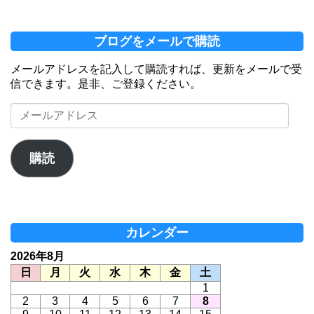
ブログをメールで購読
メールアドレスを記入して購読すれば、更新をメールで受
信できます。是非、ご登録ください。
メ
ー
ル
ア
購読
ド
レ
ス
カレンダー
2026年8月
日
月
火
水
木
金
土
1
2
3
4
5
6
7
8