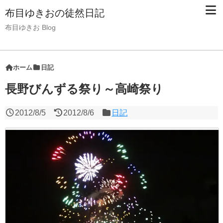
布目ゆきおの徒然日記
布目ゆきお Blog
ホーム
日記
長野びんずる祭り～高崎祭り
2012/8/5
2012/8/6
日記