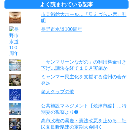
よく読まれている記事
市芸術館大ホール…「見えづらい席」判
明
長野市水道100周年
「サンマリーンながの」の利用料金引き
下げ…議決を経て１０月実施か
ミャンマー民主化を支援する信州の会が
発足
老人クラブの歌
公共施設マネジメント【焼津市編】…特
別委の視察より➋
高市政権の暴走・憲法改悪を止める…社
民党長野県連の定期大会開く