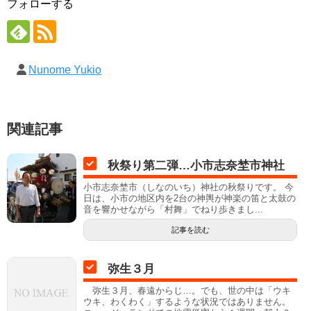
フォローする
Nunome Yukio
関連記事
秋祭り第二弾…小市志奈埜市神社
小市志奈埜市（しなのいち）神社の秋祭りです。 今
日は、小市の地区内を2台の神輿が神楽の笛と太鼓の
音を響かせながら「村舞」でねり歩きまし...
記事を読む
弥生３月
弥生３月、春遠からじ…。でも、世の中は「ウキ
ウキ、わくわく」するような状況ではありません。