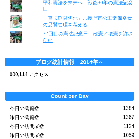
平和憲法を未来へ…戦後80年の憲法記念
日
「賞味期限切れ」…長野市の非常備蓄食
の品質管理を考える
77回目の憲法記念日…改憲／壊憲を許さ
ない
ブログ統計情報 2014年～
880,114 アクセス
Count per Day
1384
今日の閲覧数:
1367
昨日の閲覧数:
1124
今日の訪問者数:
1059
昨日の訪問者数: