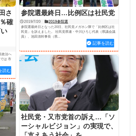
田さ
参院選最終日…比例区は社民党
2％確
2019/7/20
2019参院選
参院選最終日となった20日、社民党メガホン隊で「比例区は社
ざい
民党」を訴えました。 社民党県連・中川ひろじ代表（県議会議
員）、池田清幹事長（県...
記事を読む
倍政治へ
では 市
を読む
社民党・又市党首の訴え…「ソ
ーシャルビジョン」の実現で、
「支えあう社会」を。