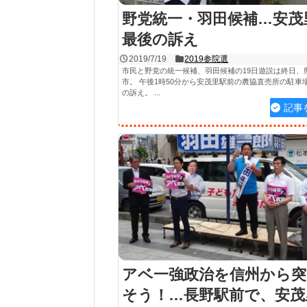
野党統一・羽田候補…安茂
最後の訴え
2019/7/19
2019参院選
市民と野党の統一候補、羽田候補の19日遊説は終日、
市。 午後1時50分から安茂里駅前の農協直売所の駐車
の訴え。 ...
記事
アベ一強政治を信州から突
そう！…長野駅前で、安茂