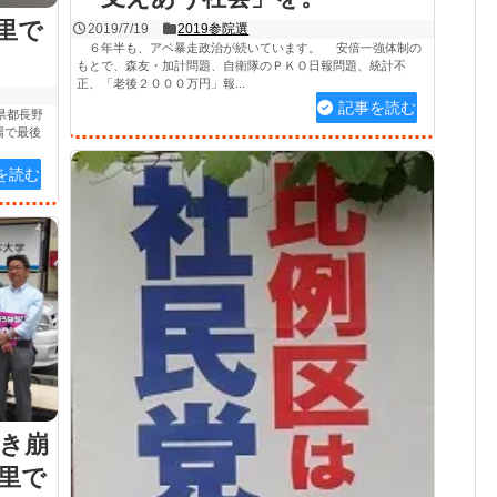
里で
2019/7/19
2019参院選
６年半も、アベ暴走政治が続いています。 安倍一強体制の
もとで、森友・加計問題、自衛隊のＰＫＯ日報問題、統計不
正、「老後２０００万円」報...
記事を読む
県都長野
場で最後
を読む
き崩
里で