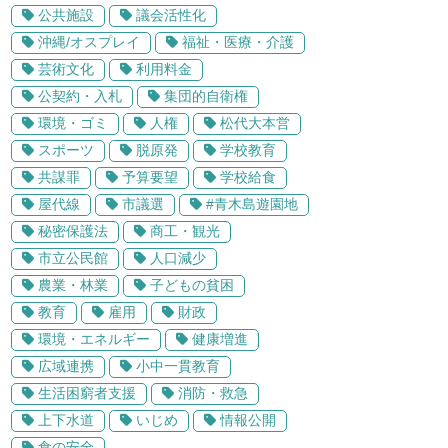
公共施設
議会活性化
沖縄/オスプレイ
福祉・医療・介護
芸術文化
利用料金
公契約・入札
集団的自衛権
環境・ゴミ
人権
松代大本営
スポーツ
脱原発
学校教育
共謀罪
予算要望
学校給食
屋代線
市議選
#青木島遊園地
秘密保護法
商工・観光
市立公民館
人口減少
農業・林業
子どもの貧困
教育
雇用
財政
環境・エネルギー
健康増進
広域連携
小中一貫教育
生活困窮者支援
消防・救急
上下水道
いじめ
情報公開
食の安全