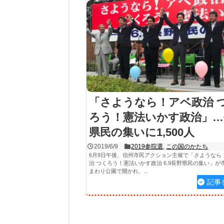
「さようなら！アベ政治 
ろう！憲法いかす政治」…
県民の集いに1,500人
2019/6/9
2019参院選
,
この国のかたち
6月9日午後、信州市民アクション主催で「さようなら
治 つくろう！憲法いかす政治 6.9長野県民の集い」が
まわり公園で開かれ、...
記事