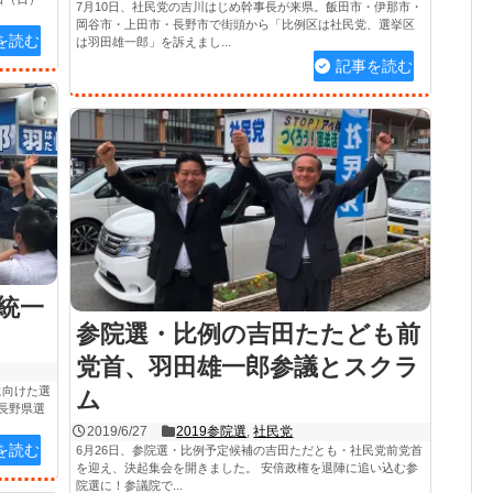
7月10日、社民党の吉川はじめ幹事長が来県。飯田市・伊那市・
岡谷市・上田市・長野市で街頭から「比例区は社民党、選挙区
を読む
は羽田雄一郎」を訴えまし...
記事を読む
統一
参院選・比例の吉田たたども前
党首、羽田雄一郎参議とスクラ
に向けた選
ム
長野県選
2019/6/27
2019参院選
,
社民党
を読む
6月26日、参院選・比例予定候補の吉田ただとも・社民党前党首
を迎え、決起集会を開きました。 安倍政権を退陣に追い込む参
院選に！参議院で...