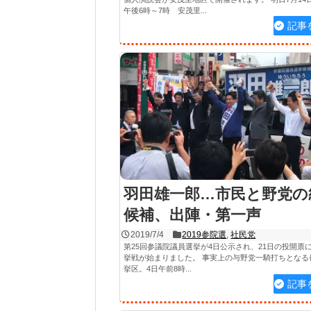
午後6時～7時 安茂里...
記事
羽田雄一郎…市民と野党の
候補、出陣・第一声
2019/7/4
2019参院選
,
社民党
第25回参議院議員選挙が4日公示され、21日の投開票
挙戦が始まりました。 事実上の与野党一騎打ちとなる
挙区。4日午前8時...
記事