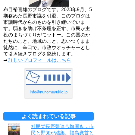
布目裕喜雄のブログです。2023年9月、5
期務めた長野市議を引退。このブログは
市議時代からのものを引き継いでいま
す。弱きを助け不条理を正す、市民が主
役のまちづくりがモットー。この国のか
たちのこと、地域のこと、思いつくまま
徒然に、辛口で。市政ウオッチャーとし
て引き続きブログを継続します。
➡
詳しいプロフィールはこちら
info@nunomeyukio.jp
よく読まれている記事
社民党長野県連合旗開き…市
民と野党が結集。福島党首と