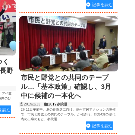
記事を読む
つく
長野
市民と野党との共同のテーブ
ル…「基本政策」確認し、3月
！アベ政
中に候補の一本化へ
市内のひ
2019/2/13
2019参院選
を読む
2月11日午前中、夏の参院選に向け、信州市民アクションの主催
で「市民と野党との共同のテーブル」が催され、野党4党の県代
表の出席のもと、参院選...
記事を読む