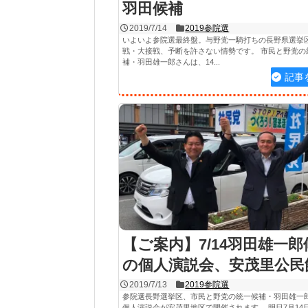
羽田候補
2019/7/14
2019参院選
いよいよ参院選最終盤。与野党一騎打ちの長野県選挙
戦・大接戦、予断を許さない情勢です。 市民と野党の
補・羽田雄一郎さんは、14...
記事
【ご案内】7/14羽田雄一郎
の個人演説会、安茂里公民
2019/7/13
2019参院選
参院選長野選挙区、市民と野党の統一候補・羽田雄一
個人演説会が安茂里地区で開催されます。 明日7月14