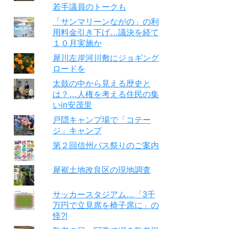
若手議員のトークも
「サンマリーンながの」の利
用料金引き下げ…議決を経て
１０月実施か
犀川左岸河川敷にジョギング
ロードを
太鼓の中から見える歴史と
は？…人権を考える住民の集
いin安茂里
戸隠キャンプ場で「コテー
ジ」キャンプ
第２回信州バス祭りのご案内
犀裾土地改良区の現地調査
サッカースタジアム…「3千
万円で立見席を椅子席に」の
怪?!