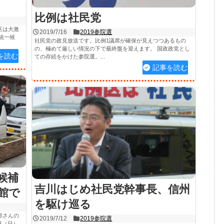
比例は社民党
区は大激
2019/7/16
2019参院選
統一候
社民党の政見放送です。比例1議席が確保が見えつつあるもの
の、極めて厳しい情況の下で最終盤を迎えます。 国政政党とし
を読む
ての存続をかけた参院選。...
記事を読む
候補
吉川はじめ社民党幹事長、信州
館で
を駆け巡る
郎さんの
2019/7/12
2019参院選
日（日）