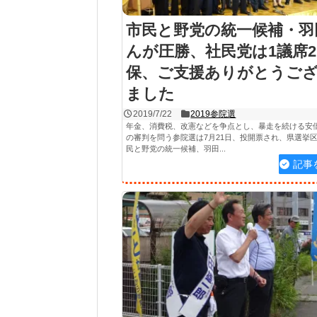
市民と野党の統一候補・羽
んが圧勝、社民党は1議席
保、ご支援ありがとうご
ました
2019/7/22
2019参院選
年金、消費税、改憲などを争点とし、暴走を続ける安
の審判を問う参院選は7月21日、投開票され、県選挙区
民と野党の統一候補、羽田...
記事