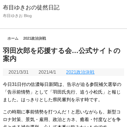
布目ゆきおの徒然日記
布目ゆきお Blog
ホーム
2021政治決戦
羽田次郎を応援する会…公式サイトの
案内
2021/3/31
2021/4/1
2021政治決戦
今日31日付の信濃毎日新聞は、告示が迫る参院補欠選挙の
「告示前情勢」として「羽田氏先行、追う小松氏」と報じ
ました。はっきりとした県民審判を示す時です。
この時期に事前情勢を打つんだ！と思いながらも、新型コ
ロナ対策、景気・雇用、政治とカネ、癒着・忖度などを争