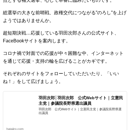
点とする補欠選挙、心して本番に臨みたいものです。
総選挙の大きな前哨戦、政権交代につながる”のろし”を上げ
ようではありませんか。
超短期決戦…応援している羽田次郎さんの公式サイト、
FaceBookサイトを案内します。
コロナ禍で対面での応援が中々困難な中、インターネット
を通じて応援・支持の輪を広げることがカギです。
それぞれのサイトをフォローしていただいたり、「いい
ね！」をして広げましょう。
羽田次郎│羽田次郎 公式Webサイト｜立憲民
主党｜参議院長野県選出議員
羽田次郎 公式Webサイト｜立憲民主党｜参議院長野県選
出議員
hatajiro.com