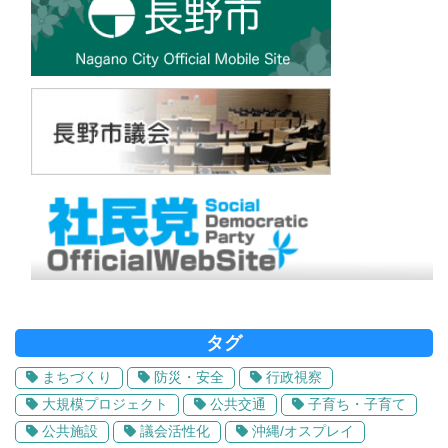
タグ
まちづくり
防災・安全
行政視察
大規模プロジェクト
公共交通
子育ち・子育て
公共施設
議会活性化
沖縄/オスプレイ