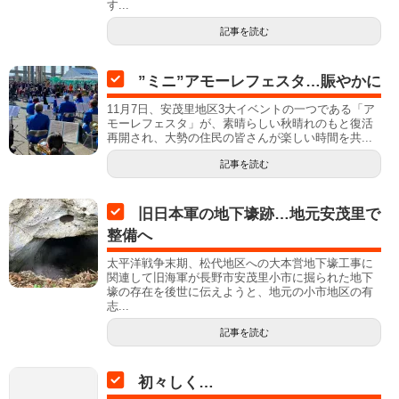
す...
記事を読む
”ミニ”アモーレフェスタ…賑やかに
11月7日、安茂里地区3大イベントの一つである「ア
モーレフェスタ」が、素晴らしい秋晴れのもと復活
再開され、大勢の住民の皆さんが楽しい時間を共...
記事を読む
旧日本軍の地下壕跡…地元安茂里で
整備へ
太平洋戦争末期、松代地区への大本営地下壕工事に
関連して旧海軍が長野市安茂里小市に掘られた地下
壕の存在を後世に伝えようと、地元の小市地区の有
志...
記事を読む
初々しく…