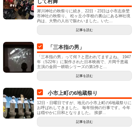
して村舞
犀川神社の秋祭りに続き、22日・23日は小市志奈埜
市神社の秋祭り。 松ヶ丘小学校の裏山にある神社境
内は、大勢の人出で賑わいました。いた...
記事を読む
「三本指の男」
「三本指の男」って何？と思われてますよね。 1947
年（S22年）に製作された日本映画で、片岡千恵蔵
主演の金田一耕助シリーズの第1作と...
記事を読む
小市上町の6地蔵祭り
12日・日曜日ですが、地元の小市上町の6地蔵祭りに
お呼ばれしてきました。 毎年恒例の行事です。今年
は穏やかに日和となりました。 挨拶...
記事を読む