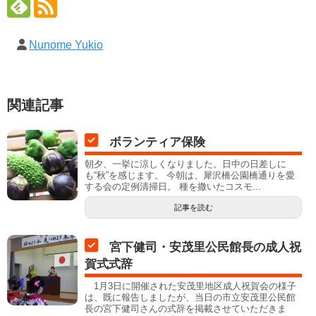
Nunome Yukio
関連記事
ボランティア保険
朝夕、一挙に涼しくなりました。日中の日差しに
も“秋”を感じます。 今朝は、犀沢橋公園橋通りを愛
する会の定例清掃日。 種を撒いたコスモ...
記事を読む
宮下健司・安茂里公民館長の成人祝
賀式式辞
1月3日に開催された安茂里地区成人祝賀会の様子
は、既に報告しましたが、当日の市立安茂里公民館
長の宮下健司さんの式辞を掲載させていただきま