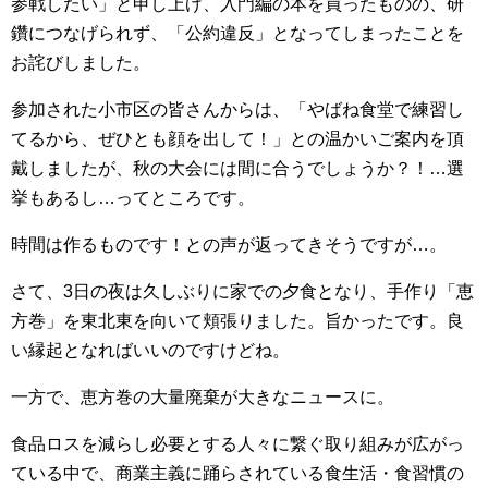
参戦したい」と申し上げ、入門編の本を買ったものの、研
鑽につなげられず、「公約違反」となってしまったことを
お詫びしました。
参加された小市区の皆さんからは、「やばね食堂で練習し
てるから、ぜひとも顔を出して！」との温かいご案内を頂
戴しましたが、秋の大会には間に合うでしょうか？！…選
挙もあるし…ってところです。
時間は作るものです！との声が返ってきそうですが…。
さて、3日の夜は久しぶりに家での夕食となり、手作り「恵
方巻」を東北東を向いて頬張りました。旨かったです。良
い縁起となればいいのですけどね。
一方で、恵方巻の大量廃棄が大きなニュースに。
食品ロスを減らし必要とする人々に繋ぐ取り組みが広がっ
ている中で、商業主義に踊らされている食生活・食習慣の