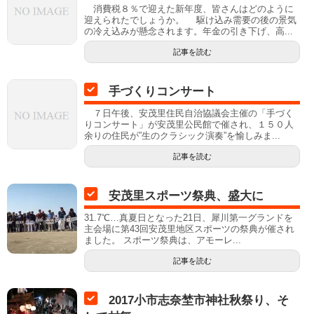
消費税８％で迎えた新年度、皆さんはどのように
迎えられたでしょうか。 駆け込み需要の後の景気
の冷え込みが懸念されます。年金の引き下げ、高...
記事を読む
手づくりコンサート
７日午後、安茂里住民自治協議会主催の「手づく
りコンサート」が安茂里公民館で催され、１５０人
余りの住民が”生のクラシック演奏”を愉しみま...
記事を読む
安茂里スポーツ祭典、盛大に
31.7℃…真夏日となった21日、犀川第一グランドを
主会場に第43回安茂里地区スポーツの祭典が催され
ました。 スポーツ祭典は、アモーレ...
記事を読む
2017小市志奈埜市神社秋祭り、そ