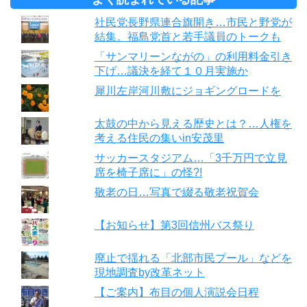
社民党長野県連合旗開き…市民と野党が
結集。福島党首と若手議員のトークも
「サンマリーンながの」の利用料金引き
下げ…議決を経て１０月実施か
犀川左岸河川敷にジョギングロードを
太鼓の中から見える歴史とは？…人権を
考える住民の集いin安茂里
サッカースタジアム…「3千万円で立見
席を椅子席に」の怪?!
敬老の日…写真で綴る敬老祝賀会
【お知らせ】第3回信州バス祭り
廃止で揺れる「北部市民プール」などを
現地調査by改革ネット
【ご案内】布目の個人演説会日程