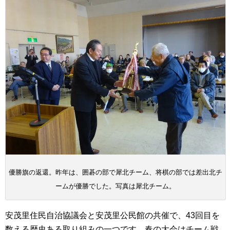
優勝旗の返還。昨年は、囲碁の部で犀北チーム、将棋の部では差出北チ
ームが優勝でした。写真は犀北チーム。
安茂里住民自治協議会と安茂里公民館の共催で、43回目を
数える歴史ある取り組みの一つです。春の大会はチーム戦