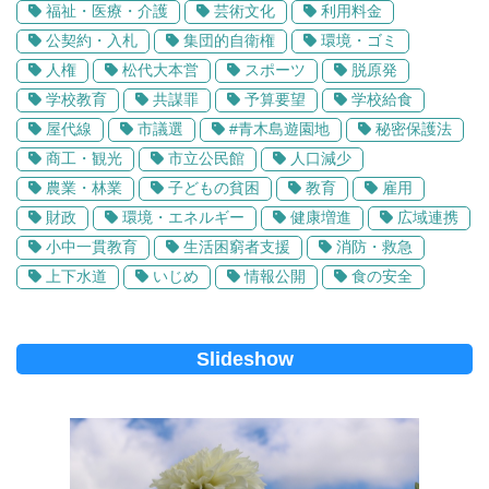
福祉・医療・介護
芸術文化
利用料金
公契約・入札
集団的自衛権
環境・ゴミ
人権
松代大本営
スポーツ
脱原発
学校教育
共謀罪
予算要望
学校給食
屋代線
市議選
#青木島遊園地
秘密保護法
商工・観光
市立公民館
人口減少
農業・林業
子どもの貧困
教育
雇用
財政
環境・エネルギー
健康増進
広域連携
小中一貫教育
生活困窮者支援
消防・救急
上下水道
いじめ
情報公開
食の安全
Slideshow