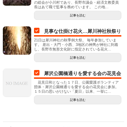
の総会が小川村であり、長野市議会・経済文教委員
長はあて職で監事を務めています。 この地...
記事を読む
見事な仕掛け花火…犀川神社秋祭り
21日は犀川神社の秋季例大祭。 毎年参加していま
す。 差出・大門・小西、3地区の神輿が神社に到着
し、長野市無形文化財に指定されている花火...
記事を読む
犀沢公園橋通りを愛する会の花見会
花見日和となった１７日、公園愛護ボランティア
団体・犀沢公園橋通りを愛する会の花見会に参加。
１５日の思いがけない「夏日」以来、一挙に...
記事を読む