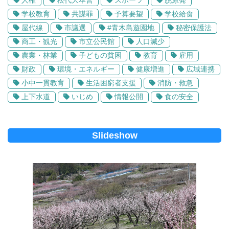
人権
松代大本営
スポーツ
脱原発
学校教育
共謀罪
予算要望
学校給食
屋代線
市議選
#青木島遊園地
秘密保護法
商工・観光
市立公民館
人口減少
農業・林業
子どもの貧困
教育
雇用
財政
環境・エネルギー
健康増進
広域連携
小中一貫教育
生活困窮者支援
消防・救急
上下水道
いじめ
情報公開
食の安全
Slideshow