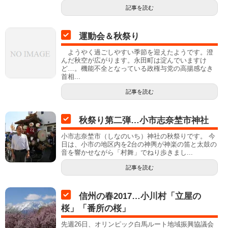
記事を読む
運動会＆秋祭り
ようやく過ごしやすい季節を迎えたようです。澄
んだ秋空が広がります。永田町は淀んでいますけ
ど…。機能不全となっている政権与党の高揚感なき
首相...
記事を読む
秋祭り第二弾…小市志奈埜市神社
小市志奈埜市（しなのいち）神社の秋祭りです。 今
日は、小市の地区内を2台の神輿が神楽の笛と太鼓の
音を響かせながら「村舞」でねり歩きまし...
記事を読む
信州の春2017…小川村「立屋の
桜」「番所の桜」
先週26日、オリンピック白馬ルート地域振興協議会