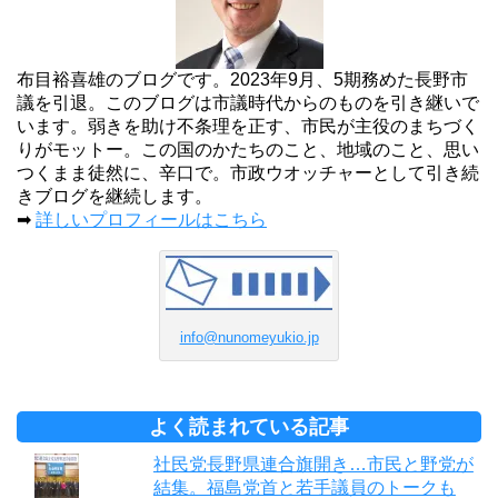
布目裕喜雄のブログです。2023年9月、5期務めた長野市
議を引退。このブログは市議時代からのものを引き継いで
います。弱きを助け不条理を正す、市民が主役のまちづく
りがモットー。この国のかたちのこと、地域のこと、思い
つくまま徒然に、辛口で。市政ウオッチャーとして引き続
きブログを継続します。
➡
詳しいプロフィールはこちら
info@nunomeyukio.jp
よく読まれている記事
社民党長野県連合旗開き…市民と野党が
結集。福島党首と若手議員のトークも