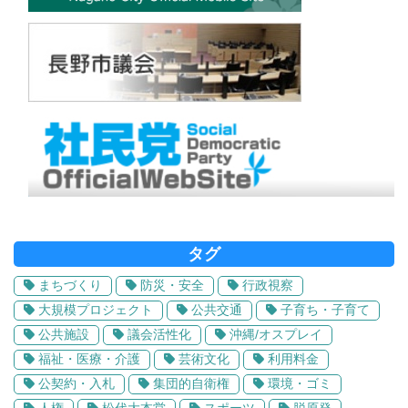
タグ
まちづくり
防災・安全
行政視察
大規模プロジェクト
公共交通
子育ち・子育て
公共施設
議会活性化
沖縄/オスプレイ
福祉・医療・介護
芸術文化
利用料金
公契約・入札
集団的自衛権
環境・ゴミ