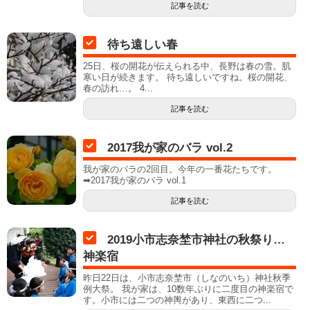
記事を読む
待ち遠しい春
25日、桜の開花が伝えられる中、長野は春の雪。肌
寒い日が続きます。 待ち遠しいですね。桜の開花、
春の訪れ…。 4...
記事を読む
2017我が家のバラ vol.2
我が家のバラの2回目。今年の一番花たちです。
➡2017我が家のバラ vol.1
記事を読む
2019小市志奈埜市神社の秋祭り…
神楽宿
昨日22日は、小市志奈埜市（しなのいち）神社秋季
例大祭。 我が家は、10数年ぶりに二度目の神楽宿で
す。小市には二つの神輿があり、東西に二つ...