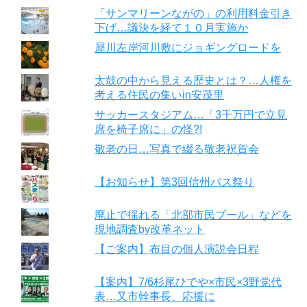
「サンマリーンながの」の利用料金引き
下げ…議決を経て１０月実施か
犀川左岸河川敷にジョギングロードを
太鼓の中から見える歴史とは？…人権を
考える住民の集いin安茂里
サッカースタジアム…「3千万円で立見
席を椅子席に」の怪?!
敬老の日…写真で綴る敬老祝賀会
【お知らせ】第3回信州バス祭り
廃止で揺れる「北部市民プール」などを
現地調査by改革ネット
【ご案内】布目の個人演説会日程
【案内】7/6杉尾ひでや×市民×3野党代
表…又市幹事長、応援に