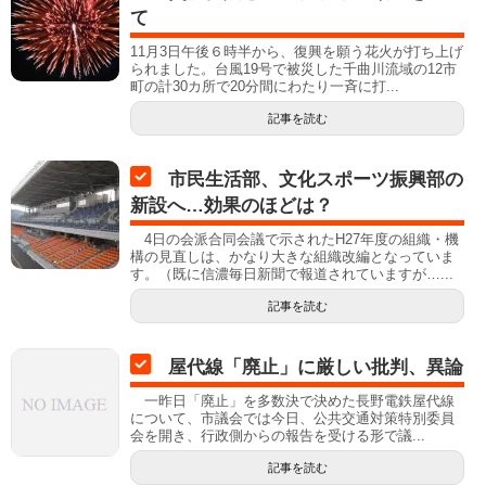
て
11月3日午後６時半から、復興を願う花火が打ち上げ
られました。台風19号で被災した千曲川流域の12市
町の計30カ所で20分間にわたり一斉に打...
記事を読む
市民生活部、文化スポーツ振興部の
新設へ…効果のほどは？
4日の会派合同会議で示されたH27年度の組織・機
構の見直しは、かなり大きな組織改編となっていま
す。（既に信濃毎日新聞で報道されていますが…...
記事を読む
屋代線「廃止」に厳しい批判、異論
一昨日「廃止」を多数決で決めた長野電鉄屋代線
について、市議会では今日、公共交通対策特別委員
会を開き、行政側からの報告を受ける形で議...
記事を読む