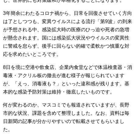
し、世界的にも対策緩和が本格化することになります。
3年簡余にわたるコロナ禍から、日常を回復させていく方向
は了としつつも、変異ウイルスによる流行「第9波」の到来
が予想される中、感染拡大時の医療のひっ迫や死者の急増
が懸念されます。国には感染拡大状況やウイルスの変異性
に警戒を怠らず、後手に回らない的確で柔軟かつ慎重な対
応を求めたいところです。
8日を境に空港や飲食店、企業内食堂などで体温検査器・消
毒液・アクリル板の撤去が進む様子が報じられています
が、「えっ、消毒液も？」といった違和感が残ります。基
本的な感染予防対策は維持・徹底したいものです。
何が変わるのか、マスコミでも報道されていますが、長野
市的な状況、課題を含めて整理しました。なお、資料は毎
日新聞の記事が分かりやすいので転載させてもらいまし
た。