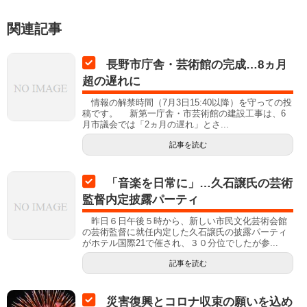
関連記事
長野市庁舎・芸術館の完成…8ヵ月
超の遅れに
情報の解禁時間（7月3日15:40以降）を守っての投
稿です。 新第一庁舎・市芸術館の建設工事は、6
月市議会では「2ヵ月の遅れ」とさ...
記事を読む
「音楽を日常に」…久石譲氏の芸術
監督内定披露パーティ
昨日６日午後５時から、新しい市民文化芸術会館
の芸術監督に就任内定した久石譲氏の披露パーティ
がホテル国際21で催され、３０分位でしたが参...
記事を読む
災害復興とコロナ収束の願いを込め