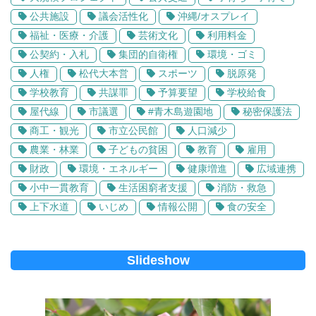
公共施設
議会活性化
沖縄/オスプレイ
福祉・医療・介護
芸術文化
利用料金
公契約・入札
集団的自衛権
環境・ゴミ
人権
松代大本営
スポーツ
脱原発
学校教育
共謀罪
予算要望
学校給食
屋代線
市議選
#青木島遊園地
秘密保護法
商工・観光
市立公民館
人口減少
農業・林業
子どもの貧困
教育
雇用
財政
環境・エネルギー
健康増進
広域連携
小中一貫教育
生活困窮者支援
消防・救急
上下水道
いじめ
情報公開
食の安全
Slideshow