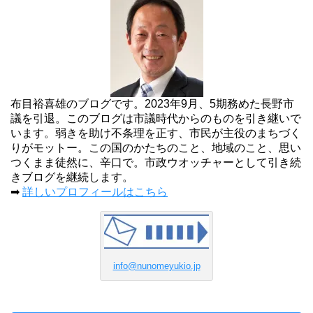
布目裕喜雄のブログです。2023年9月、5期務めた長野市
議を引退。このブログは市議時代からのものを引き継いで
います。弱きを助け不条理を正す、市民が主役のまちづく
りがモットー。この国のかたちのこと、地域のこと、思い
つくまま徒然に、辛口で。市政ウオッチャーとして引き続
きブログを継続します。
➡
詳しいプロフィールはこちら
info@nunomeyukio.jp