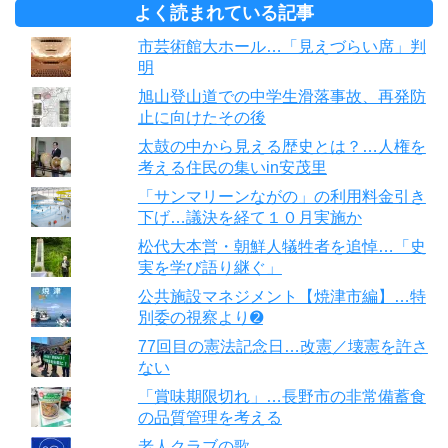
よく読まれている記事
市芸術館大ホール…「見えづらい席」判
明
旭山登山道での中学生滑落事故、再発防
止に向けたその後
太鼓の中から見える歴史とは？…人権を
考える住民の集いin安茂里
「サンマリーンながの」の利用料金引き
下げ…議決を経て１０月実施か
松代大本営・朝鮮人犠牲者を追悼…「史
実を学び語り継ぐ」
公共施設マネジメント【焼津市編】…特
別委の視察より➋
77回目の憲法記念日…改憲／壊憲を許さ
ない
「賞味期限切れ」…長野市の非常備蓄食
の品質管理を考える
老人クラブの歌