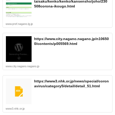
taisaku/kenko/kenko/kansensho/joho/230
508corona-ikougo.html
www.pref.nagano.lg.jp
https://www.city.nagano.nagano.jp/n10650
0/contents/p005569.html
www.city.nagano.nagano.jp
https://www3.nhk.or.jp/news/special/coron
avirus/category5/detail/detail_51.html
www3.nhk.or.jp