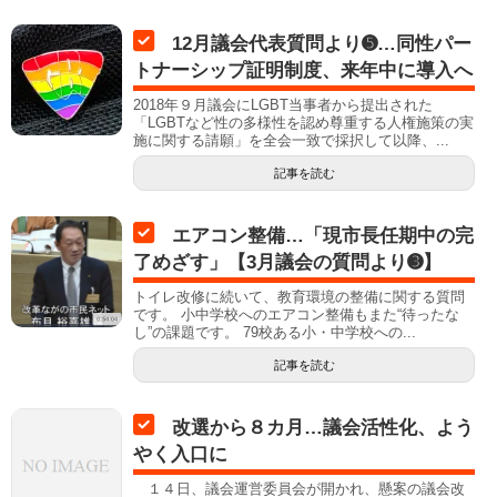
12月議会代表質問より➎…同性パー
トナーシップ証明制度、来年中に導入へ
2018年９月議会にLGBT当事者から提出された
「LGBTなど性の多様性を認め尊重する人権施策の実
施に関する請願」を全会一致で採択して以降、...
記事を読む
エアコン整備…「現市長任期中の完
了めざす」【3月議会の質問より➌】
トイレ改修に続いて、教育環境の整備に関する質問
です。 小中学校へのエアコン整備もまた“待ったな
し”の課題です。 79校ある小・中学校への...
記事を読む
改選から８カ月…議会活性化、よう
やく入口に
１４日、議会運営委員会が開かれ、懸案の議会改