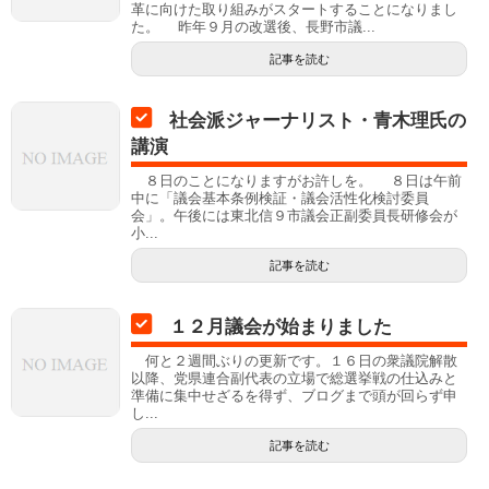
革に向けた取り組みがスタートすることになりまし
た。 昨年９月の改選後、長野市議...
記事を読む
社会派ジャーナリスト・青木理氏の
講演
８日のことになりますがお許しを。 ８日は午前
中に「議会基本条例検証・議会活性化検討委員
会」。午後には東北信９市議会正副委員長研修会が
小...
記事を読む
１２月議会が始まりました
何と２週間ぶりの更新です。１６日の衆議院解散
以降、党県連合副代表の立場で総選挙戦の仕込みと
準備に集中せざるを得ず、ブログまで頭が回らず申
し...
記事を読む