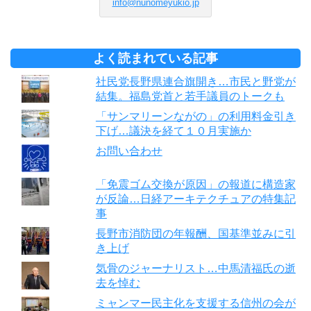
info@nunomeyukio.jp
よく読まれている記事
社民党長野県連合旗開き…市民と野党が
結集。福島党首と若手議員のトークも
「サンマリーンながの」の利用料金引き
下げ…議決を経て１０月実施か
お問い合わせ
「免震ゴム交換が原因」の報道に構造家
が反論…日経アーキテクチュアの特集記
事
長野市消防団の年報酬、国基準並みに引
き上げ
気骨のジャーナリスト…中馬清福氏の逝
去を悼む
ミャンマー民主化を支援する信州の会が