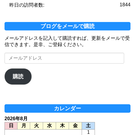
1844
昨日の訪問者数:
ブログをメールで購読
メールアドレスを記入して購読すれば、更新をメールで受
信できます。是非、ご登録ください。
メ
ー
ル
ア
購読
ド
レ
ス
カレンダー
2026年8月
日
月
火
水
木
金
土
1