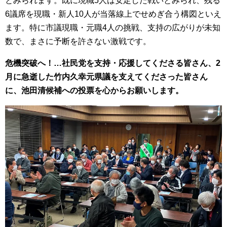
とみられます。既に現職5人は安定した戦いとみられ、残る
6議席を現職・新人10人が当落線上でせめぎ合う構図といえ
ます。特に市議現職・元職4人の挑戦、支持の広がりが未知
数で、まさに予断を許さない激戦です。
危機突破へ！…社民党を支持・応援してくださる皆さん、2
月に急逝した竹内久幸元県議を支えてくださった皆さん
に、池田清候補への投票を心からお願いします。