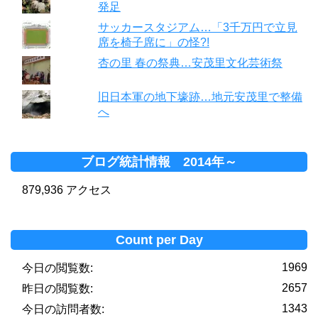
発足
サッカースタジアム…「3千万円で立見
席を椅子席に」の怪?!
杏の里 春の祭典…安茂里文化芸術祭
旧日本軍の地下壕跡…地元安茂里で整備
へ
ブログ統計情報 2014年～
879,936 アクセス
Count per Day
1969
今日の閲覧数:
2657
昨日の閲覧数:
1343
今日の訪問者数: