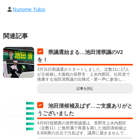
Nunome Yukio
関連記事
県議選始まる…池田清県議のV2
を！
3月31日県議選がスタートしました。定数11に17人
が立候補し大激戦の長野市・上水内郡区。社民党で
推薦する池田清県議の出陣式・第一声に参加し...
記事を読む
池田清候補及ばず…ご支援ありがと
うございました
4月9日投開票の長野県議選は、長野市上水内郡区
（定数11）に無所属で再選を期した池田清候補は
6,606票の次点で力及ばず、議席に届きませんで...