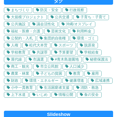
タグ
まちづくり
防災・安全
行政視察
大規模プロジェクト
公共交通
子育ち・子育て
公共施設
議会活性化
沖縄/オスプレイ
福祉・医療・介護
芸術文化
利用料金
公契約・入札
集団的自衛権
環境・ゴミ
人権
松代大本営
スポーツ
脱原発
学校教育
共謀罪
予算要望
学校給食
屋代線
市議選
#青木島遊園地
秘密保護法
商工・観光
市立公民館
人口減少
農業・林業
子どもの貧困
教育
雇用
財政
環境・エネルギー
健康増進
広域連携
小中一貫教育
生活困窮者支援
消防・救急
上下水道
いじめ
情報公開
食の安全
Slideshow