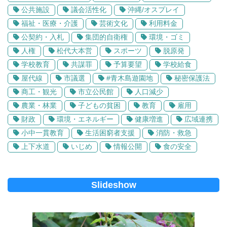
公共施設
議会活性化
沖縄/オスプレイ
福祉・医療・介護
芸術文化
利用料金
公契約・入札
集団的自衛権
環境・ゴミ
人権
松代大本営
スポーツ
脱原発
学校教育
共謀罪
予算要望
学校給食
屋代線
市議選
#青木島遊園地
秘密保護法
商工・観光
市立公民館
人口減少
農業・林業
子どもの貧困
教育
雇用
財政
環境・エネルギー
健康増進
広域連携
小中一貫教育
生活困窮者支援
消防・救急
上下水道
いじめ
情報公開
食の安全
Slideshow