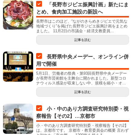
「長野市ジビエ振興計画」新たにま
とめ、食肉加工施設の新設へ
長野市はこのほど、“ながのきらめきジビエで元気な
地域づくり”を掲げた長野市ジビエ振興計画をまとめ
ました。 11月2日の市議会・経済文教委員...
記事を読む
長野県中央メーデー、オンライン併
用で開催
5月1日、労働者の祭典・第93回長野県中央メーデー
が長野市芸術館を主舞台に開かれました。新型コロ
ナウィルス感染が収束しない中、規模を縮小・オ...
記事を読む
小・中のあり方調査研究特別委・視
察報告【その2】…京都市
小・中のあり方調査研究特別委・視察報告【その2】
は、京都市です。 京都市・教育委員会の概要 言わず