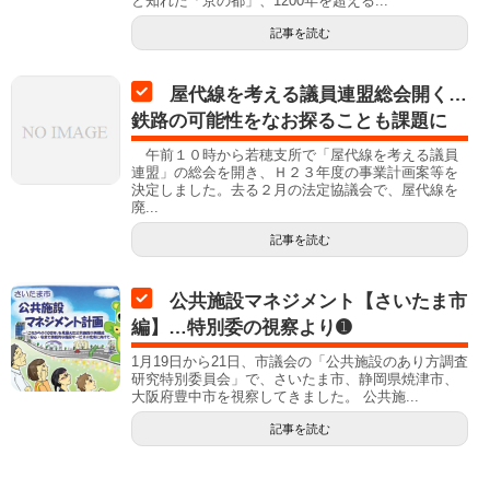
と知れた「京の都」、1200年を超える...
記事を読む
屋代線を考える議員連盟総会開く…
鉄路の可能性をなお探ることも課題に
午前１０時から若穂支所で「屋代線を考える議員
連盟」の総会を開き、Ｈ２３年度の事業計画案等を
決定しました。去る２月の法定協議会で、屋代線を
廃...
記事を読む
公共施設マネジメント【さいたま市
編】…特別委の視察より➊
1月19日から21日、市議会の「公共施設のあり方調査
研究特別委員会」で、さいたま市、静岡県焼津市、
大阪府豊中市を視察してきました。 公共施...
記事を読む