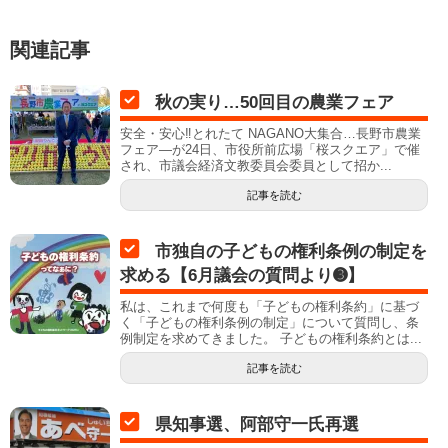
関連記事
秋の実り…50回目の農業フェア
安全・安心‼とれたて NAGANO大集合…長野市農業
フェア―が24日、市役所前広場「桜スクエア」で催
され、市議会経済文教委員会委員として招か...
記事を読む
市独自の子どもの権利条例の制定を
求める【6月議会の質問より➌】
私は、これまで何度も「子どもの権利条約」に基づ
く「子どもの権利条例の制定」について質問し、条
例制定を求めてきました。 子どもの権利条約とは...
記事を読む
県知事選、阿部守一氏再選