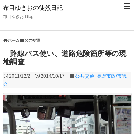
布目ゆきおの徒然日記
布目ゆきお Blog
ホーム
公共交通
路線バス使い、道路危険箇所等の現
地調査
2011/12/2
2014/10/17
公共交通
,
長野市政/市議
会