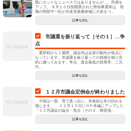
既にホットなニュースではありませんが…。所感を
アップ。 ８月１０日投開票された県知事選挙は、現
職の阿部守一氏が共産党推薦候補に大差をつ...
記事を読む
市議選を振り返って［その１］…争
点
選挙戦から１週間、議会内は会派の動向が焦点に
なっています。市議選を振り返っての雑感を独り言
的に綴ってみます。争点、過去最低の投票率、二元
代...
記事を読む
１２月市議会定例会が終わりました
今朝は一面、雪で真っ白に。本格的な冬の訪れを
感じます。 １２月１５日にＨＰ本編にアップした
『１２月議会の論点・焦点［その３…権堂地...
記事を読む