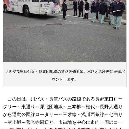
ＪＲ安茂里駅付近・犀北団地線の道路改修要望。水路との段差に結構バ
ウンドします。
この日は、川バス・長電バスの路線である長野東口ロー
タリー～東通り～犀北団地線～三本柳～松代～長野大通り
から運動公園線ロータリー～三才線～浅川西条線～七曲り
～雲上殿～善光寺周辺と、市街地を中心に市内一周のコー