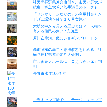
社民党長野県連合旗開き…市民と野党が
結集。福島党首と若手議員のトークも
「サンマリーンながの」の利用料金引き
下げ…議決を経て１０月実施か
太鼓の中から見える歴史とは？…人権を
考える住民の集いin安茂里
犀川左岸河川敷にジョギングロードを
高市政権の暴走・憲法改悪を止める…社
民党長野県連の定期大会開く
市芸術館大ホール…「見えづらい席」判
明
長野市水道100周年
戸隠キャンプ場で「コテージ」キャンプ