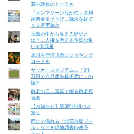
若手議員のトークも
「サンマリーンながの」の利
用料金引き下げ…議決を経て
１０月実施か
太鼓の中から見える歴史と
は？…人権を考える住民の集
いin安茂里
犀川左岸河川敷にジョギング
ロードを
サッカースタジアム…「3千
万円で立見席を椅子席に」の
怪?!
敬老の日…写真で綴る敬老祝
賀会
【お知らせ】第3回信州バス
祭り
廃止で揺れる「北部市民プー
ル」などを現地調査by改革
ネット