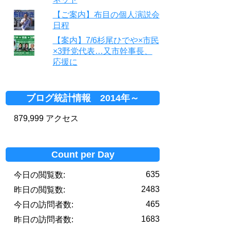
【ご案内】布目の個人演説会
日程
【案内】7/6杉尾ひでや×市民
×3野党代表…又市幹事長、
応援に
ブログ統計情報 2014年～
879,999 アクセス
Count per Day
635
今日の閲覧数:
2483
昨日の閲覧数:
465
今日の訪問者数:
1683
昨日の訪問者数: