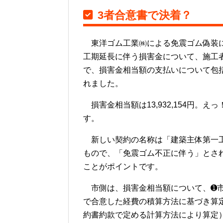
3者合意書で決着？
東洋ゴム工業㈱による免震ゴム偽装に
工期延長に伴う損害金について、施工者
で、損害金相当額の支払いについて包
れました。
損害金相当額は13,932,154円。
す。
新しい契約の名称は「建築主体第一工
もので、「免震ゴム不正に伴う」とさ
ことがポイントです。
市側は、損害金相当額について、➊市
で合意した経費の積算方法に基づき算
約書約款で定める計算方法により算定