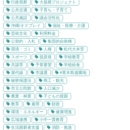
行政視察
大規模プロジェクト
公共交通
子育ち・子育て
公共施設
議会活性化
沖縄/オスプレイ
福祉・医療・介護
芸術文化
利用料金
公契約・入札
集団的自衛権
環境・ゴミ
人権
松代大本営
スポーツ
脱原発
学校教育
共謀罪
予算要望
学校給食
屋代線
市議選
#青木島遊園地
秘密保護法
商工・観光
市立公民館
人口減少
農業・林業
子どもの貧困
教育
雇用
財政
環境・エネルギー
健康増進
広域連携
小中一貫教育
生活困窮者支援
消防・救急