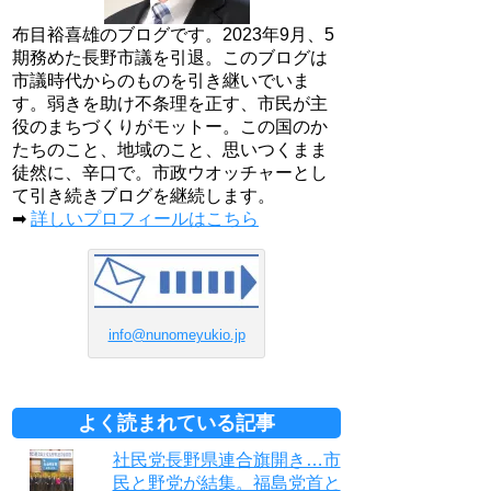
布目裕喜雄のブログです。2023年9月、5
期務めた長野市議を引退。このブログは
市議時代からのものを引き継いでいま
す。弱きを助け不条理を正す、市民が主
役のまちづくりがモットー。この国のか
たちのこと、地域のこと、思いつくまま
徒然に、辛口で。市政ウオッチャーとし
て引き続きブログを継続します。
➡
詳しいプロフィールはこちら
info@nunomeyukio.jp
よく読まれている記事
社民党長野県連合旗開き…市
民と野党が結集。福島党首と