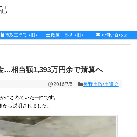
記
市政直行便（旧）
政策・目標（旧）
お問い合わせ
…相当額1,393万円余で清算へ
2016/7/5
長野市政/市議会
かにされていた一件です。
側から説明されました。