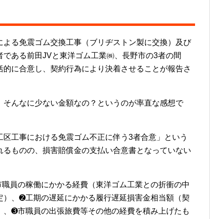
よる免震ゴム交換工事（ブリヂストン製に交換）及び
である前田JVと東洋ゴム工業㈱、長野市の3者の間
括的に合意し、契約行為により決着させることが報告さ
えっ！そんなに少ない金額なの？というのが率直な感想で
区工事における免震ゴム不正に伴う3者合意」という
れるものの、損害賠償金の支払い合意書となっていない
職員の稼働にかかる経費（東洋ゴム工業との折衝の中
定）、➋工期の遅延にかかる履行遅延損害金相当額（契
）、➌市職員の出張旅費等その他の経費を積み上げたも