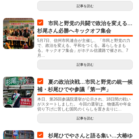
記事を読む
市民と野党の共闘で政治を変える…
杉尾さん必勝へキックオフ集会
5月7日、信州市民連合が主催し、「市民と野党の力
で、政治を変える。平和をつくる。暮らしをまも
る。キックオフ集会」がホテル信濃路で催され、7
月...
記事を読む
夏の政治決戦…市民と野党の統一候
補・杉尾ひでや参議「第一声」
本日、第26回参議院選挙が公示され、18日間の戦い
がスタートしました。 今回の選挙は、物価高や年金
切り下げに苦しむ国民のくらしを置き去りに...
記事を読む
杉尾ひでやさんと語る集い…大椿ゆ