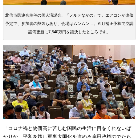
北信市民連合主催の個人演説会、「ノルテながの」で。エアコンが改修
予定で、参加者の熱気もあり、会場はムンムン…。６月補正予算で空調
設備更新に7,540万円を議決したところです。
「コロナ禍と物価高に苦しむ国民の生活に目をくれないば
かりか、平和を壊し軍事大国化を進める岸田政権のでたら