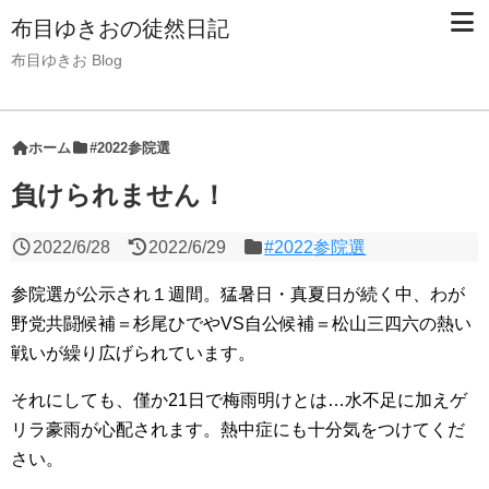
布目ゆきおの徒然日記
布目ゆきお Blog
ホーム
#2022参院選
負けられません！
2022/6/28
2022/6/29
#2022参院選
参院選が公示され１週間。猛暑日・真夏日が続く中、わが
野党共闘候補＝杉尾ひでやVS自公候補＝松山三四六の熱い
戦いが繰り広げられています。
それにしても、僅か21日で梅雨明けとは…水不足に加えゲ
リラ豪雨が心配されます。熱中症にも十分気をつけてくだ
さい。