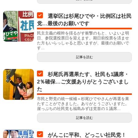
選挙区は杉尾ひでや・比例区は社民
党…最後のお願いです
民主主義の根幹を揺るがす衝撃のもと、いよいよ明
日、参院選投票日を迎えます。期日前投票を済ませ
た方もいらっしゃると思いますが、最後のお願いで
す...
記事を読む
杉尾氏再選果たす、社民も1議席・
2％確保…ご支援ありがとうございまし
た
市民と野党の統一候補＝杉尾ひでやさんが再選を果
たすことができました。ありがとうございますた。
崖っぷちの社民党も福島みずほ党首の１議席...
記事を読む
がんこに平和、どっこい社民党！