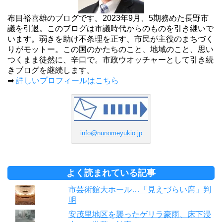
布目裕喜雄のブログです。2023年9月、5期務めた長野市
議を引退。このブログは市議時代からのものを引き継いで
います。弱きを助け不条理を正す、市民が主役のまちづく
りがモットー。この国のかたちのこと、地域のこと、思い
つくまま徒然に、辛口で。市政ウオッチャーとして引き続
きブログを継続します。
➡
詳しいプロフィールはこちら
info@nunomeyukio.jp
よく読まれている記事
市芸術館大ホール…「見えづらい席」判
明
安茂里地区を襲ったゲリラ豪雨、床下浸