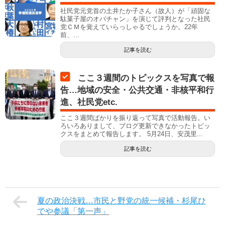
社民党元党首の土井たか子さん（故人）が「頑固な
駄菓子屋のオバチャン」を演じて評判となった社民
党ＣＭを覚えていらっしゃるでしょうか。22年
前、...
記事を読む
ここ３週間のトピックスを写真で報
告…地域の安全・公共交通・非核平和行
進、社民党etc.
ここ３週間ばかりを振り返って写真で活動報告。い
ろいろありまして、ブログ更新できなかったトピッ
クスをまとめて報告します。 5月24日、安茂里...
記事を読む
夏の政治決戦…市民と野党の統一候補・杉尾ひ
でや参議「第一声」