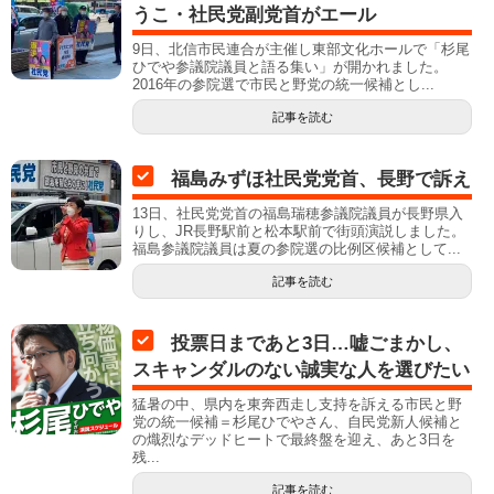
うこ・社民党副党首がエール
9日、北信市民連合が主催し東部文化ホールで「杉尾
ひでや参議院議員と語る集い」が開かれました。
2016年の参院選で市民と野党の統一候補とし...
記事を読む
福島みずほ社民党党首、長野で訴え
13日、社民党党首の福島瑞穂参議院議員が長野県入
りし、JR長野駅前と松本駅前で街頭演説しました。
福島参議院議員は夏の参院選の比例区候補として...
記事を読む
投票日まであと3日…嘘ごまかし、
スキャンダルのない誠実な人を選びたい
猛暑の中、県内を東奔西走し支持を訴える市民と野
党の統一候補＝杉尾ひでやさん、自民党新人候補と
の熾烈なデッドヒートで最終盤を迎え、あと3日を
残...
記事を読む