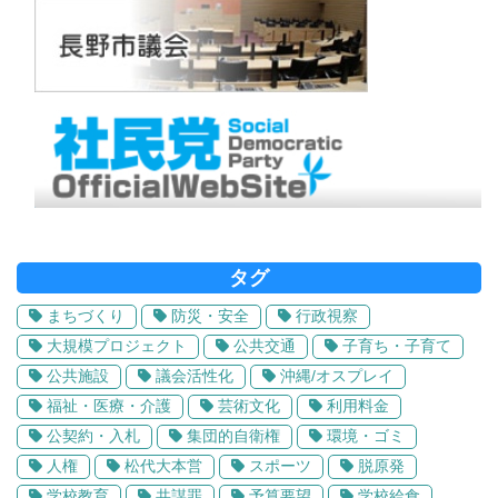
タグ
まちづくり
防災・安全
行政視察
大規模プロジェクト
公共交通
子育ち・子育て
公共施設
議会活性化
沖縄/オスプレイ
福祉・医療・介護
芸術文化
利用料金
公契約・入札
集団的自衛権
環境・ゴミ
人権
松代大本営
スポーツ
脱原発
学校教育
共謀罪
予算要望
学校給食