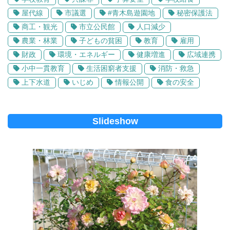
屋代線
市議選
#青木島遊園地
秘密保護法
商工・観光
市立公民館
人口減少
農業・林業
子どもの貧困
教育
雇用
財政
環境・エネルギー
健康増進
広域連携
小中一貫教育
生活困窮者支援
消防・救急
上下水道
いじめ
情報公開
食の安全
Slideshow