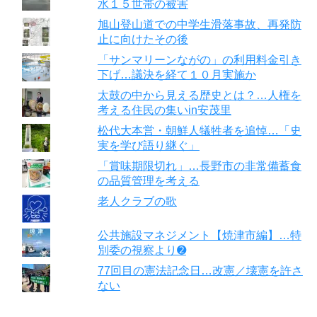
水１５世帯の被害
旭山登山道での中学生滑落事故、再発防
止に向けたその後
「サンマリーンながの」の利用料金引き
下げ…議決を経て１０月実施か
太鼓の中から見える歴史とは？…人権を
考える住民の集いin安茂里
松代大本営・朝鮮人犠牲者を追悼…「史
実を学び語り継ぐ」
「賞味期限切れ」…長野市の非常備蓄食
の品質管理を考える
老人クラブの歌
公共施設マネジメント【焼津市編】…特
別委の視察より➋
77回目の憲法記念日…改憲／壊憲を許さ
ない