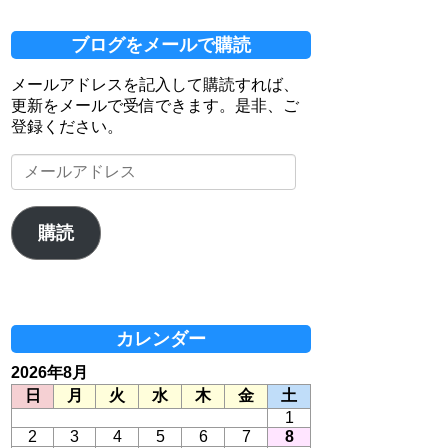
ブログをメールで購読
メールアドレスを記入して購読すれば、
更新をメールで受信できます。是非、ご
登録ください。
メ
ー
ル
ア
購読
ド
レ
ス
カレンダー
2026年8月
日
月
火
水
木
金
土
1
2
3
4
5
6
7
8