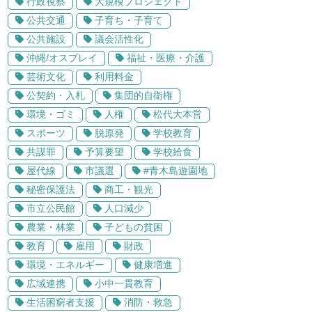
行政視察
大規模プロジェクト
公共交通
子育ち・子育て
公共施設
議会活性化
沖縄/オスプレイ
福祉・医療・介護
芸術文化
利用料金
公契約・入札
集団的自衛権
環境・ゴミ
人権
松代大本営
スポーツ
脱原発
学校教育
共謀罪
予算要望
学校給食
屋代線
市議選
#青木島遊園地
秘密保護法
商工・観光
市立公民館
人口減少
農業・林業
子どもの貧困
教育
雇用
財政
環境・エネルギー
健康増進
広域連携
小中一貫教育
生活困窮者支援
消防・救急