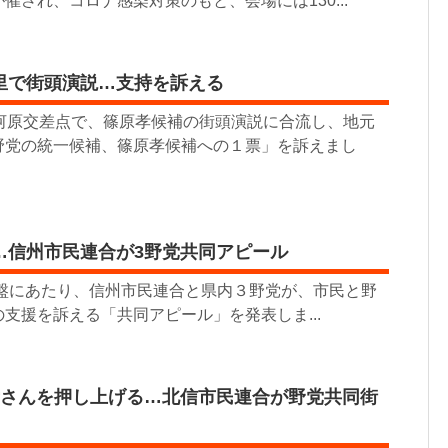
催され、コロナ感染対策のもと、会場には130...
里で街頭演説…支持を訴える
西河原交差点で、篠原孝候補の街頭演説に合流し、地元
野党の統一候補、篠原孝候補への１票」を訴えまし
…信州市民連合が3野党共同アピール
終盤にあたり、信州市民連合と県内３野党が、市民と野
支援を訴える「共同アピール」を発表しま...
孝さんを押し上げる…北信市民連合が野党共同街