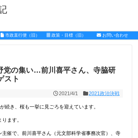
記
市政直行便（旧）
政策・目標（旧）
お問い合わせ
と野党の集い…前川喜平さん、寺脇研
ゲスト
2021/4/1
2021政治決戦
和が続き、桜も一挙に見ごろを迎えています。
まります。
ン主催で、前川喜平さん（元文部科学省事務次官）、寺