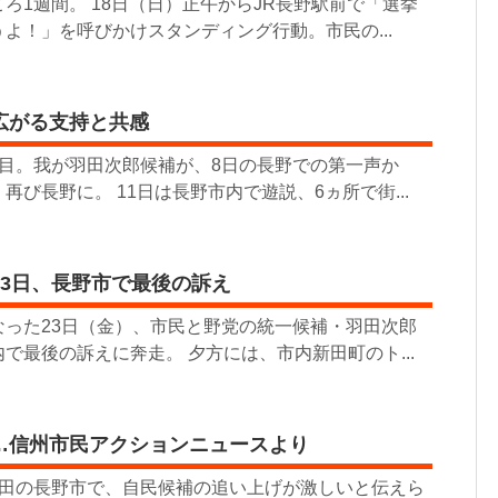
ろ1週間。 18日（日）正午からJR長野駅前で「選挙
よ！」を呼びかけスタンディング行動。市民の...
広がる支持と共感
日目。我が羽田次郎候補が、8日の長野での第一声か
び長野に。 11日は長野市内で遊説、6ヵ所で街...
23日、長野市で最後の訴え
なった23日（金）、市民と野党の統一候補・羽田次郎
で最後の訴えに奔走。 夕方には、市内新田町のト...
…信州市民アクションニュースより
票田の長野市で、自民候補の追い上げが激しいと伝えら