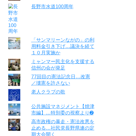
長野市水道100周年
「サンマリーンながの」の利
用料金引き下げ…議決を経て
１０月実施か
ミャンマー民主化を支援する
信州の会が発足
77回目の憲法記念日…改憲
／壊憲を許さない
老人クラブの歌
公共施設マネジメント【焼津
市編】…特別委の視察より➋
高市政権の暴走・憲法改悪を
止める…社民党長野県連の定
期大会開く