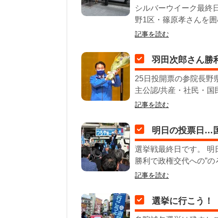
シルバーウイーク最終日
野1区・篠原孝さんを囲
記事を読む
羽田次郎さん勝
25日投開票の参院長
主公認/共産・社民・国
記事を読む
明日の投票日…
選挙戦最終日です。 明
勝利で政権交代への”の
記事を読む
選挙に行こう！