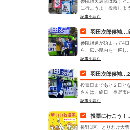
参院補欠選挙は残すとこ
に行こうよ！投票しよう
記事を読む
羽田次郎候補…
参院補選が始まって4
ら、広い県内を一巡し、再
記事を読む
羽田次郎候補…
投票日まであと２日と
さんは、終日、長野市内
記事を読む
投票に行こう！
長野1区、とりわけ大