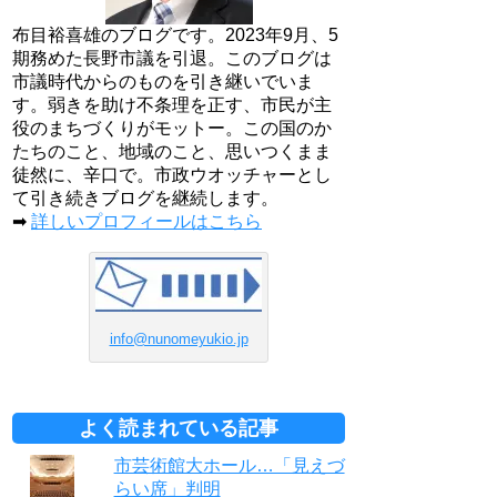
布目裕喜雄のブログです。2023年9月、5
期務めた長野市議を引退。このブログは
市議時代からのものを引き継いでいま
す。弱きを助け不条理を正す、市民が主
役のまちづくりがモットー。この国のか
たちのこと、地域のこと、思いつくまま
徒然に、辛口で。市政ウオッチャーとし
て引き続きブログを継続します。
➡
詳しいプロフィールはこちら
info@nunomeyukio.jp
よく読まれている記事
市芸術館大ホール…「見えづ
らい席」判明