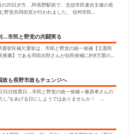
の20日夕方、JR長野駅前で、北信市民連合主催の長
む野党共同街宣が行われました。 信州市民...
利…市民と野党の共闘実る
野県選挙区補欠選挙は、市民と野党の統一候補【立憲民
民推薦】である羽田次郎さんが自民候補に約9万票の...
国政も長野市政もチェンジへ
日31日投票日…市民と野党の統一候補＝篠原孝さんの
ろし”をあげる日にしようではありませんか！ ...