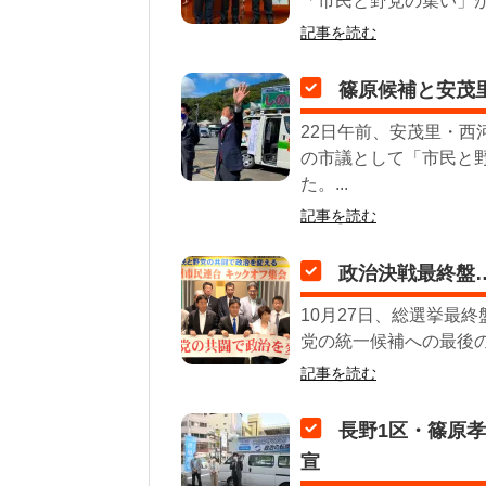
「市民と野党の集い」が
記事を読む
篠原候補と安茂
22日午前、安茂里・
の市議として「市民と
た。...
記事を読む
政治決戦最終盤
10月27日、総選挙最
党の統一候補への最後の
記事を読む
長野1区・篠原
宣