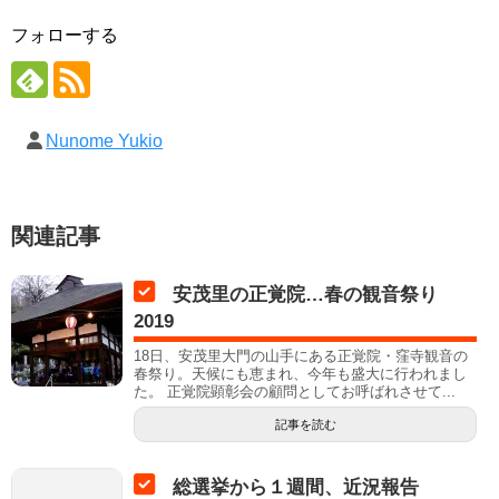
フォローする
Nunome Yukio
関連記事
安茂里の正覚院…春の観音祭り
2019
18日、安茂里大門の山手にある正覚院・窪寺観音の
春祭り。天候にも恵まれ、今年も盛大に行われまし
た。 正覚院顕彰会の顧問としてお呼ばれさせて...
記事を読む
総選挙から１週間、近況報告