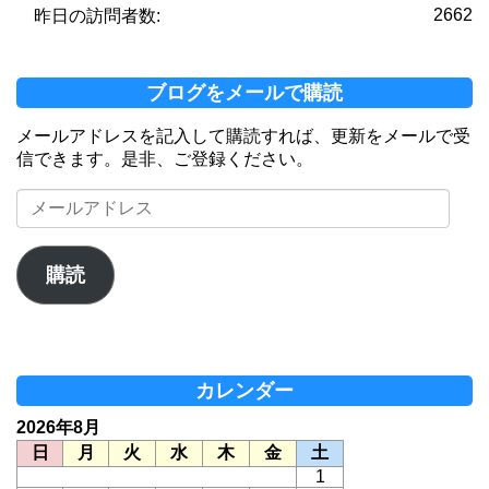
2662
昨日の訪問者数:
ブログをメールで購読
メールアドレスを記入して購読すれば、更新をメールで受
信できます。是非、ご登録ください。
メ
ー
ル
ア
購読
ド
レ
ス
カレンダー
2026年8月
日
月
火
水
木
金
土
1