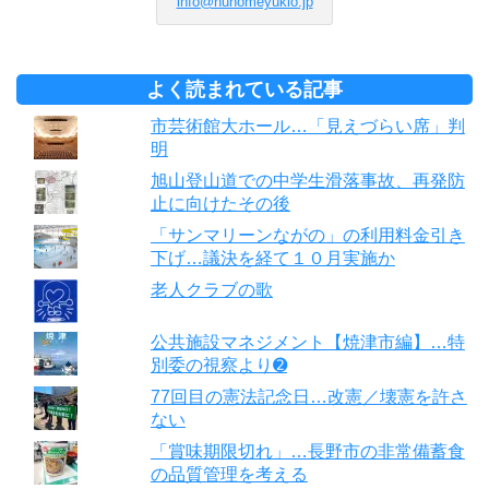
info@nunomeyukio.jp
よく読まれている記事
市芸術館大ホール…「見えづらい席」判
明
旭山登山道での中学生滑落事故、再発防
止に向けたその後
「サンマリーンながの」の利用料金引き
下げ…議決を経て１０月実施か
老人クラブの歌
公共施設マネジメント【焼津市編】…特
別委の視察より➋
77回目の憲法記念日…改憲／壊憲を許さ
ない
「賞味期限切れ」…長野市の非常備蓄食
の品質管理を考える