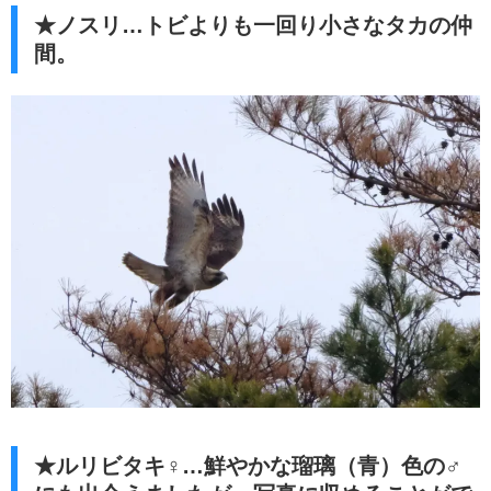
★ノスリ…トビよりも一回り小さなタカの仲
間。
★ルリビタキ♀…鮮やかな瑠璃（青）色の♂