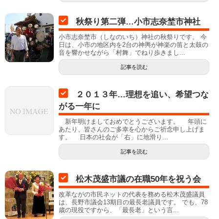
秋祭り第二弾…小市志奈埜市神社
小市志奈埜市（しなのいち）神社の秋祭りです。 今
日は、小市の地区内を2台の神輿が神楽の笛と太鼓の
音を響かせながら「村舞」でねり歩きまし...
記事を読む
２０１３年…理想を追い、希望つな
がる一年に
新年明けましておめでとうございます。 年頭に
あたり、皆さんのご多幸を心からご祈念申し上げま
す。 日本の社会が「右」に地滑り...
記事を読む
松木茂盛市議の在職50年を祝う会
改革ながの市民ネットの代表を務める松木茂盛議員
は、長野市議会13期目の最長老議員です。 でも、78
歳の現役ですから、「最長老」という言...