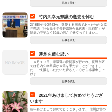
記事を読む
竹内久幸元県議の逝去を悼む
2月6日午後0時53分、敬愛する同志であった竹内久幸
元県議（社会民主党長野県連合元代表・現顧問）が
闘病の甲斐なく69歳の若さで旅立ってしまい...
記事を読む
薄氷を踏む思い
４月１０日、県議選の投開票が行われ、長野市区
では竹内久幸県議が４選を果たすことができまし
た。ご支援をいただいた皆さんに心から感謝申し上
げま...
記事を読む
2021年あけましておめでとうござ
います
新年あけましておめでとうございます。 信州は雪の