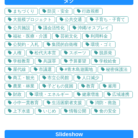
タグ
まちづくり
防災・安全
行政視察
大規模プロジェクト
公共交通
子育ち・子育て
公共施設
議会活性化
沖縄/オスプレイ
福祉・医療・介護
芸術文化
利用料金
公契約・入札
集団的自衛権
環境・ゴミ
人権
松代大本営
スポーツ
脱原発
学校教育
共謀罪
予算要望
学校給食
屋代線
市議選
#青木島遊園地
秘密保護法
商工・観光
市立公民館
人口減少
農業・林業
子どもの貧困
教育
雇用
財政
環境・エネルギー
健康増進
広域連携
小中一貫教育
生活困窮者支援
消防・救急
上下水道
いじめ
情報公開
食の安全
Slideshow