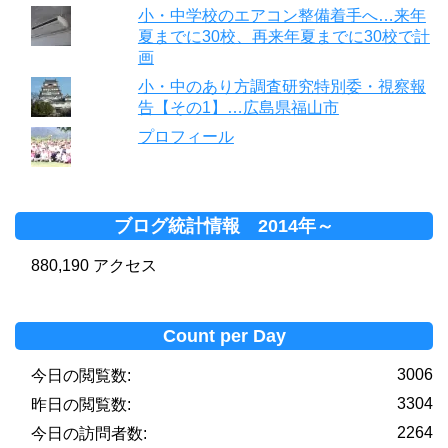
小・中学校のエアコン整備着手へ…来年
夏までに30校、再来年夏までに30校で計
画
小・中のあり方調査研究特別委・視察報
告【その1】…広島県福山市
プロフィール
ブログ統計情報 2014年～
880,190 アクセス
Count per Day
3006
今日の閲覧数:
3304
昨日の閲覧数:
2264
今日の訪問者数: