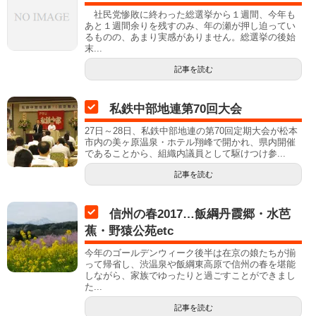
社民党惨敗に終わった総選挙から１週間、今年も
あと１週間余りを残すのみ、年の瀬が押し迫ってい
るものの、あまり実感がありません。総選挙の後始
末...
記事を読む
私鉄中部地連第70回大会
27日～28日、私鉄中部地連の第70回定期大会が松本
市内の美ヶ原温泉・ホテル翔峰で開かれ、県内開催
であることから、組織内議員として駆けつけ参...
記事を読む
信州の春2017…飯綱丹霞郷・水芭
蕉・野猿公苑etc
今年のゴールデンウィーク後半は在京の娘たちが揃
って帰省し、渋温泉や飯綱東高原で信州の春を堪能
しながら、家族でゆったりと過ごすことができまし
た...
記事を読む