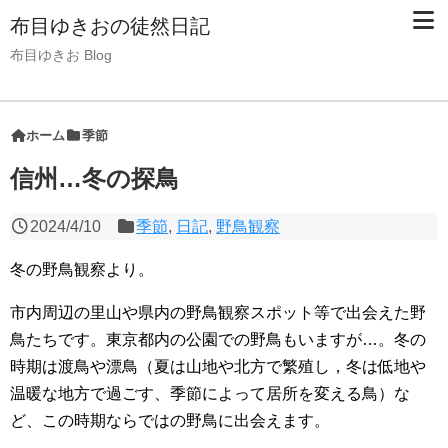
布目ゆきおの徒然日記
布目ゆきお Blog
ホーム
季節
信州…冬の探鳥
2024/4/10
季節
,
日記
,
野鳥観察
冬の野鳥観察より。
市内周辺の里山や県内の野鳥観察スポット等で出会えた野
鳥たちです。東京都内の公園での野鳥もいますが…。冬の
時期は渡鳥や漂鳥（夏は山地や北方で繁殖し，冬は低地や
温暖な地方で過ごす、季節によって居所を変える鳥）な
ど、この時期ならではの野鳥に出会えます。