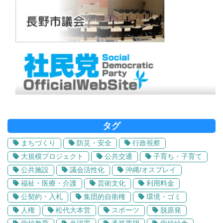
タグ
まちづくり
防災・安全
行政視察
大規模プロジェクト
公共交通
子育ち・子育て
公共施設
議会活性化
沖縄/オスプレイ
福祉・医療・介護
芸術文化
利用料金
公契約・入札
集団的自衛権
環境・ゴミ
人権
松代大本営
スポーツ
脱原発