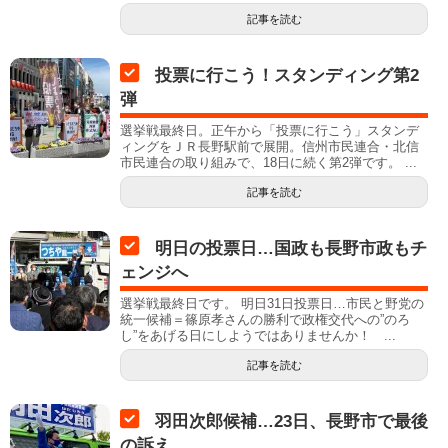
記事を読む
投票に行こう！スタンディング第2
弾
選挙戦最終日。正午から「投票に行こう」スタンデ
ィングをＪＲ長野駅前で展開。信州市民連合・北信
市民連合の取り組みで、18日に続く第2弾です。 ...
記事を読む
明日の投票日…国政も長野市政もチ
ェンジへ
選挙戦最終日です。 明日31日投票日…市民と野党の
統一候補＝篠原孝さんの勝利で政権交代への”のろ
し”をあげる日にしようではありませんか！ ...
記事を読む
羽田次郎候補…23日、長野市で最後
の訴え