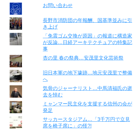
お問い合わせ
長野市消防団の年報酬、国基準並みに引
き上げ
「免震ゴム交換が原因」の報道に構造家
が反論…日経アーキテクチュアの特集記
事
杏の里 春の祭典…安茂里文化芸術祭
旧日本軍の地下壕跡…地元安茂里で整備
へ
気骨のジャーナリスト…中馬清福氏の逝
去を悼む
ミャンマー民主化を支援する信州の会が
発足
サッカースタジアム…「3千万円で立見
席を椅子席に」の怪?!