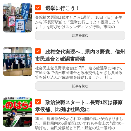
選挙に行こう！
参院補欠選挙は残すところ1週間。 18日（日）正午
からJR長野駅前で「選挙に行こうよ！投票しよう
よ！」を呼びかけスタンディング行動。市民の...
記事を読む
政権交代実現へ…県内３野党、信州
市民連合と確認書締結
社会民主党長野県連合は17日、迫る総選挙に向けて
市民団体で信州市民連合と政権交代をめざし共通政
策を盛り込んだ確認書を締結しました。 社...
記事を読む
政治決戦スタート…長野1区は篠原
孝候補、比例は社民党に
19日、総選挙が公示され12日間の戦いが始まりまし
た。長野県内の5選挙区はいずれも事実上の与野党一
騎打ち、自民党候補と市民・野党の統一候補の...