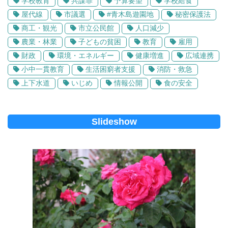
学校教育
共謀罪
予算要望
学校給食
屋代線
市議選
#青木島遊園地
秘密保護法
商工・観光
市立公民館
人口減少
農業・林業
子どもの貧困
教育
雇用
財政
環境・エネルギー
健康増進
広域連携
小中一貫教育
生活困窮者支援
消防・救急
上下水道
いじめ
情報公開
食の安全
Slideshow