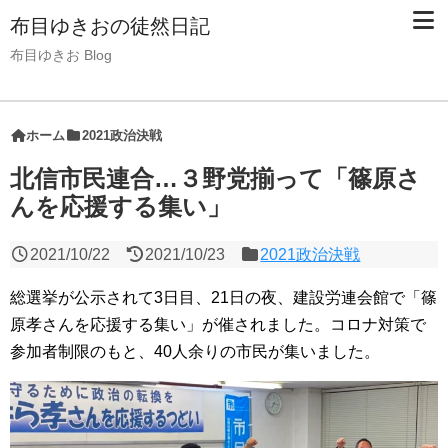
布目ゆきおの徒然日記
布目ゆきお Blog
ホーム
2021政治決戦
北信市民連合…３野党揃って「篠原さ
んを応援する集い」
2021/10/22
2021/10/23
2021政治決戦
総選挙が公示されて3日目、21日の夜、建設労連会館で「篠
原孝さんを応援する集い」が催されました。コロナ対策で
参加者制限のもと、40人余りの市民が集いました。