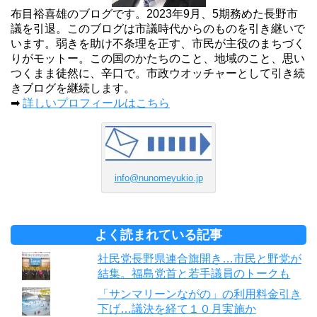
布目裕喜雄のブログです。2023年9月、5期務めた長野市
議を引退。このブログは市議時代からのものを引き継いで
います。弱きを助け不条理を正す、市民が主役のまちづく
りがモットー。この国のかたちのこと、地域のこと、思い
つくまま徒然に、辛口で。市政ウオッチャーとして引き続
きブログを継続します。
➡
詳しいプロフィールはこちら
info@nunomeyukio.jp
よく読まれている記事
社民党長野県連合旗開き…市民と野党が
結集。福島党首と若手議員のトークも
「サンマリーンながの」の利用料金引き
下げ…議決を経て１０月実施か