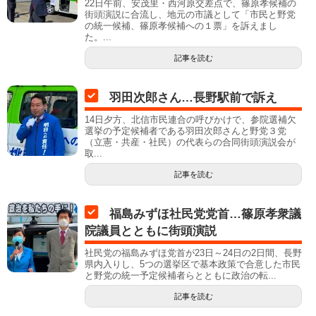
22日午前、安茂里・西河原交差点で、篠原孝候補の
街頭演説に合流し、地元の市議として「市民と野党
の統一候補、篠原孝候補への１票」を訴えまし
た。...
記事を読む
羽田次郎さん…長野駅前で訴え
14日夕方、北信市民連合の呼びかけで、参院選補欠
選挙の予定候補者である羽田次郎さんと野党３党
（立憲・共産・社民）の代表らの合同街頭演説会が
取...
記事を読む
福島みずほ社民党党首…篠原孝衆議
院議員とともに街頭演説
社民党の福島みずほ党首が23日～24日の2日間、長野
県内入りし、5つの選挙区で基本政策で合意した市民
と野党の統一予定候補者らとともに政治の転...
記事を読む