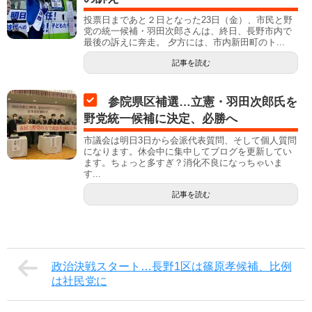
投票日まであと２日となった23日（金）、市民と野
党の統一候補・羽田次郎さんは、終日、長野市内で
最後の訴えに奔走。 夕方には、市内新田町のト...
記事を読む
参院県区補選…立憲・羽田次郎氏を
野党統一候補に決定、必勝へ
市議会は明日3日から会派代表質問、そして個人質問
になります。休会中に集中してブログを更新してい
ます。ちょっと多すぎ？消化不良になっちゃいま
す...
記事を読む
政治決戦スタート…長野1区は篠原孝候補、比例
は社民党に