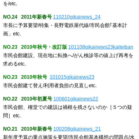
を/etc.
NO.24 2011年新春号
110210gikainews_24
市長に予算要望/特集・長野電鉄屋代線/市民会館｢基本計
画」etc.
NO.23 2010年秋号・改訂版
101108gikainews23kaiteiban
市民会館建設、現在地に転換へ/がん検診等の値上げ再考を
求めるetc.
NO.23 2010年秋号
101015gikainews23
市民会館建て替え/利用者負担の見直しetc.
NO.22 2010年初夏号
100601gikainews22
市民会館、権堂での建設は禍根を残さないのか［５つの疑
問］etc.
NO.21 2010年新春号
100208gikainews_21
新年度予算の重点施策を要望/市民会館基本構想の問題点/水