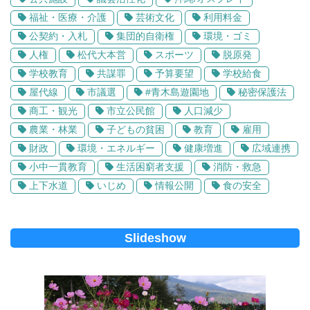
福祉・医療・介護
芸術文化
利用料金
公契約・入札
集団的自衛権
環境・ゴミ
人権
松代大本営
スポーツ
脱原発
学校教育
共謀罪
予算要望
学校給食
屋代線
市議選
#青木島遊園地
秘密保護法
商工・観光
市立公民館
人口減少
農業・林業
子どもの貧困
教育
雇用
財政
環境・エネルギー
健康増進
広域連携
小中一貫教育
生活困窮者支援
消防・救急
上下水道
いじめ
情報公開
食の安全
Slideshow