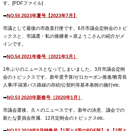
す。[PDFファイル]
➡
NO.55 2023年夏号【2023年7月】
市議として最後の市政直行便です。6月市議会定例会のトピ
ックスと、市議選・私の後継者＝原ようこさんの紹介がメ
インです。
➡
NO.54 2021年春号［2021年3月］
1年ぶりのニュースとなってしまいました。3月市議会定例
会のトピックスです。新年度予算/ゼロカーボン推進/教育長
人事/不採算バス路線の存続/公契約等基本条例の施行etc.
➡
NO.53 2020年新春号［2020年1月］
市議会選後、久々のニュースです。新年の決意、議会での
新たな委員会所属、12月定例会のトピックスetc.
➡
NO.52 2019年8月特集号【1面と4面のPDF版】
＆
【2面と