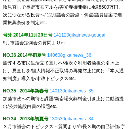
険見直しで長野市モデルを/善光寺御開帳に4億8600万円、
次につながる投資へ/ 12月議会の論点・焦点/議員提案で農
業振興条例を制定etc.
号外 2014年11月20日号
141120gikainews-gougai
9月市議会定例会の質問よりetc.
NO.36 2014年初夏号
140608gikainews_36
疲弊する市民生活立て直しへ/相次ぐ利用者負担の引き上
げ、見直しを/個人情報不正取得の再発防止に向け「本人通
知制度」導入を/市政トピックスetc.
NO.35 2014年新春号
140130gikainews_35
加藤市政への期待と課題/新斎場火葬料金引き上げに動議提
出/公共施設白書の課題etc.
NO.34 2013年初夏号
130530gikainews_34
３月市議会のトピックス・質問より/市長３期の自己評価/庁