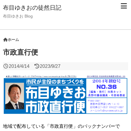
布目ゆきおの徒然日記
布目ゆきお Blog
ホーム
市政直行便
2014/4/14
2023/9/27
地域で配布している「市政直行便」のバックナンバーで