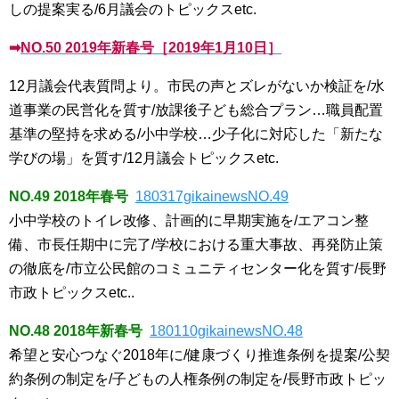
しの提案実る/6月議会のトピックスetc.
➡
NO.50 2019年新春号［2019年1月10日］
12月議会代表質問より。市民の声とズレがないか検証を/水
道事業の民営化を質す/放課後子ども総合プラン…職員配置
基準の堅持を求める/小中学校…少子化に対応した「新たな
学びの場」を質す/12月議会トピックスetc.
NO.49 2018年春号
180317gikainewsNO.49
小中学校のトイレ改修、計画的に早期実施を/エアコン整
備、市長任期中に完了/学校における重大事故、再発防止策
の徹底を/市立公民館のコミュニティセンター化を質す/長野
市政トピックスetc..
NO.48 2018年新春号
180110gikainewsNO.48
希望と安心つなぐ2018年に/健康づくり推進条例を提案/公契
約条例の制定を/子どもの人権条例の制定を/長野市政トピッ