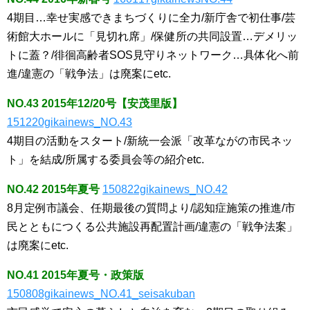
4期目…幸せ実感できまちづくりに全力/新庁舎で初仕事/芸
術館大ホールに「見切れ席」/保健所の共同設置…デメリッ
トに蓋？/徘徊高齢者SOS見守りネットワーク…具体化へ前
進/違憲の「戦争法」は廃案にetc.
NO.43 2015年12/20号【安茂里版】
151220gikainews_NO.43
4期目の活動をスタート/新統一会派「改革ながの市民ネッ
ト」を結成/所属する委員会等の紹介etc.
NO.42 2015年夏号
150822gikainews_NO.42
8月定例市議会、任期最後の質問より/認知症施策の推進/市
民とともにつくる公共施設再配置計画/違憲の「戦争法案」
は廃案にetc.
NO.41 2015年夏号・政策版
150808gikainews_NO.41_seisakuban