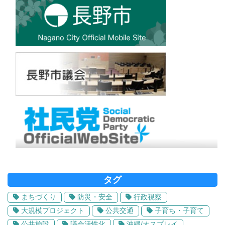
タグ
まちづくり
防災・安全
行政視察
大規模プロジェクト
公共交通
子育ち・子育て
公共施設
議会活性化
沖縄/オスプレイ