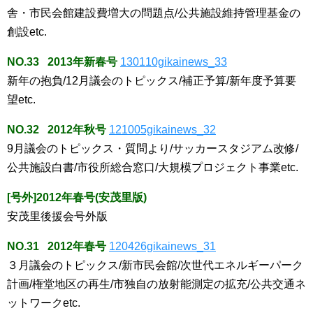
舎・市民会館建設費増大の問題点/公共施設維持管理基金の
創設etc.
NO.33 2013年新春号
130110gikainews_33
新年の抱負/12月議会のトピックス/補正予算/新年度予算要
望etc.
NO.32 2012年秋号
121005gikainews_32
9月議会のトピックス・質問より/サッカースタジアム改修/
公共施設白書/市役所総合窓口/大規模プロジェクト事業etc.
[号外]2012年春号(安茂里版)
安茂里後援会号外版
NO.31 2012年春号
120426gikainews_31
３月議会のトピックス/新市民会館/次世代エネルギーパーク
計画/権堂地区の再生/市独自の放射能測定の拡充/公共交通ネ
ットワークetc.