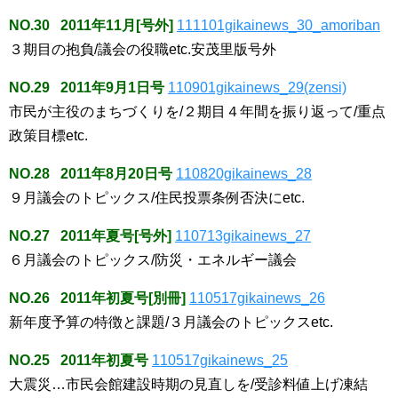
NO.30 2011年11月[号外]
111101gikainews_30_amoriban
３期目の抱負/議会の役職etc.安茂里版号外
NO.29 2011年9月1日号
110901gikainews_29(zensi)
市民が主役のまちづくりを/２期目４年間を振り返って/重点
政策目標etc.
NO.28 2011年8月20日号
110820gikainews_28
９月議会のトピックス/住民投票条例否決にetc.
NO.27 2011年夏号[号外]
110713gikainews_27
６月議会のトピックス/防災・エネルギー議会
NO.26 2011年初夏号[別冊]
110517gikainews_26
新年度予算の特徴と課題/３月議会のトピックスetc.
NO.25 2011年初夏号
110517gikainews_25
大震災…市民会館建設時期の見直しを/受診料値上げ凍結