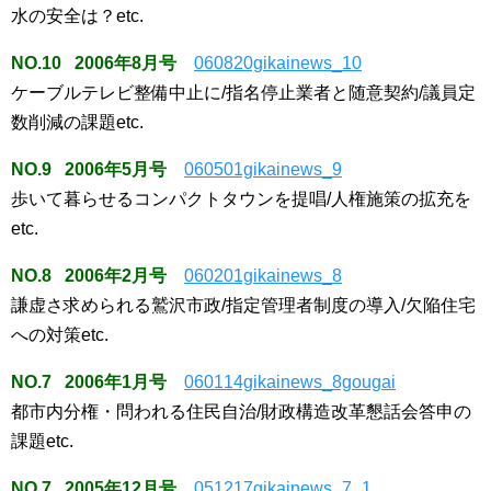
水の安全は？etc.
NO.10 2006年8月号
060820gikainews_10
ケーブルテレビ整備中止に/指名停止業者と随意契約/議員定
数削減の課題etc.
NO.9 2006年5月号
060501gikainews_9
歩いて暮らせるコンパクトタウンを提唱/人権施策の拡充を
etc.
NO.8 2006年2月号
060201gikainews_8
謙虚さ求められる鷲沢市政/指定管理者制度の導入/欠陥住宅
への対策etc.
NO.7 2006年1月号
060114gikainews_8gougai
都市内分権・問われる住民自治/財政構造改革懇話会答申の
課題etc.
NO.7 2005年12月号
051217gikainews_7_1