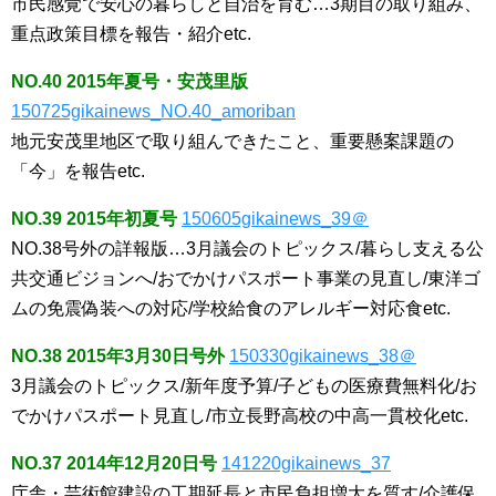
市民感覚で安心の暮らしと自治を育む…3期目の取り組み、
重点政策目標を報告・紹介etc.
NO.40 2015年夏号・安茂里版
150725gikainews_NO.40_amoriban
地元安茂里地区で取り組んできたこと、重要懸案課題の
「今」を報告etc.
NO.39 2015年初夏号
150605gikainews_39＠
NO.38号外の詳報版…3月議会のトピックス/暮らし支える公
共交通ビジョンへ/おでかけパスポート事業の見直し/東洋ゴ
ムの免震偽装への対応/学校給食のアレルギー対応食etc.
NO.38 2015年3月30日号外
150330gikainews_38＠
3月議会のトピックス/新年度予算/子どもの医療費無料化/お
でかけパスポート見直し/市立長野高校の中高一貫校化etc.
NO.37 2014年12月20日号
141220gikainews_37
庁舎・芸術館建設の工期延長と市民負担増大を質す/介護保