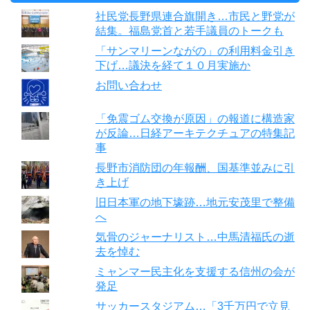
社民党長野県連合旗開き…市民と野党が
結集。福島党首と若手議員のトークも
「サンマリーンながの」の利用料金引き
下げ…議決を経て１０月実施か
お問い合わせ
「免震ゴム交換が原因」の報道に構造家
が反論…日経アーキテクチュアの特集記
事
長野市消防団の年報酬、国基準並みに引
き上げ
旧日本軍の地下壕跡…地元安茂里で整備
へ
気骨のジャーナリスト…中馬清福氏の逝
去を悼む
ミャンマー民主化を支援する信州の会が
発足
サッカースタジアム…「3千万円で立見