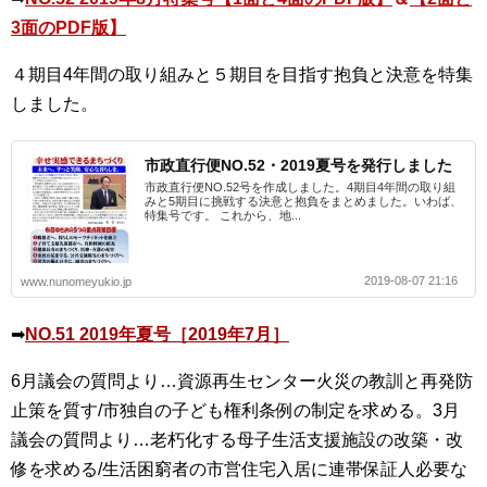
3面のPDF版】
４期目4年間の取り組みと５期目を目指す抱負と決意を特集
しました。
市政直行便NO.52・2019夏号を発行しました
市政直行便NO.52号を作成しました。4期目4年間の取り組
みと5期目に挑戦する決意と抱負をまとめました。いわば、
特集号です。 これから、地...
2019-08-07 21:16
www.nunomeyukio.jp
➡
NO.51 2019年夏号［2019年7月］
6月議会の質問より…資源再生センター火災の教訓と再発防
止策を質す/市独自の子ども権利条例の制定を求める。3月
議会の質問より…老朽化する母子生活支援施設の改築・改
修を求める/生活困窮者の市営住宅入居に連帯保証人必要な