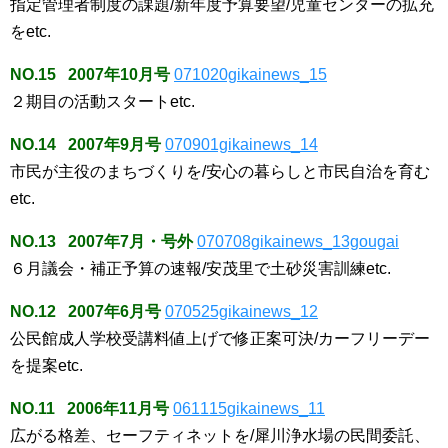
指定管理者制度の課題/新年度予算要望/児童センターの拡充
をetc.
NO.15 2007年10月号
071020gikainews_15
２期目の活動スタートetc.
NO.14 2007年9月号
070901gikainews_14
市民が主役のまちづくりを/安心の暮らしと市民自治を育む
etc.
NO.13 2007年7月・号外
070708gikainews_13gougai
６月議会・補正予算の速報/安茂里で土砂災害訓練etc.
NO.12 2007年6月号
070525gikainews_12
公民館成人学校受講料値上げで修正案可決/カーフリーデー
を提案etc.
NO.11 2006年11月号
061115gikainews_11
広がる格差、セーフティネットを/犀川浄水場の民間委託、