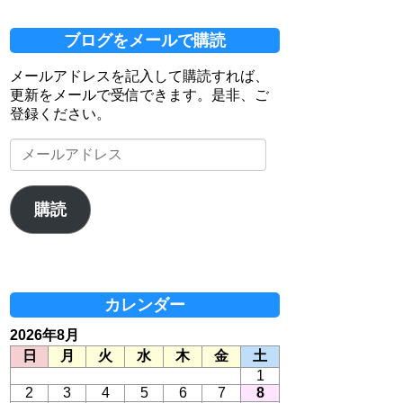
ブログをメールで購読
メールアドレスを記入して購読すれば、
更新をメールで受信できます。是非、ご
登録ください。
メ
ー
ル
ア
購読
ド
レ
ス
カレンダー
2026年8月
日
月
火
水
木
金
土
1
2
3
4
5
6
7
8