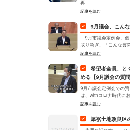
再...
記事を読む
9月議会、こん
9月市議会定例会、個
取り急ぎ、「こんな質問
記事を読む
希望者全員、と
める【9月議会の質
9月市議会定例会での質
は、withコロナ時代に
記事を読む
犀裾土地改良区