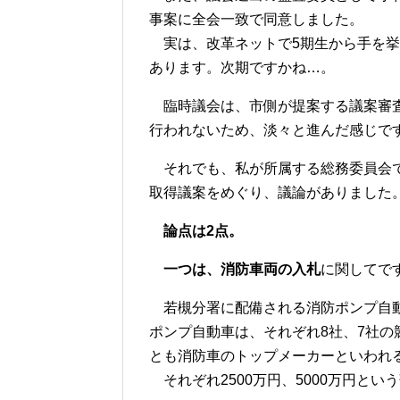
事案に全会一致で同意しました。
実は、改革ネットで5期生から手を挙
あります。次期ですかね…。
臨時議会は、市側が提案する議案審査
行われないため、淡々と進んだ感じで
それでも、私が所属する総務委員会で
取得議案をめぐり、議論がありました
論点は2点。
一つは、消防車両の入札
に関してで
若槻分署に配備される消防ポンプ自動
ポンプ自動車は、それぞれ8社、7社
とも消防車のトップメーカーといわれ
それぞれ2500万円、5000万円と