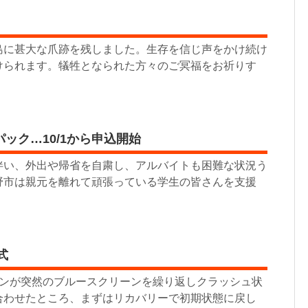
に甚大な爪跡を残しました。生存を信じ声をかけ続け
けられます。犠牲となられた方々のご冥福をお祈りす
ック…10/1から申込開始
伴い、外出や帰省を自粛し、アルバイトも困難な状況う
野市は親元を離れて頑張っている学生の皆さんを支援
式
コンが突然のブルースクリーンを繰り返しクラッシュ状
合わせたところ、まずはリカバリーで初期状態に戻し