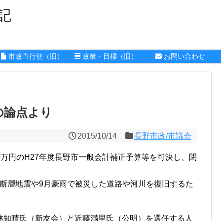
記
市政直行便（旧）
政策・目標（旧）
お問い合わせ
の論点より
2015/10/14
長野市政/市議会
0万円のH27年度長野市一般会計補正予算等を可決し、閉
城断層地震や9月豪雨で被災した道路や河川を復旧するた
知晴氏（新友会）と近藤満里氏（公明）を選任する人