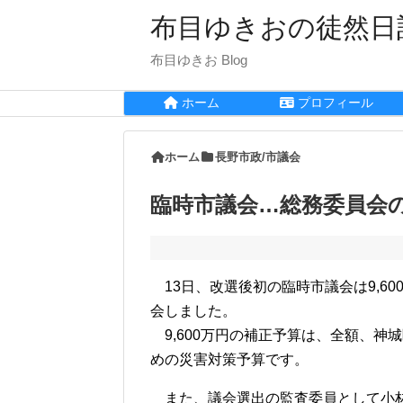
布目ゆきおの徒然日
布目ゆきお Blog
ホーム
プロフィール
ホーム
長野市政/市議会
臨時市議会…総務委員会
13日、改選後初の臨時市議会は9,60
会しました。
9,600万円の補正予算は、全額、神
めの災害対策予算です。
また、議会選出の監査委員として小林