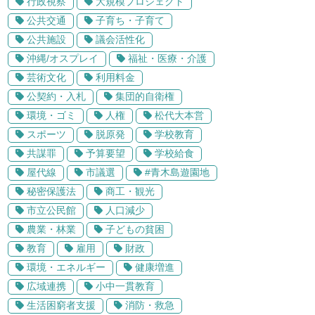
行政視察
大規模プロジェクト
公共交通
子育ち・子育て
公共施設
議会活性化
沖縄/オスプレイ
福祉・医療・介護
芸術文化
利用料金
公契約・入札
集団的自衛権
環境・ゴミ
人権
松代大本営
スポーツ
脱原発
学校教育
共謀罪
予算要望
学校給食
屋代線
市議選
#青木島遊園地
秘密保護法
商工・観光
市立公民館
人口減少
農業・林業
子どもの貧困
教育
雇用
財政
環境・エネルギー
健康増進
広域連携
小中一貫教育
生活困窮者支援
消防・救急