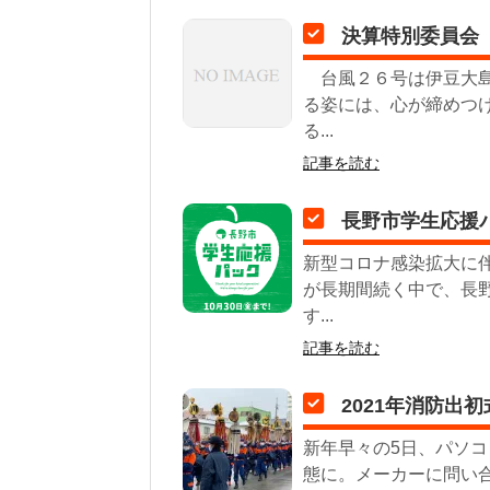
決算特別委員会
台風２６号は伊豆大島
る姿には、心が締めつ
る...
記事を読む
長野市学生応援パ
新型コロナ感染拡大に
が長期間続く中で、長
す...
記事を読む
2021年消防出初
新年早々の5日、パソ
態に。メーカーに問い