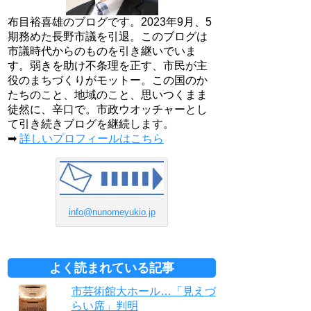
布目裕喜雄のブログです。2023年9月、5
期務めた長野市議を引退。このブログは
市議時代からのものを引き継いでいま
す。弱きを助け不条理を正す、市民が主
役のまちづくりがモットー。この国のか
たちのこと、地域のこと、思いつくまま
徒然に、辛口で。市政ウオッチャーとし
て引き続きブログを継続します。
➡
詳しいプロフィールはこちら
info@nunomeyukio.jp
よく読まれている記事
市芸術館大ホール…「見えづ
らい席」判明