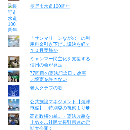
長野市水道100周年
「サンマリーンながの」の利
用料金引き下げ…議決を経て
１０月実施か
ミャンマー民主化を支援する
信州の会が発足
77回目の憲法記念日…改憲
／壊憲を許さない
老人クラブの歌
公共施設マネジメント【焼津
市編】…特別委の視察より➋
高市政権の暴走・憲法改悪を
止める…社民党長野県連の定
期大会開く