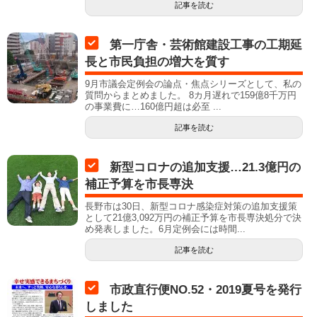
記事を読む
第一庁舎・芸術館建設工事の工期延
長と市民負担の増大を質す
9月市議会定例会の論点・焦点シリーズとして、私の
質問からまとめました。 8カ月遅れで159億8千万円
の事業費に…160億円超は必至 ...
記事を読む
新型コロナの追加支援…21.3億円の
補正予算を市長専決
長野市は30日、新型コロナ感染症対策の追加支援策
として21億3,092万円の補正予算を市長専決処分で決
め発表しました。6月定例会には時間...
記事を読む
市政直行便NO.52・2019夏号を発行
しました