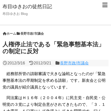
布目ゆきおの徒然日記
布目ゆきお Blog
ホーム
長野市政/市議会
人権停止法である「緊急事態基本法」
の制定に反対
2012/3/16
2012/3/21
長野市政/市議会
総務部所管の請願審議で大きな論戦となったのが「緊急
事態基本法の早期制定を求める請願」です。新友会と公明
党の議員が紹介議員となっています。
同法案はＨ１６年（２００４年）に民主党・自民党・公
明党の３党により制定合意がされてきたもので、「３．１