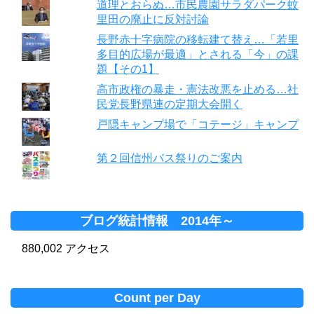
道理とおらぬ…市民農園サラダパーク蚊
里田の廃止に反対討論
長野赤十字病院の移転建て替え…「若里
多目的広場が最適」とされる「今」の課
題【その1】
高市政権の暴走・憲法改悪を止める…社
民党長野県連の定期大会開く
戸隠キャンプ場で「コテージ」キャンプ
第２回信州バス祭りのご案内
ブログ統計情報 2014年～
880,002 アクセス
Count per Day