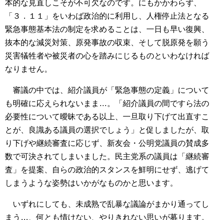
本的な見直しこそが不可欠なのです。にもかかわらず、
「３．１１」をいわば政治的に利用し、人権停止法となる
緊急事態基本法の制定を求めることは、一日も早い復興、
抜本的な減災対策、原発事故の収束、そして脱原発を願う
災害犠牲者や被災者の心を踏みにじるものといわなければ
なりません。
審議の中では、紹介議員が「緊急事態の定義」について
も明確に応えられないまま…。「紹介議員の間ですら法の
必要性について曖昧である以上、一旦取り下げて出直すこ
とが、良識ある議員の選択でしょう」と促しましたが、取
り下げや継続審査に応じず、新友会・公明党議員の賛成多
数で可決されてしまいました。民主党系の議員は「継続審
査」を提案、自らの政治的スタンスを鮮明にせず、逃げて
しまうような姿勢はいかがなものかと思います。
いずれにしても、未成熟で乱暴な議論がまかり通ってし
まう…、何とも情けない、やりきれない思いが募ります。