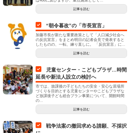
は488に及びますが、重点施策として...
記事を読む
“朝令暮改”の「市長宣言」
加藤市長が新たな重要政策として「人口減少社会へ
の反抗宣言」をまとめ明日の記者会見で発表すると
したものの、一転、練り直しに。 「反抗宣言」に...
記事を読む
児童センター・こどもプラザ…時間
延長や新法人設立の検討へ
市では、放課後の子どもたちの安全・安心な居場所
づくりを目的とする児童センターやこどもプラザな
ど放課後子ども総合プラン事業について、開館時間
の...
記事を読む
戦争法案の撤回求める請願、不採択