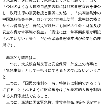
１大震災」を口実にして急浮上してきた問題です。曰く
「今回のような大規模自然災害時には非常事態宣言を発令
し、政府主導の震災救援と復興に対処…」「尖閣諸島沖の
中国漁船衝突事件、ロシアの北方領土訪問、北朝鮮の核ミ
サイル脅威など、自然災害以外にも国民の生命・財産及び
安全を脅かす事態が発生」「憲法には非常事態条項が明記
されていない」等々、だから緊急事態基本法が必要との理
屈です。
基本的な問題は…、
一つに、大規模自然災害と安全保障・外交上の有事は、
「緊急事態」として一括りにできるものではないというこ
と。
二つに、「国民の権利を一時、特例的に制約できるよう
にする」とされるように財産権をはじめ基本的人権を制約
する人権停止法であること。
三つに、憲法に国家緊急権、非常事態条項等を明記する