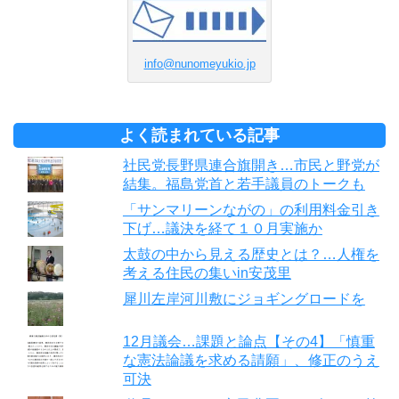
info@nunomeyukio.jp
よく読まれている記事
社民党長野県連合旗開き…市民と野党が
結集。福島党首と若手議員のトークも
「サンマリーンながの」の利用料金引き
下げ…議決を経て１０月実施か
太鼓の中から見える歴史とは？…人権を
考える住民の集いin安茂里
犀川左岸河川敷にジョギングロードを
12月議会…課題と論点【その4】「慎重
な憲法論議を求める請願」、修正のうえ
可決