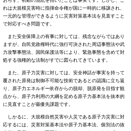
おらず、初動の混乱を招いたことは事実です。しかし、こ
れは大規模災害時に指揮命令権が国に一時的に移譲され、
一元的な管理ができるように災害対策基本法を見直すこと
で対応すべき問題です。
また安全保障上の有事に対しては、残念ながらではあり
ますが、自民党政権時代に強行可決された周辺事態法や武
力攻撃事態法、国民保護法等により、緊急事態を含めて対
処する強権的な法制がすでに図られてきています。
また、原子力災害に対しては、安全神話が事実を持って
覆された原発は制御不可能な技術であるとの認識に立ち返
り、原子力エネルギー依存からの脱却、脱原発を目指す観
点から、原子力利用の大綱を定める原子力基本法を抜本的
に見直すことが最優先課題です。
しかるに、大規模自然災害や人災である原子力災害に対
応するには、災害対策基本法や原子力基本法、個別法の抜