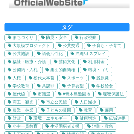
タグ
まちづくり
防災・安全
行政視察
大規模プロジェクト
公共交通
子育ち・子育て
公共施設
議会活性化
沖縄/オスプレイ
福祉・医療・介護
芸術文化
利用料金
公契約・入札
集団的自衛権
環境・ゴミ
人権
松代大本営
スポーツ
脱原発
学校教育
共謀罪
予算要望
学校給食
屋代線
市議選
#青木島遊園地
秘密保護法
商工・観光
市立公民館
人口減少
農業・林業
子どもの貧困
教育
雇用
財政
環境・エネルギー
健康増進
広域連携
小中一貫教育
生活困窮者支援
消防・救急