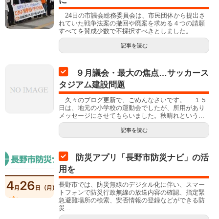
に
24日の市議会総務委員会は、市民団体から提出さ
れていた戦争法案の撤回や廃案を求める４つの請願
すべてを賛成少数で不採択すべきとしました。 ...
記事を読む
９月議会・最大の焦点…サッカース
タジアム建設問題
久々のブログ更新で、ごめんなさいです。 １５
日は、地元の小学校の運動会でしたが、所用があり
メッセージにさせてもらいました。秋晴れという...
記事を読む
防災アプリ「長野市防災ナビ」の活
用を
長野市では、防災無線のデジタル化に伴い、スマー
トフォンで防災行政無線の放送内容の確認、指定緊
急避難場所の検索、安否情報の登録などができる防
災...