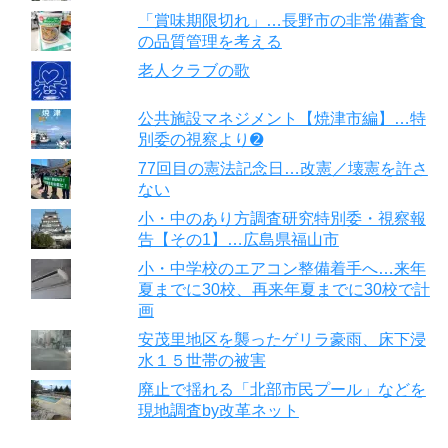
「賞味期限切れ」…長野市の非常備蓄食
の品質管理を考える
老人クラブの歌
公共施設マネジメント【焼津市編】…特
別委の視察より➋
77回目の憲法記念日…改憲／壊憲を許さ
ない
小・中のあり方調査研究特別委・視察報
告【その1】…広島県福山市
小・中学校のエアコン整備着手へ…来年
夏までに30校、再来年夏までに30校で計
画
安茂里地区を襲ったゲリラ豪雨、床下浸
水１５世帯の被害
廃止で揺れる「北部市民プール」などを
現地調査by改革ネット