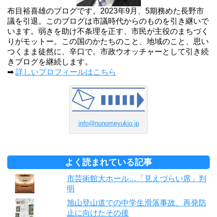
布目裕喜雄のブログです。2023年9月、5期務めた長野市
議を引退。このブログは市議時代からのものを引き継いで
います。弱きを助け不条理を正す、市民が主役のまちづく
りがモットー。この国のかたちのこと、地域のこと、思い
つくまま徒然に、辛口で。市政ウオッチャーとして引き続
きブログを継続します。
➡
詳しいプロフィールはこちら
info@nunomeyukio.jp
よく読まれている記事
市芸術館大ホール…「見えづらい席」判
明
旭山登山道での中学生滑落事故、再発防
止に向けたその後