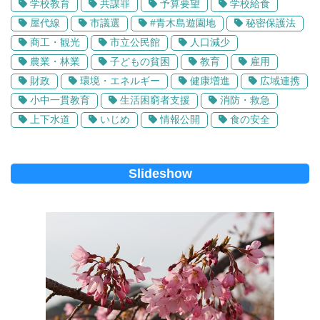
学校教育
共謀罪
予算要望
学校給食
屋代線
市議選
#青木島遊園地
秘密保護法
商工・観光
市立公民館
人口減少
農業・林業
子どもの貧困
教育
雇用
財政
環境・エネルギー
健康増進
広域連携
小中一貫教育
生活困窮者支援
消防・救急
上下水道
いじめ
情報公開
食の安全
Slideshow