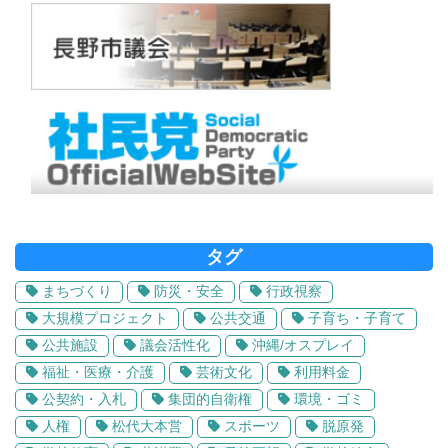
タグ
まちづくり
防災・安全
行政視察
大規模プロジェクト
公共交通
子育ち・子育て
公共施設
議会活性化
沖縄/オスプレイ
福祉・医療・介護
芸術文化
利用料金
公契約・入札
集団的自衛権
環境・ゴミ
人権
松代大本営
スポーツ
脱原発