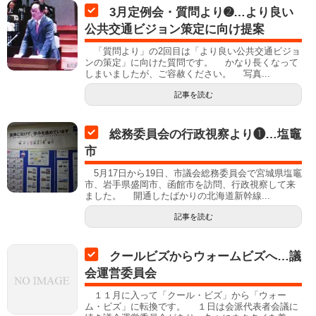
3月定例会・質問より➋…より良い
公共交通ビジョン策定に向け提案
「質問より」の2回目は「より良い公共交通ビジョ
ンの策定」に向けた質問です。 かなり長くなって
しまいましたが、ご容赦ください。 写真...
記事を読む
総務委員会の行政視察より❶…塩竈
市
5月17日から19日、市議会総務委員会で宮城県塩竈
市、岩手県盛岡市、函館市を訪問、行政視察して来
ました。 開通したばかりの北海道新幹線...
記事を読む
クールビズからウォームビズへ…議
会運営委員会
１１月に入って「クール・ビズ」から「ウォー
ム・ビズ」に転換です。 １日は会派代表者会議に