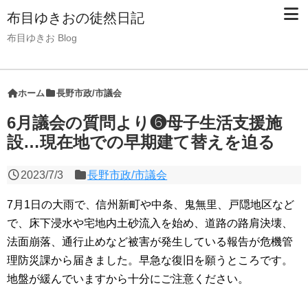
布目ゆきおの徒然日記
布目ゆきお Blog
ホーム
長野市政/市議会
6月議会の質問より❻母子生活支援施
設…現在地での早期建て替えを迫る
2023/7/3
長野市政/市議会
7月1日の大雨で、信州新町や中条、鬼無里、戸隠地区など
で、床下浸水や宅地内土砂流入を始め、道路の路肩決壊、
法面崩落、通行止めなど被害が発生している報告が危機管
理防災課から届きました。早急な復旧を願うところです。
地盤が緩んでいますから十分にご注意ください。