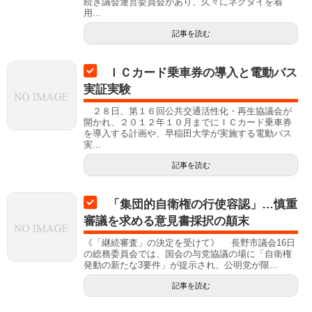
続き議会運営委員会があり、久々にネクタイを着
用...
記事を読む
ＩＣカード乗車券の導入と電動バス
実証実験
２８日、第１６回公共交通活性化・再生協議会が
開かれ、２０１２年１０月までにＩＣカード乗車券
を導入する計画や、早稲田大学が実施する電動バス
実...
記事を読む
「集団的自衛権の行使容認」…慎重
審議を求める意見書採択の顛末
《「継続審査」の決定を受けて》 長野市議会16日
の総務委員会では、国会の与党協議の場に「自衛権
発動の新たな3要件」が提示され、公明党が限...
記事を読む