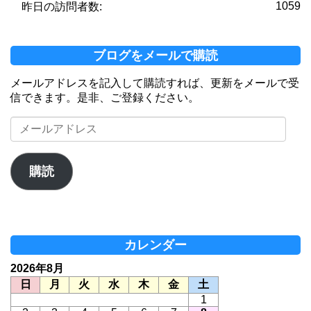
1059
昨日の訪問者数:
ブログをメールで購読
メールアドレスを記入して購読すれば、更新をメールで受
信できます。是非、ご登録ください。
メ
ー
ル
ア
購読
ド
レ
ス
カレンダー
2026年8月
日
月
火
水
木
金
土
1