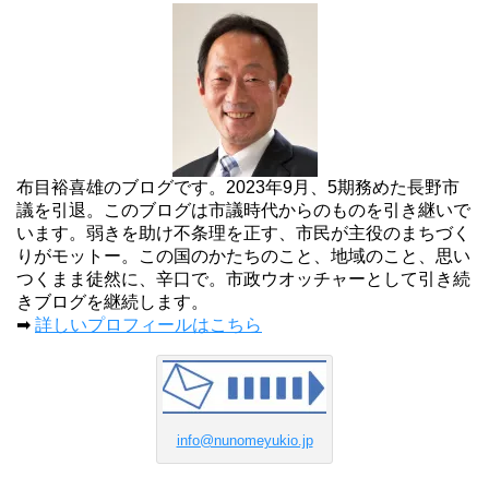
布目裕喜雄のブログです。2023年9月、5期務めた長野市
議を引退。このブログは市議時代からのものを引き継いで
います。弱きを助け不条理を正す、市民が主役のまちづく
りがモットー。この国のかたちのこと、地域のこと、思い
つくまま徒然に、辛口で。市政ウオッチャーとして引き続
きブログを継続します。
➡
詳しいプロフィールはこちら
info@nunomeyukio.jp