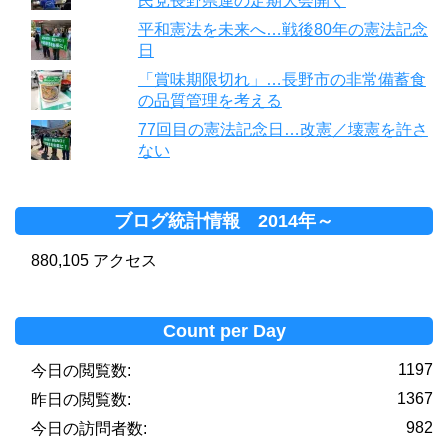
民党長野県連の定期大会開く
平和憲法を未来へ…戦後80年の憲法記念
日
「賞味期限切れ」…長野市の非常備蓄食
の品質管理を考える
77回目の憲法記念日…改憲／壊憲を許さ
ない
ブログ統計情報 2014年～
880,105 アクセス
Count per Day
1197
今日の閲覧数:
1367
昨日の閲覧数:
982
今日の訪問者数: