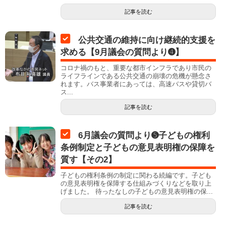
記事を読む
公共交通の維持に向け継続的支援を
求める【9月議会の質問より➍】
コロナ禍のもと、重要な都市インフラであり市民の
ライフラインである公共交通の崩壊の危機が懸念さ
れます。バス事業者にあっては、高速バスや貸切バ
ス...
記事を読む
6月議会の質問より➎子どもの権利
条例制定と子どもの意見表明権の保障を
質す【その2】
子どもの権利条例の制定に関わる続編です。子ども
の意見表明権を保障する仕組みづくりなどを取り上
げました。 待ったなしの子どもの意見表明権の保...
記事を読む