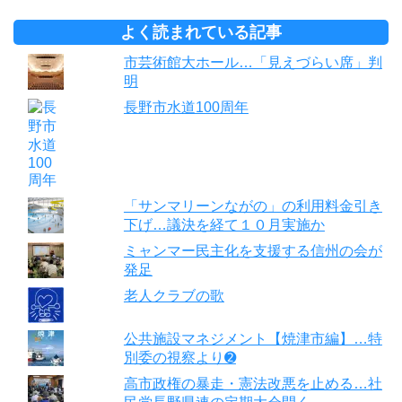
よく読まれている記事
市芸術館大ホール…「見えづらい席」判
明
長野市水道100周年
「サンマリーンながの」の利用料金引き
下げ…議決を経て１０月実施か
ミャンマー民主化を支援する信州の会が
発足
老人クラブの歌
公共施設マネジメント【焼津市編】…特
別委の視察より➋
高市政権の暴走・憲法改悪を止める…社