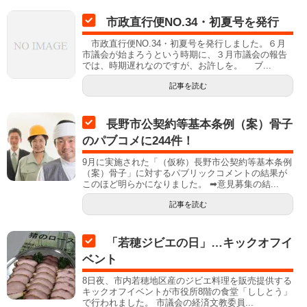
市政直行便NO.34・初夏号を発行
市政直行便NO.34・初夏号を発行しました。６月
市議会が始まろうという時期に、３月市議会の報告
では、時期遅れなのですが、お許しを。 ブ...
記事を読む
長野市公契約等基本条例（案）骨子
のパブコメに244件！
9月に実施された「（仮称）長野市公契約等基本条例
（案）骨子」に対するパブリックコメントの結果が
このほど明らかになりました。 ➡意見募集の結...
記事を読む
「若穂ジビエの日」…キックオフイ
ベント
8日夜、市内若穂地区産のジビエ料理を販売提供する
キックオフイベントが市役所8階の食堂「ししとう」
で行われました。 市議会の経済文教委員...