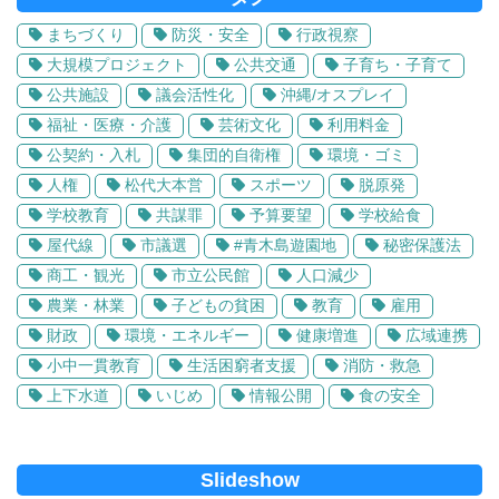
まちづくり
防災・安全
行政視察
大規模プロジェクト
公共交通
子育ち・子育て
公共施設
議会活性化
沖縄/オスプレイ
福祉・医療・介護
芸術文化
利用料金
公契約・入札
集団的自衛権
環境・ゴミ
人権
松代大本営
スポーツ
脱原発
学校教育
共謀罪
予算要望
学校給食
屋代線
市議選
#青木島遊園地
秘密保護法
商工・観光
市立公民館
人口減少
農業・林業
子どもの貧困
教育
雇用
財政
環境・エネルギー
健康増進
広域連携
小中一貫教育
生活困窮者支援
消防・救急
上下水道
いじめ
情報公開
食の安全
Slideshow