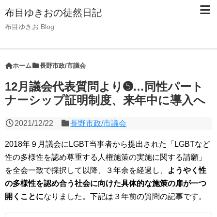
布目ゆきおの徒然日記
布目ゆきお Blog
ホーム
長野市政/市議会
12月議会代表質問より➎…同性パート
ナーシップ証明制度、来年中に導入へ
2021/12/22
長野市政/市議会
2018年９月議会にLGBT当事者から提出された「LGBTなど
性の多様性を認め尊重する人権施策の実施に関する請願」
を全会一致で採択して以降、３年余を経過し、
ようやく性
の多様性を認め合う社会に向けた具体的な施策の扉が一つ
開くことに
なりました。下記は３年前の質問の記事です。