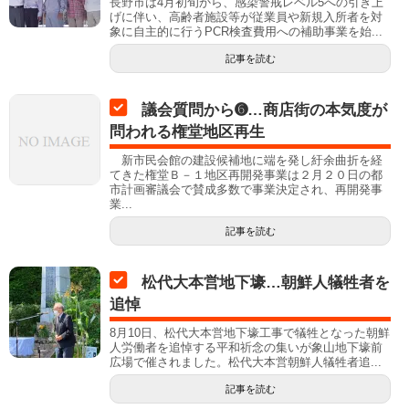
長野市は4月初旬から、感染警戒レベル5への引き上
げに伴い、高齢者施設等が従業員や新規入所者を対
象に自主的に行うPCR検査費用への補助事業を始...
記事を読む
議会質問から➏…商店街の本気度が
問われる権堂地区再生
新市民会館の建設候補地に端を発し紆余曲折を経
てきた権堂Ｂ－１地区再開発事業は２月２０日の都
市計画審議会で賛成多数で事業決定され、再開発事
業...
記事を読む
松代大本営地下壕…朝鮮人犠牲者を
追悼
8月10日、松代大本営地下壕工事で犠牲となった朝鮮
人労働者を追悼する平和祈念の集いが象山地下壕前
広場で催されました。松代大本営朝鮮人犠牲者追...
記事を読む