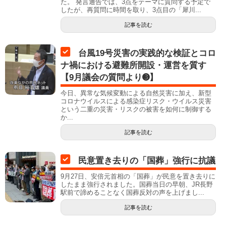
た。 発言通告では、3点をテーマに質問する予定で
したが、再質問に時間を取り、3点目の「犀川...
記事を読む
台風19号災害の実践的な検証とコロ
ナ禍における避難所開設・運営を質す
【9月議会の質問より➌】
今日、異常な気候変動による自然災害に加え、新型
コロナウイルスによる感染症リスク・ウイルス災害
という二重の災害・リスクの被害を如何に制御する
か...
記事を読む
民意置き去りの「国葬」強行に抗議
9月27日、安倍元首相の「国葬」が民意を置き去りに
したまま強行されました。国葬当日の早朝、JR長野
駅前で諦めることなく国葬反対の声を上げまし...
記事を読む