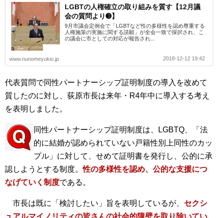
LGBTの人権確立の取り組みを質す【12月議
会の質問より➌】
9月市議会定例会で「LGBTなど性の多様性を認め尊重する
人権施策の実施に関する請願」が全会一致で採択され、こ
の議会に市としての対応が報告され...
2018-12-12 19:42
www.nunomeyukio.jp
代表質問で同性パートナーシップ証明制度の導入を改めて
質したのに対し、荻原市長は来年・R4年中に導入する考え
を表明しました。
同性パートナーシップ証明制度は、LGBTQ、「法
的に結婚が認められていない戸籍性別上同性のカッ
プル」に対して、せめて証明書を発行し、公的に承
認しようとする制度。
性の多様性を認め、公的な支援につ
なげていく制度
である。
市長は既に「検討したい」旨を表明しているが、
セクシ
ュアルマイノリティの皆さんの社会的障壁を取り除いてい