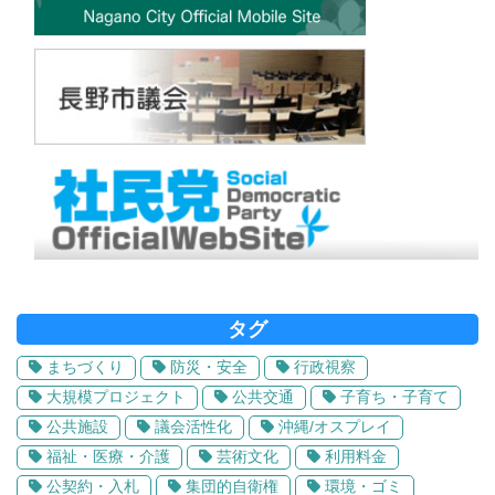
タグ
まちづくり
防災・安全
行政視察
大規模プロジェクト
公共交通
子育ち・子育て
公共施設
議会活性化
沖縄/オスプレイ
福祉・医療・介護
芸術文化
利用料金
公契約・入札
集団的自衛権
環境・ゴミ