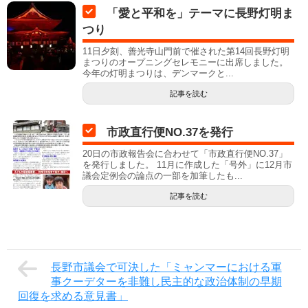
「愛と平和を」テーマに長野灯明ま
つり
11日夕刻、善光寺山門前で催された第14回長野灯明
まつりのオープニングセレモニーに出席しました。
今年の灯明まつりは、デンマークと...
記事を読む
市政直行便NO.37を発行
20日の市政報告会に合わせて「市政直行便NO.37」
を発行しました。 11月に作成した「号外」に12月市
議会定例会の論点の一部を加筆したも...
記事を読む
長野市議会で可決した「ミャンマーにおける軍
事クーデターを非難し民主的な政治体制の早期
回復を求める意見書」