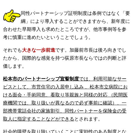
同性パートナーシップ証明制度は条例ではなく「要
綱」により導入することができますから、新年度に
合わせた早期導入も求めたところですが、他市事例等を参
考に慎重に進めたいということでしょう。
それでも
大きな一歩前進
です。加藤前市長は後ろ向きでし
たから、国際的な感覚を持つ荻原市長ならではの判断と評
価します。
松本市のパートナーシップ宣誓制度
では、利用可能なサー
ビスとして、市営住宅の入居申し込み 、松本市立病院にお
ける面会・手術同意、看取り等親族と同様の対応 （民間医
療機関では、取り扱いが異なるので必ず事前に確認）、一
部携帯電話会社の家族割引、同性パートナーを保険金の受
取人に指定することなどができる
とされます。
社会的障壁を取り除いていくことに実効性のある制度とな