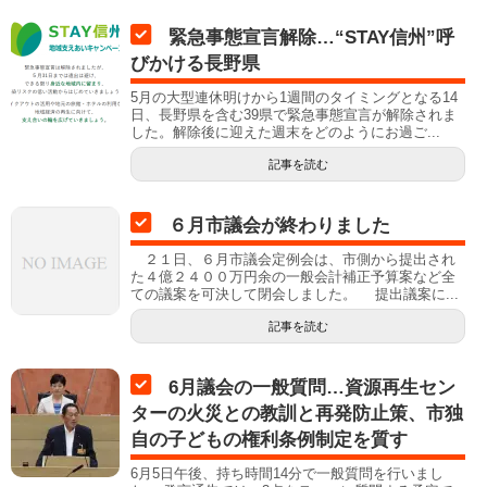
緊急事態宣言解除…“STAY信州”呼
びかける長野県
5月の大型連休明けから1週間のタイミングとなる14
日、長野県を含む39県で緊急事態宣言が解除されま
した。解除後に迎えた週末をどのようにお過ご...
記事を読む
６月市議会が終わりました
２１日、６月市議会定例会は、市側から提出され
た４億２４００万円余の一般会計補正予算案など全
ての議案を可決して閉会しました。 提出議案に...
記事を読む
6月議会の一般質問…資源再生セン
ターの火災との教訓と再発防止策、市独
自の子どもの権利条例制定を質す
6月5日午後、持ち時間14分で一般質問を行いまし