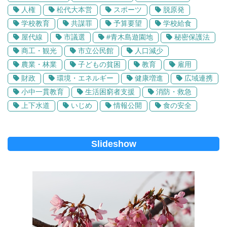
人権
松代大本営
スポーツ
脱原発
学校教育
共謀罪
予算要望
学校給食
屋代線
市議選
#青木島遊園地
秘密保護法
商工・観光
市立公民館
人口減少
農業・林業
子どもの貧困
教育
雇用
財政
環境・エネルギー
健康増進
広域連携
小中一貫教育
生活困窮者支援
消防・救急
上下水道
いじめ
情報公開
食の安全
Slideshow