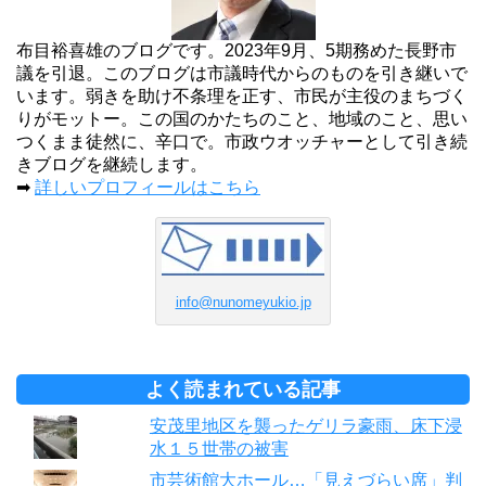
布目裕喜雄のブログです。2023年9月、5期務めた長野市
議を引退。このブログは市議時代からのものを引き継いで
います。弱きを助け不条理を正す、市民が主役のまちづく
りがモットー。この国のかたちのこと、地域のこと、思い
つくまま徒然に、辛口で。市政ウオッチャーとして引き続
きブログを継続します。
➡
詳しいプロフィールはこちら
info@nunomeyukio.jp
よく読まれている記事
安茂里地区を襲ったゲリラ豪雨、床下浸
水１５世帯の被害
市芸術館大ホール…「見えづらい席」判