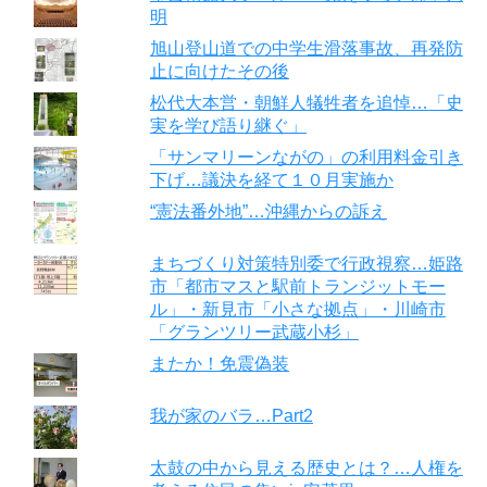
明
旭山登山道での中学生滑落事故、再発防
止に向けたその後
松代大本営・朝鮮人犠牲者を追悼…「史
実を学び語り継ぐ」
「サンマリーンながの」の利用料金引き
下げ…議決を経て１０月実施か
“憲法番外地”…沖縄からの訴え
まちづくり対策特別委で行政視察…姫路
市「都市マスと駅前トランジットモー
ル」・新見市「小さな拠点」・川崎市
「グランツリー武蔵小杉」
またか！免震偽装
我が家のバラ…Part2
太鼓の中から見える歴史とは？…人権を