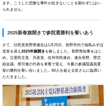
ます。こうした悲惨な事件が起きないことを願わずにはい
られません。
2025新春旗開きで参院選勝利を誓いあう
さて、社民党長野県連合は1月25日、長野市内で福島みずほ
党首を迎え
2025年旗開き
を催しました。長野県知事をはじ
め、立憲民主党、共産党、信州市民連合、連合長野、県労
組会議、県労連の代表を来賓で迎え、今夏の参議院議員選
挙の勝利を誓い合いました。80人を超える皆さんに臨席い
ただきました。