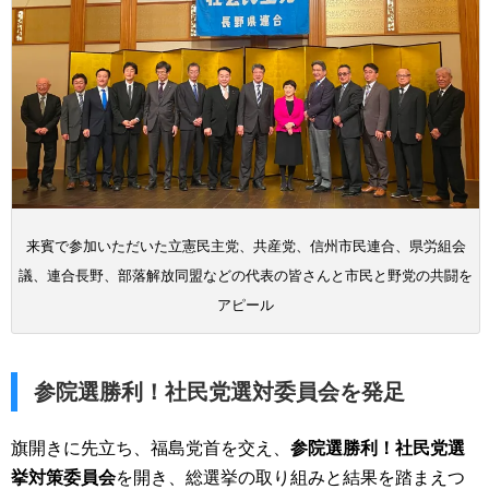
来賓で参加いただいた立憲民主党、共産党、信州市民連合、県労組会
議、連合長野、部落解放同盟などの代表の皆さんと市民と野党の共闘を
アピール
参院選勝利！社民党選対委員会を発足
旗開きに先立ち、福島党首を交え、
参院選勝利！社民党選
挙対策委員会
を開き、総選挙の取り組みと結果を踏まえつ