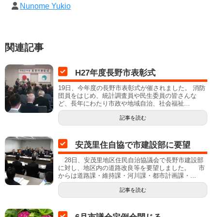
Nunome Yukio
関連記事
H27年度長野市表彰式
19日、今年度の長野市表彰式が催されました。 消防
団員をはじめ、統計調査員や民生委員の皆さんな
ど、長年にわたり市政や地域自治、社会福祉...
記事を読む
安茂里住自協で市建設部に要望
28日、安茂里地区住民自治協議会で長野市建設部
に対し、地区内の道路改良等を要望しました。 市
からは道路課・維持課・河川課・都市計画課・...
記事を読む