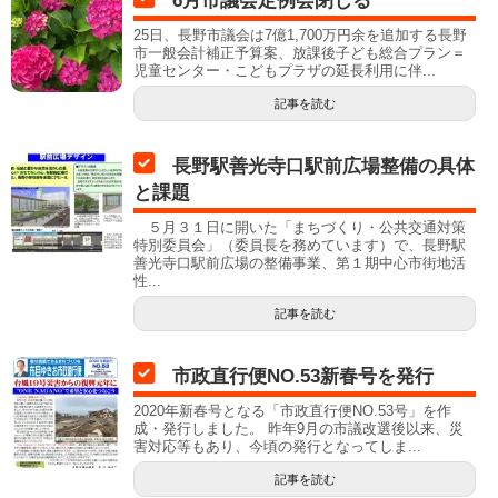
6月市議会定例会閉じる
25日、長野市議会は7億1,700万円余を追加する長野
市一般会計補正予算案、放課後子ども総合プラン＝
児童センター・こどもプラザの延長利用に伴...
記事を読む
長野駅善光寺口駅前広場整備の具体
と課題
５月３１日に開いた「まちづくり・公共交通対策
特別委員会」（委員長を務めています）で、長野駅
善光寺口駅前広場の整備事業、第１期中心市街地活
性...
記事を読む
市政直行便NO.53新春号を発行
2020年新春号となる「市政直行便NO.53号」を作
成・発行しました。 昨年9月の市議改選後以来、災
害対応等もあり、今頃の発行となってしま...
記事を読む