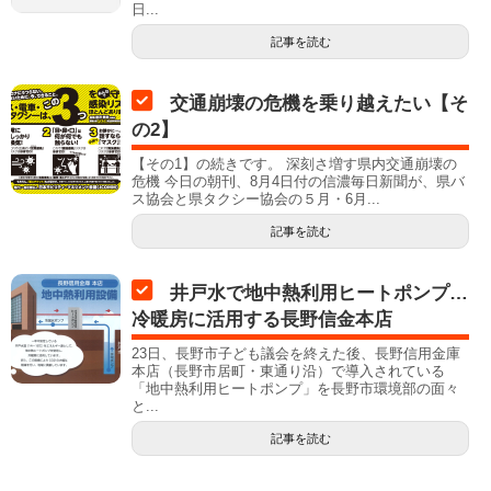
日...
記事を読む
交通崩壊の危機を乗り越えたい【そ
の2】
【その1】の続きです。 深刻さ増す県内交通崩壊の
危機 今日の朝刊、8月4日付の信濃毎日新聞が、県バ
ス協会と県タクシー協会の５月・6月...
記事を読む
井戸水で地中熱利用ヒートポンプ…
冷暖房に活用する長野信金本店
23日、長野市子ども議会を終えた後、長野信用金庫
本店（長野市居町・東通り沿）で導入されている
「地中熱利用ヒートポンプ」を長野市環境部の面々
と...
記事を読む