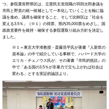
つ、参院選長野県区は、立憲民主党現職の羽田次郎参議を
市民と野党の統一候補として一本化していくことを軸に協
議を進め、議席を確保すること、そして比例区は「社会を
変える3.5％」（※１）の得票、県内35,000票をめざし、国
政政党要件を維持・確保する参院選取り組み方針を決定し
ました。
※１＝東京大学准教授・斎藤浩平氏が著書『人新世の
資本論』の中で紹介している事柄で、ハバード大学の
エリカ・チェノウス氏が、その著書『市民的抵抗』の
中で「ある国の3.5％が非暴力で立ち上がれば社会は
変わる」とする実証的論説より。