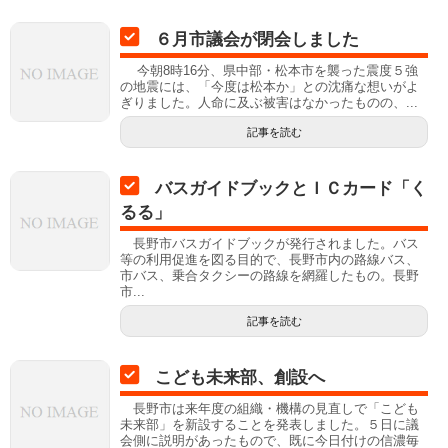
６月市議会が閉会しました
今朝8時16分、県中部・松本市を襲った震度５強
の地震には、「今度は松本か」との沈痛な想いがよ
ぎりました。人命に及ぶ被害はなかったものの、...
記事を読む
バスガイドブックとＩＣカード「く
るる」
長野市バスガイドブックが発行されました。バス
等の利用促進を図る目的で、長野市内の路線バス、
市バス、乗合タクシーの路線を網羅したもの。長野
市...
記事を読む
こども未来部、創設へ
長野市は来年度の組織・機構の見直しで「こども
未来部」を新設することを発表しました。５日に議
会側に説明があったもので、既に今日付けの信濃毎