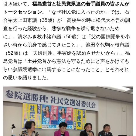
引き続いて、
福島党首と社民党県連の若手議員の皆さんが
トークセッション
。「なぜ社民党に入ったのか」では、石
合祐太上田市議（35歳）が「高校生の時に松代大本営の調
査を行った経験から、悲惨な戦争を繰り返さないため
に」、清水みき枝小諸市議（50歳）は「父の国鉄闘争を小
さい時から肌身で感じてきたこと」、池田幸代駒ヶ根市議
（52歳）は「夫婦別姓、事実婚を認めさせたいから」、福
島党首は「土井党首から憲法を守るためにと声をかけても
らい参議院選挙に出馬することになったこと」とそれぞれ
の思いを語りました。