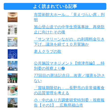
よく読まれている記事
市芸術館大ホール…「見えづらい席」判
明
旭山登山道での中学生滑落事故、再発防
止に向けたその後
「サンマリーンながの」の利用料金引き
下げ…議決を経て１０月実施か
老人クラブの歌
公共施設マネジメント【焼津市編】…特
別委の視察より➋
77回目の憲法記念日…改憲／壊憲を許さ
ない
「賞味期限切れ」…長野市の非常備蓄食
の品質管理を考える
小・中のあり方調査研究特別委・視察報
告【その1】…広島県福山市