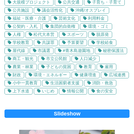
大規模プロジェクト
公共交通
子育ち・子育て
公共施設
議会活性化
沖縄/オスプレイ
福祉・医療・介護
芸術文化
利用料金
公契約・入札
集団的自衛権
環境・ゴミ
人権
松代大本営
スポーツ
脱原発
学校教育
共謀罪
予算要望
学校給食
屋代線
市議選
#青木島遊園地
秘密保護法
商工・観光
市立公民館
人口減少
農業・林業
子どもの貧困
教育
雇用
財政
環境・エネルギー
健康増進
広域連携
小中一貫教育
生活困窮者支援
消防・救急
上下水道
いじめ
情報公開
食の安全
Slideshow