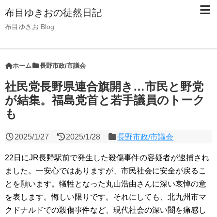
布目ゆきおの徒然日記
布目ゆきお Blog
ホーム
長野市政/市議会
社民党長野県連合旗開き…市民と野党
が結集。福島党首と若手議員のトーク
も
2025/1/27
2025/1/28
長野市政/市議会
22日にJR長野駅前で発生した殺傷事件の容疑者が逮捕され
ました。一安心ではありますが、市民社会に安全が戻るこ
とを願います。犠牲となった丸山浩由さんに深い哀悼の意
を表します。悔しい限りです。それにしても、北九州市マ
クドナルドでの殺傷事件など、現代社会の深い闇を痛感し