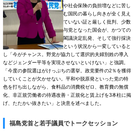
や社会保険の負担増などに苦し
む国民の暮らし向きが全く見え
ていない証と厳しく批判、少数
与党となった国会が、かつての
閣議決定乱発、そして強行採決
という状況から一変していると
し「今がチャンス。野党が協力して選択的夫婦別姓の導入
などジェンダー平等を実現させないといけない」と強調。
「今度の参院選はがけっぷちの選挙。政党要件の2％を獲得
していくことが欠かせない。平和や脱原発といった党の特
色を打ち出しながら、食料品の消費税ゼロ、教育費の無償
化、非正規労働者の待遇改善・正規化と賃上げを3本柱に掲
げ、たたかい抜きたい」と決意を述べました。
福島党首と若手議員でトークセッション