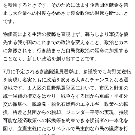
を転換するときです。そのためにはまず企業団体献金を禁
止し大企業への忖度をやめさせ裏金政治の温床を断つこと
です。
物価高による生活の疲弊を直視せず、暮らしより軍拡を優
先する我が国のこれまでの政治を変えること、政治とカネ
に象徴される、行き詰まった自民党政治の延命に加担する
ことなく、新しい政治を創り出すことです。
7月に予定される参議院議員選挙は、参議院でも与野党逆転
を実現し名実ともに政治を変える大きなチャンスとなる選
挙戦です。１人区の長野県選挙区において、市民と野党の
統一候補の擁立をはかり、戦争をする国から軍縮・平和外
交の徹底へ、脱原発・脱化石燃料のエネルギー政策への転
換、格差と貧困からの脱却、ジェンダー平等の実現、持続
可能な経済政策への転換等を約束できる候補者の一本化を
図り、立憲主義にたちリベラルで民主的な市民の議席を打