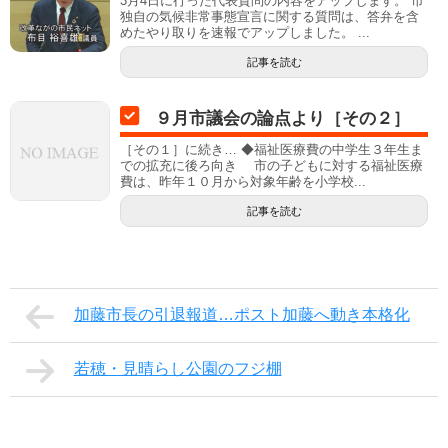
3月4日に行った代表質問の内容をアップします。 市
独自の気候非常事態宣言に関する質問は、答弁を含
めたやり取りを速報でアップしました。 ...
記事を読む
９月市議会の論点より［その２］
［その１］に続き… ◆福祉医療費の中学生３年生ま
での拡充に後ろ向き 市の子どもに対する福祉医療
費は、昨年１０月から対象年齢を小学校...
記事を読む
加藤市長の引退報道…ポスト加藤へ動き本格化
若穂・見晴らし公園のフジ棚