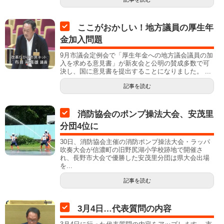
ここがおかしい！地方議員の厚生年
金加入問題
9月市議会定例会で「厚生年金への地方議会議員の加
入を求める意見書」が新友会と公明の賛成多数で可
決し、国に意見書を提出することになりました。 ...
記事を読む
消防協会のポンプ操法大会、安茂里
分団4位に
30日、消防協会主催の消防ポンプ操法大会・ラッパ
吹奏大会が信濃町の旧野尻湖小学校跡地で開催さ
れ、長野市大会で優勝した安茂里分団は県大会出場
を...
記事を読む
3月4日…代表質問の内容