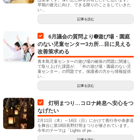
早期の復元に向け、できる限りのことをしていきた
い...
記事を読む
6月議会の質問より➌遊び場・園庭
のない児童センター3カ所…目に見える
改善策求める
青木島児童センターの遊び場の確保の問題に関連し
て取り上げた課題が、「外の遊び場・園庭のない児
童センター」の問題です。保護者の方から情報提供
い...
記事を読む
灯明まつり…コロナ終息へ安心をつ
なげたい
2月11日（木）～14日（日）にかけて善行寺や表参道
を舞台に第18回長野灯明まつりが催されています。
今年のテーマは「Lights of pe...
記事を読む