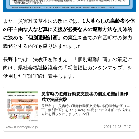
また、災害対策基本法の改正では、
1人暮らしの高齢者や体
の不自由な人など真に支援が必要な人の避難方法を具体的
に決める「個別避難計画」の策定
を全ての市区町村の努力
義務とする内容も盛り込まれました。
長野市では、法改正を踏まえ、「個別避難計画」の策定に
向け、県社会福祉協議会の「災害福祉カンタンマップ」を
活用した実証実験に着手します。
災害時の避難行動要支援者の個別避難計画作
成で実証実験
長野市は、災害時の避難行動要支援者の個別避難計画（以
下、個別計画）をR7（2025）年度までに全市的に作成する
方針を明らかにしました。22日...
2021-04-23 17:17
www.nunomeyukio.jp