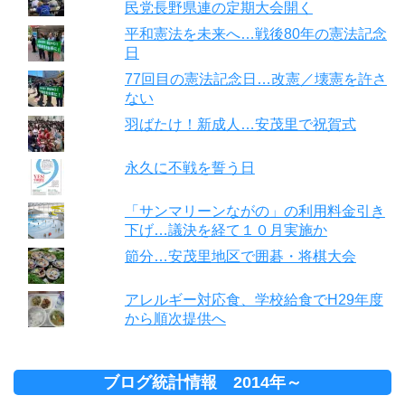
民党長野県連の定期大会開く
平和憲法を未来へ…戦後80年の憲法記念
日
77回目の憲法記念日…改憲／壊憲を許さ
ない
羽ばたけ！新成人…安茂里で祝賀式
永久に不戦を誓う日
「サンマリーンながの」の利用料金引き
下げ…議決を経て１０月実施か
節分…安茂里地区で囲碁・将棋大会
アレルギー対応食、学校給食でH29年度
から順次提供へ
ブログ統計情報 2014年～