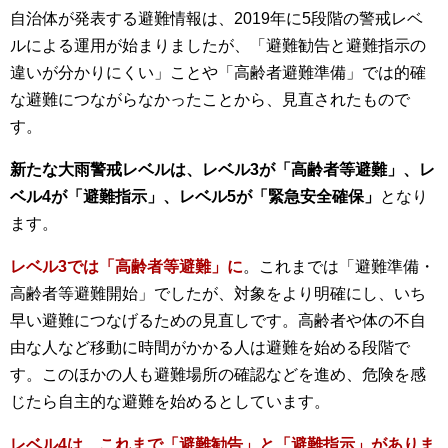
自治体が発表する避難情報は、2019年に5段階の警戒レベ
ルによる運用が始まりましたが、「避難勧告と避難指示の
違いが分かりにくい」ことや「高齢者避難準備」では的確
な避難につながらなかったことから、見直されたもので
す。
新たな大雨警戒レベルは、レベル3が「高齢者等避難」、レ
ベル4が「避難指示」、レベル5が「緊急安全確保」
となり
ます。
レベル3では「高齢者等避難」に
。これまでは「避難準備・
高齢者等避難開始」でしたが、対象をより明確にし、いち
早い避難につなげるための見直しです。高齢者や体の不自
由な人など移動に時間がかかる人は避難を始める段階で
す。このほかの人も避難場所の確認などを進め、危険を感
じたら自主的な避難を始めるとしています。
レベル4は、これまで「避難勧告」と「避難指示」がありま