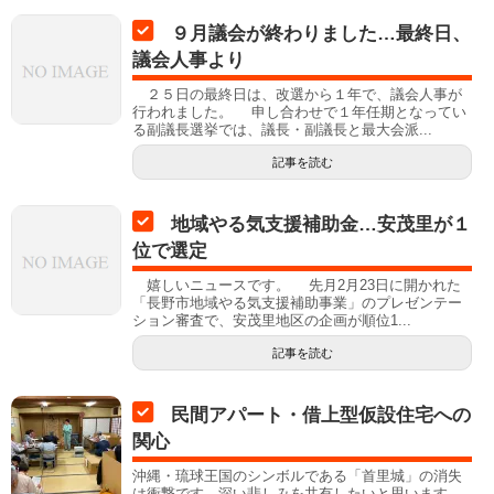
９月議会が終わりました…最終日、
議会人事より
２５日の最終日は、改選から１年で、議会人事が
行われました。 申し合わせで１年任期となってい
る副議長選挙では、議長・副議長と最大会派...
記事を読む
地域やる気支援補助金…安茂里が１
位で選定
嬉しいニュースです。 先月2月23日に開かれた
「長野市地域やる気支援補助事業」のプレゼンテー
ション審査で、安茂里地区の企画が順位1...
記事を読む
民間アパート・借上型仮設住宅への
関心
沖縄・琉球王国のシンボルである「首里城」の消失
は衝撃です。深い悲しみを共有したいと思います。