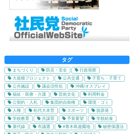
タグ
まちづくり
防災・安全
行政視察
大規模プロジェクト
公共交通
子育ち・子育て
公共施設
議会活性化
沖縄/オスプレイ
福祉・医療・介護
芸術文化
利用料金
公契約・入札
集団的自衛権
環境・ゴミ
人権
松代大本営
スポーツ
脱原発
学校教育
共謀罪
予算要望
学校給食
屋代線
市議選
#青木島遊園地
秘密保護法