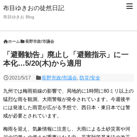
布目ゆきおの徒然日記
布目ゆきお Blog
ホーム
長野市政/市議会
「避難勧告」廃止し「避難指示」に一
本化…5/20(木)から適用
2021/5/17
長野市政/市議会
,
防災/安全
九州では梅雨前線の影響で、局地的に1時間に80ミリ以上の
猛烈な雨を観測、大雨警報が発令されています。今週後半
には発達した雨雲が広がる予想で、西日本・東日本では警
戒が必要とされています。
梅雨を迎え、気象情報に注意し、大雨による土砂災害や河