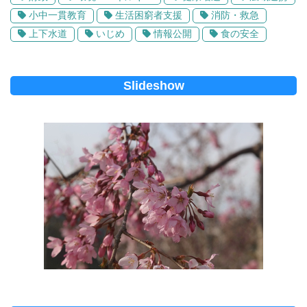
小中一貫教育
生活困窮者支援
消防・救急
上下水道
いじめ
情報公開
食の安全
Slideshow