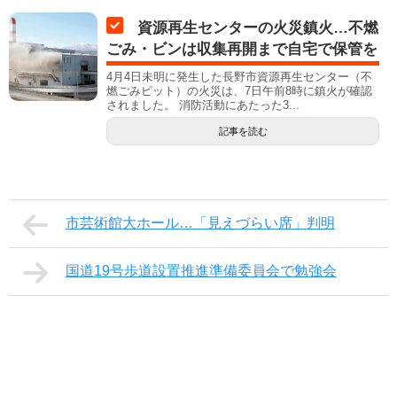
資源再生センターの火災鎮火…不燃
ごみ・ビンは収集再開まで自宅で保管を
4月4日未明に発生した長野市資源再生センター（不
燃ごみピット）の火災は、7日午前8時に鎮火が確認
されました。 消防活動にあたった3...
記事を読む
市芸術館大ホール…「見えづらい席」判明
国道19号歩道設置推進準備委員会で勉強会