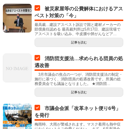
被災家屋等の公費解体におけるアス
ベスト対策の「今」
最高裁…建設アスベスト訴訟で国と建材メーカーの
賠償責任認める 最高裁判所は5月17日、建設現場で
アスベストを吸い込み、中皮腫や肺がんなどア...
記事を読む
消防団支援法…求められる団員の処
遇改善
3月市議会の焦点の一つが、消防団支援法の制定・
施行に基づく、消防団員の処遇改善です。所属の総
務委員会でも議論となりました。 ★消防団...
記事を読む
市議会会派「改革ネット便り6号」
を発行
梅雨時、大雨が警戒されます。マスク着用も熱中症
にならないようご自愛ください。 さて、6月市議会