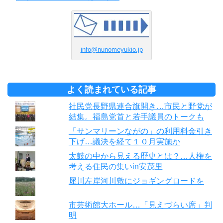
info@nunomeyukio.jp
よく読まれている記事
社民党長野県連合旗開き…市民と野党が
結集。福島党首と若手議員のトークも
「サンマリーンながの」の利用料金引き
下げ…議決を経て１０月実施か
太鼓の中から見える歴史とは？…人権を
考える住民の集いin安茂里
犀川左岸河川敷にジョギングロードを
市芸術館大ホール…「見えづらい席」判
明