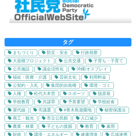
タグ
まちづくり
防災・安全
行政視察
大規模プロジェクト
公共交通
子育ち・子育て
公共施設
議会活性化
沖縄/オスプレイ
福祉・医療・介護
芸術文化
利用料金
公契約・入札
集団的自衛権
環境・ゴミ
人権
松代大本営
スポーツ
脱原発
学校教育
共謀罪
予算要望
学校給食
屋代線
市議選
#青木島遊園地
秘密保護法
商工・観光
市立公民館
人口減少
農業・林業
子どもの貧困
教育
雇用
財政
環境・エネルギー
健康増進
広域連携