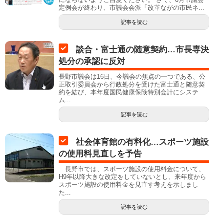
定例会が終わり、市議会会派「改革ながの市民ネ...
記事を読む
談合・富士通の随意契約…市長専決
処分の承認に反対
長野市議会は16日、今議会の焦点の一つである、公
正取引委員会から行政処分を受けた富士通と随意契
約を結び、本年度国民健康保険特別会計にシステ
ム...
記事を読む
社会体育館の有料化…スポーツ施設
の使用料見直しを予告
長野市では、スポーツ施設の使用料金について、
H9年以降大きな改定をしていないとし、来年度から
スポーツ施設の使用料金を見直す考えを示しまし
た...
記事を読む