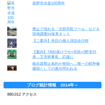
長野市水道100周年
廃止で揺れる「北部市民プール」などを
現地調査by改革ネット
【ご案内】布目の個人演説会日程
【案内】7/6杉尾ひでや×市民×3野党代
表…又市幹事長、応援に
核兵器禁止条約が発効へ…唯一の戦争被
爆国としての責任問われる
ブログ統計情報 2014年～
880,012 アクセス