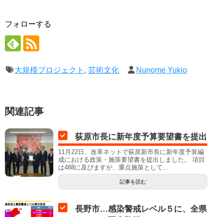
フォローする
大規模プロジェクト
,
芸術文化
Nunome Yukio
関連記事
荻原市長に新年度予算要望書を提出
11月22日、改革ネットで荻原新市長に新年度予算編
成における政策・施策要望書を提出しました。 項目
は488に及びますが、重点施策として...
記事を読む
長野市…感染警戒レベル５に、全県