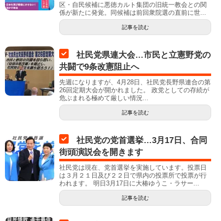
区・自民候補に悪徳カルト集団の旧統一教会との関
係が新たに発覚。同候補は前回衆院選の直前に世...
記事を読む
社民党県連大会…市民と立憲野党の
共闘で9条改憲阻止へ
先週になりますが、4月28日、社民党長野県連合の第
26回定期大会が開かれました。 政党としての存続が
危ぶまれる極めて厳しい情況...
記事を読む
社民党の党首選挙…3月17日、合同
街頭演説会を開きます
社民党は現在、党首選挙を実施しています。投票日
は３月２１日及び２２日で県内の投票所で投票が行
われます。 明日3月17日に大椿ゆうこ・ラサー...
記事を読む