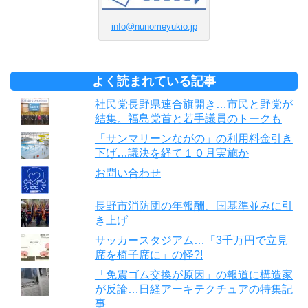
info@nunomeyukio.jp
よく読まれている記事
社民党長野県連合旗開き…市民と野党が
結集。福島党首と若手議員のトークも
「サンマリーンながの」の利用料金引き
下げ…議決を経て１０月実施か
お問い合わせ
長野市消防団の年報酬、国基準並みに引
き上げ
サッカースタジアム…「3千万円で立見
席を椅子席に」の怪?!
「免震ゴム交換が原因」の報道に構造家
が反論…日経アーキテクチュアの特集記
事