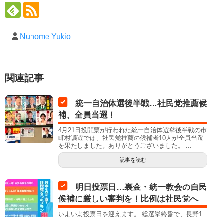
Nunome Yukio
関連記事
統一自治体選後半戦…社民党推薦候
補、全員当選！
4月21日投開票が行われた統一自治体選挙後半戦の市
町村議選では、社民党推薦の候補者10人が全員当選
を果たしました。ありがとうございました。 ...
記事を読む
明日投票日…裏金・統一教会の自民
候補に厳しい審判を！比例は社民党へ
いよいよ投票日を迎えます。 総選挙終盤で、長野1