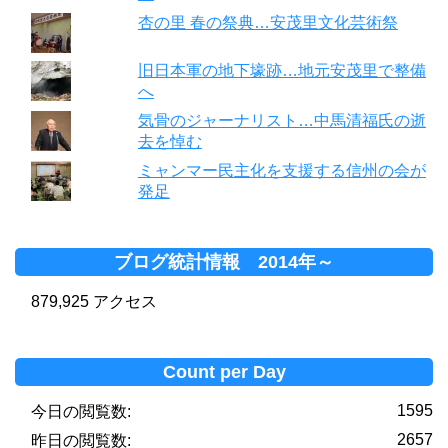
杏の里 春の祭典…安茂里文化芸術祭
旧日本軍の地下壕跡…地元安茂里で整備
へ
気骨のジャーナリスト…中馬清福氏の逝
去を悼む
ミャンマー民主化を支援する信州の会が
発足
ブログ統計情報 2014年～
879,925 アクセス
Count per Day
1595
今日の閲覧数:
2657
昨日の閲覧数: