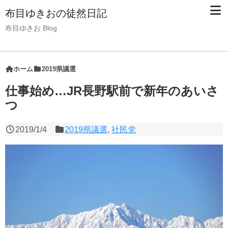
布目ゆきおの徒然日記
布目ゆきお Blog
ホーム
2019県議選
仕事始め…JR長野駅前で新年のあいさ
つ
2019/1/4
2019県議選
,
社民党