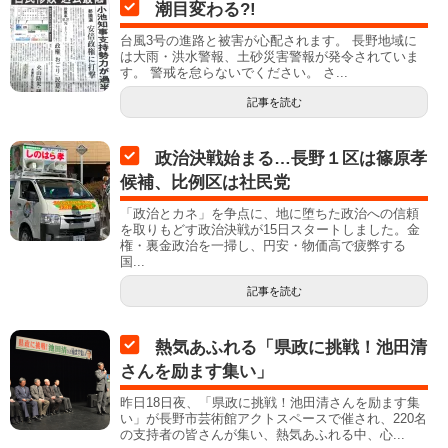
潮目変わる?!
台風3号の進路と被害が心配されます。 長野地域に
は大雨・洪水警報、土砂災害警報が発令されていま
す。 警戒を怠らないでください。 さ...
記事を読む
政治決戦始まる…長野１区は篠原孝
候補、比例区は社民党
「政治とカネ」を争点に、地に堕ちた政治への信頼
を取りもどす政治決戦が15日スタートしました。金
権・裏金政治を一掃し、円安・物価高で疲弊する
国...
記事を読む
熱気あふれる「県政に挑戦！池田清
さんを励ます集い」
昨日18日夜、「県政に挑戦！池田清さんを励ます集
い」が長野市芸術館アクトスペースで催され、220名
の支持者の皆さんが集い、熱気あふれる中、心...