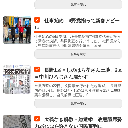
記事を読む
仕事始め…4野党揃って新春アピー
ル
仕事始めの6日早朝、JR長野駅前で4野党代表が揃っ
て新春の挨拶、共同街宣を行いました。 社民党から
は県連幹事長の池田清県議会議員、国民...
記事を読む
長野1区＝しのはら孝さん圧勝、2区
＝中川ひろじさん届かず
台風直撃の22日、投開票が行われた総選挙。 長野県
内の戦いは、長野1区・しのはら孝候補が13万1,883
票を獲得し、自民前職に圧勝、6...
記事を読む
大義なき解散・総選挙…改憲議席勢
力3分の2を許さない国民審判に