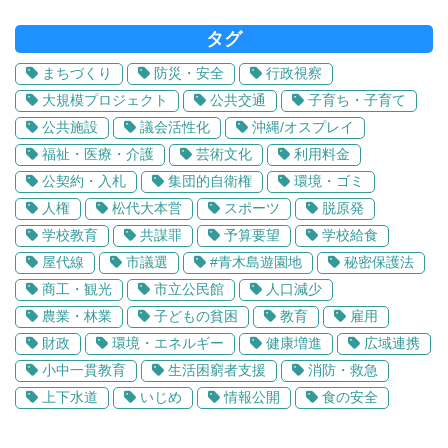
タグ
まちづくり
防災・安全
行政視察
大規模プロジェクト
公共交通
子育ち・子育て
公共施設
議会活性化
沖縄/オスプレイ
福祉・医療・介護
芸術文化
利用料金
公契約・入札
集団的自衛権
環境・ゴミ
人権
松代大本営
スポーツ
脱原発
学校教育
共謀罪
予算要望
学校給食
屋代線
市議選
#青木島遊園地
秘密保護法
商工・観光
市立公民館
人口減少
農業・林業
子どもの貧困
教育
雇用
財政
環境・エネルギー
健康増進
広域連携
小中一貫教育
生活困窮者支援
消防・救急
上下水道
いじめ
情報公開
食の安全