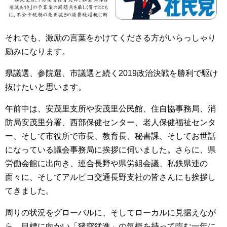
それでも、激励の言葉をかけてくださる方がいらっしゃり
励みになります。
県議選、参院選、市議選と続く2019政治決戦を勝利で駆け
抜けたいと思います。
午前中は、安茂里支所や安茂里公民館、住自協事務局、消
防局安茂里分署、西部保健センター、老人保健福祉センタ
ー、そして市役所で市長、教育長、秘書課、そしてお世話
になっている議会事務局に挨拶に伺いました。さらに、県
労働会館に出向き、連合長野や県労組会議、私鉄県連の
面々に、そしてアルピコ交通長野支社の皆さんにも挨拶し
てきました。
周りの状況をグローバルに、そしてローカルに見据えなが
ら、目標に向かい「猪突猛進」の気概を持って臨む一年に