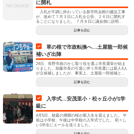
に開札
入札が不調に終わっている新市民会館の建設工事
が、改めて７月３日に入札を公告、２６日に開札す
ることになりました。 ７月８日に議会側に説明...
記事を読む
草の根で市政転換へ…土屋龍一郎候
補いざ出陣
24日、長野市政のかじ取り役を選ぶ市長選挙が始ま
りました。加藤市長の引退に伴う市長選には新人4人
が立候補しましたが、事実上、土屋龍一郎候補と...
記事を読む
入学式…安茂里小・松ヶ丘小が1学
級に
4月5日、校庭の満開の桜が新入生を迎えました。 午
前は小学校、午後は中学校の入学式でした。 初々し
い1年生にエールを送りました。 ...
記事を読む