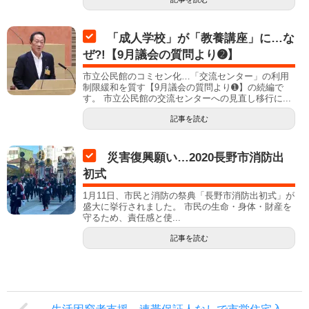
「成人学校」が「教養講座」に…な
ぜ?!【9月議会の質問より➋】
市立公民館のコミセン化…「交流センター」の利用
制限緩和を質す【9月議会の質問より➊】の続編で
す。 市立公民館の交流センターへの見直し移行に...
記事を読む
災害復興願い…2020長野市消防出
初式
1月11日、市民と消防の祭典「長野市消防出初式」が
盛大に挙行されました。 市民の生命・身体・財産を
守るため、責任感と使...
記事を読む