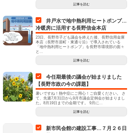
記事を読む
井戸水で地中熱利用ヒートポンプ…
冷暖房に活用する長野信金本店
23日、長野市子ども議会を終えた後、長野信用金庫
本店（長野市居町・東通り沿）で導入されている
「地中熱利用ヒートポンプ」を長野市環境部の面々
と...
記事を読む
今任期最後の議会が始まりました
【長野市政の今の課題】
暑いですね！熱中症にご用心！ご自愛ください。 さ
て、先週7月31日から9月市議会定例会が始まりまし
た。8月19日までの会期です。 9月に...
記事を読む
新市民会館の建設工事…７月２６日