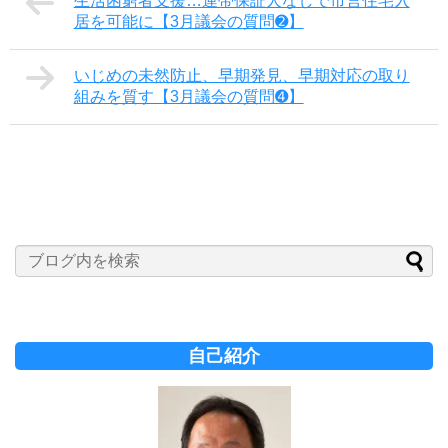
生活困窮者支援…連帯保証人なしで市営住宅入
居を可能に【3月議会の質問➋】
いじめの未然防止、早期発見、早期対応の取り
組みを質す【3月議会の質問➍】
自己紹介