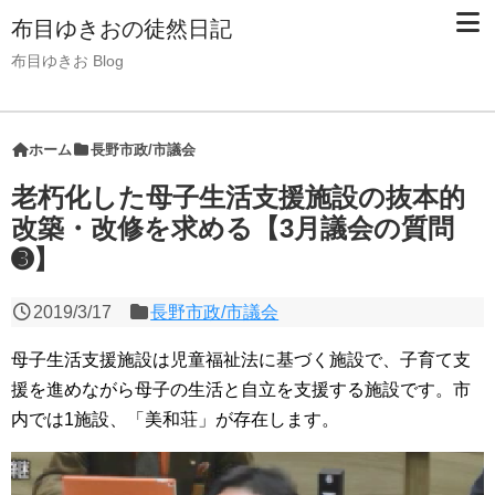
布目ゆきおの徒然日記
布目ゆきお Blog
ホーム
長野市政/市議会
老朽化した母子生活支援施設の抜本的
改築・改修を求める【3月議会の質問
➌】
2019/3/17
長野市政/市議会
母子生活支援施設は児童福祉法に基づく施設で、子育て支
援を進めながら母子の生活と自立を支援する施設です。市
内では1施設、「美和荘」が存在します。