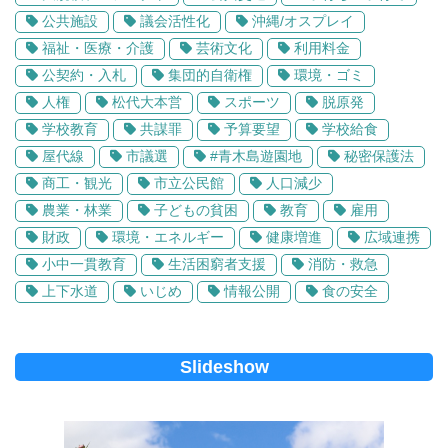
公共施設
議会活性化
沖縄/オスプレイ
福祉・医療・介護
芸術文化
利用料金
公契約・入札
集団的自衛権
環境・ゴミ
人権
松代大本営
スポーツ
脱原発
学校教育
共謀罪
予算要望
学校給食
屋代線
市議選
#青木島遊園地
秘密保護法
商工・観光
市立公民館
人口減少
農業・林業
子どもの貧困
教育
雇用
財政
環境・エネルギー
健康増進
広域連携
小中一貫教育
生活困窮者支援
消防・救急
上下水道
いじめ
情報公開
食の安全
Slideshow