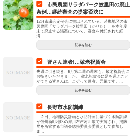
市民農園サラダパーク蚊里田の廃止
条例…継続審査の提案否決に
12月市議会定例会に提出されている、若槻地区の市
民農園「サラダパーク蚊里田（かりた）」を本年度
末で廃止する議案について、審査を付託された経
済...
記事を読む
皆さん達者!…敬老祝賀会
先週に引き続き、9月第二週の週末も、敬老祝賀会に
お招きいただきました。 敬老祝賀会に足を運ぶこと
ができる皆さんは、こぞって達者、元気です。...
記事を読む
長野市水防訓練
２日、地域防災計画と水防計画に基づく水防訓練
が信州新町地区の犀川左岸河川敷で実施され、消防
局を所管する市議会総務委員会委員として参加し
ま...