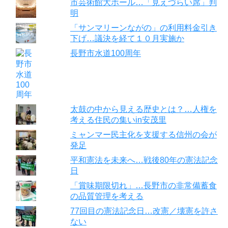
市芸術館大ホール…「見えづらい席」判
明
「サンマリーンながの」の利用料金引き
下げ…議決を経て１０月実施か
長野市水道100周年
太鼓の中から見える歴史とは？…人権を
考える住民の集いin安茂里
ミャンマー民主化を支援する信州の会が
発足
平和憲法を未来へ…戦後80年の憲法記念
日
「賞味期限切れ」…長野市の非常備蓄食
の品質管理を考える
77回目の憲法記念日…改憲／壊憲を許さ
ない