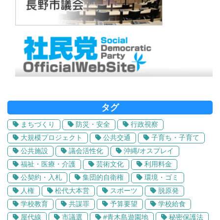
タグ
まちづくり
防災・安全
行政視察
大規模プロジェクト
公共交通
子育ち・子育て
公共施設
議会活性化
沖縄/オスプレイ
福祉・医療・介護
芸術文化
利用料金
公契約・入札
集団的自衛権
環境・ゴミ
人権
松代大本営
スポーツ
脱原発
学校教育
共謀罪
予算要望
学校給食
屋代線
市議選
#青木島遊園地
秘密保護法