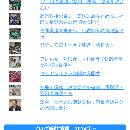
77回目の憲法記念日…改憲／壊憲を許さ
ない
高市政権の暴走・憲法改悪を止める…社
民党長野県連の定期大会開く
平和憲法を未来へ…戦後80年の憲法記念
日
節分…安茂里地区で囲碁・将棋大会
アレルギー対応食、学校給食でH29年度
から順次提供へ
コヒガンザクラ満開の入園式
社民１議席、政党要件を確保…選挙区・
羽田氏再選なる
談合・富士通の随意契約…市長専決処分
の承認に反対
ブログ統計情報 2014年～