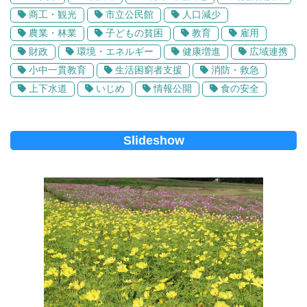
商工・観光
市立公民館
人口減少
農業・林業
子どもの貧困
教育
雇用
財政
環境・エネルギー
健康増進
広域連携
小中一貫教育
生活困窮者支援
消防・救急
上下水道
いじめ
情報公開
食の安全
Slideshow