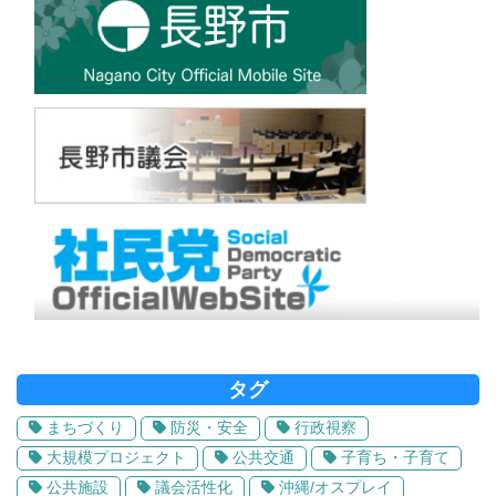
タグ
まちづくり
防災・安全
行政視察
大規模プロジェクト
公共交通
子育ち・子育て
公共施設
議会活性化
沖縄/オスプレイ