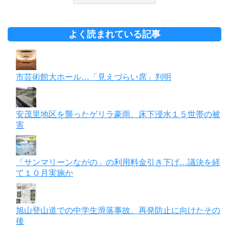
よく読まれている記事
市芸術館大ホール…「見えづらい席」判明
安茂里地区を襲ったゲリラ豪雨、床下浸水１５世帯の被
害
「サンマリーンながの」の利用料金引き下げ…議決を経
て１０月実施か
旭山登山道での中学生滑落事故、再発防止に向けたその
後