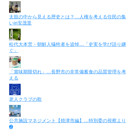
太鼓の中から見える歴史とは？…人権を考える住民の集
いin安茂里
松代大本営・朝鮮人犠牲者を追悼…「史実を学び語り継
ぐ」
「賞味期限切れ」…長野市の非常備蓄食の品質管理を考
える
老人クラブの歌
公共施設マネジメント【焼津市編】…特別委の視察より
➋