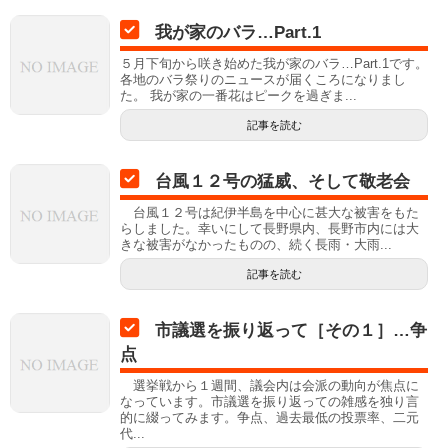
我が家のバラ…Part.1
５月下旬から咲き始めた我が家のバラ…Part.1です。
各地のバラ祭りのニュースが届くころになりまし
た。 我が家の一番花はピークを過ぎま...
記事を読む
台風１２号の猛威、そして敬老会
台風１２号は紀伊半島を中心に甚大な被害をもた
らしました。幸いにして長野県内、長野市内には大
きな被害がなかったものの、続く長雨・大雨...
記事を読む
市議選を振り返って［その１］…争
点
選挙戦から１週間、議会内は会派の動向が焦点に
なっています。市議選を振り返っての雑感を独り言
的に綴ってみます。争点、過去最低の投票率、二元
代...