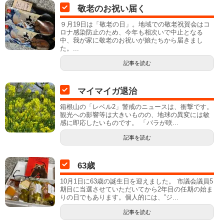
敬老のお祝い届く
９月19日は「敬老の日」。地域での敬老祝賀会はコ
ロナ感染防止のため、今年も相次いで中止となる
中、我が家に敬老のお祝いが娘たちから届きまし
た。...
記事を読む
マイマイガ退治
箱根山の「レベル2」警戒のニュースは、衝撃です。
観光への影響等は大きいものの、地球の異変には敏
感に即応したいものです。 「バラが咲...
記事を読む
63歳
10月1日に63歳の誕生日を迎えました。 市議会議員5
期目に当選させていただいてから2年目の任期の始ま
りの日でもあります。個人的には、”ジ...
記事を読む