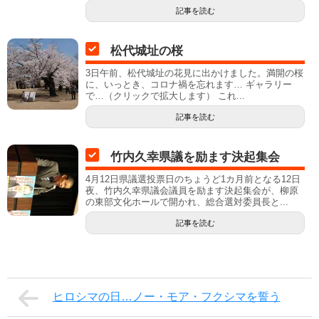
記事を読む
松代城址の桜
3日午前、松代城址の花見に出かけました。満開の桜
に、いっとき、コロナ禍を忘れます… ギャラリー
で…（クリックで拡大します） これ...
記事を読む
竹内久幸県議を励ます決起集会
4月12日県議選投票日のちょうど1カ月前となる12日
夜、竹内久幸県議会議員を励ます決起集会が、柳原
の東部文化ホールで開かれ、総合選対委員長と...
記事を読む
ヒロシマの日…ノー・モア・フクシマを誓う