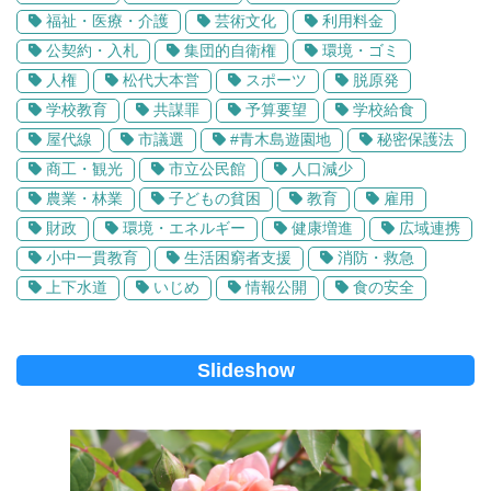
福祉・医療・介護
芸術文化
利用料金
公契約・入札
集団的自衛権
環境・ゴミ
人権
松代大本営
スポーツ
脱原発
学校教育
共謀罪
予算要望
学校給食
屋代線
市議選
#青木島遊園地
秘密保護法
商工・観光
市立公民館
人口減少
農業・林業
子どもの貧困
教育
雇用
財政
環境・エネルギー
健康増進
広域連携
小中一貫教育
生活困窮者支援
消防・救急
上下水道
いじめ
情報公開
食の安全
Slideshow