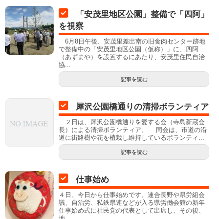
「安茂里地区公園」整備で「四阿」
を視察
6月8日午後、安茂里差出南の旧食肉センター跡地
で整備中の「安茂里地区公園（仮称）」に、四阿
（あずまや）を設置するにあたり、安茂里住民自治
協...
記事を読む
犀沢公園橋通りの清掃ボランティア
２日は、犀沢公園橋通りを愛する会（寺島新蔵会
長）による清掃ボランティア。 同会は、市道の沿
道に街路樹や花を植栽し維持しているボランティ...
記事を読む
仕事始め
４日、今日から仕事始めです。連合長野や県労組会
議、自治労、私鉄県連などが入る県労働会館の新年
仕事始め式に社民党の代表として出席し、その後、
地...