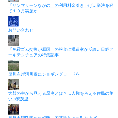
「サンマリーンながの」の利用料金引き下げ…議決を経
て１０月実施か
お問い合わせ
「免震ゴム交換が原因」の報道に構造家が反論…日経ア
ーキテクチュアの特集記事
犀川左岸河川敷にジョギングロードを
太鼓の中から見える歴史とは？…人権を考える住民の集
いin安茂里