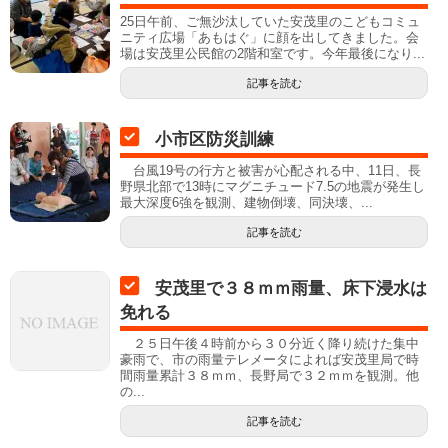
25日午前、ご無沙汰していた安茂里のこどもコミュ
ニティ広場「あもはぐ」に顔を出してきました。会
場は安茂里公民館の2階和室です。今年最後になり...
記事を読む
小市区防災訓練
台風19号の行方と被害が心配される中、11日、長
野県北部で13時にマグニチュード7.5の地震が発生し
最大深度6強を観測、建物倒壊、同決壊、...
記事を読む
安茂里で３８ｍｍ雨量、床下浸水は
免れる
２５日午後４時前から３０分近く降り続けた集中
豪雨で、市の雨量テレメータによれば安茂里局で時
間雨量累計３８ｍｍ、長野局で３２ｍｍを観測。他
の...
記事を読む