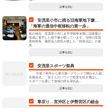
記事を読む
安茂里小市に残る旧海軍地下壕…
「海軍の通信中枢移転の第一歩」
私の地元・安茂里小市に太平洋戦争末期に旧海軍が
造成に着手した地下壕が眠っています。当時の安茂
里村村長、塚田伍八郎氏が残した『村長日記』の発
見...
記事を読む
安茂里スポーツ祭典
午前７時半から犀川第一グランドで開かれた総
合開会式。「皆さんのパワーで暗雲を吹き飛ばし、
スポーツを通じて地域の絆を深めあ...
記事を読む
寒戻り…宮沖区と伊勢宮区の総会