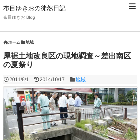
布目ゆきおの徒然日記
布目ゆきお Blog
ホーム
地域
犀裾土地改良区の現地調査～差出南区
の夏祭り
2011/8/1
2014/10/17
地域