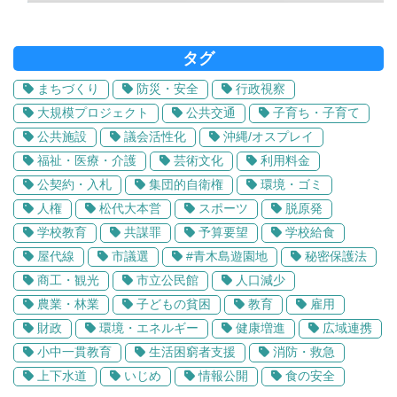
タグ
まちづくり
防災・安全
行政視察
大規模プロジェクト
公共交通
子育ち・子育て
公共施設
議会活性化
沖縄/オスプレイ
福祉・医療・介護
芸術文化
利用料金
公契約・入札
集団的自衛権
環境・ゴミ
人権
松代大本営
スポーツ
脱原発
学校教育
共謀罪
予算要望
学校給食
屋代線
市議選
#青木島遊園地
秘密保護法
商工・観光
市立公民館
人口減少
農業・林業
子どもの貧困
教育
雇用
財政
環境・エネルギー
健康増進
広域連携
小中一貫教育
生活困窮者支援
消防・救急
上下水道
いじめ
情報公開
食の安全