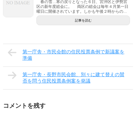
春の雪…寒の戻りとなった６日、宮沖区と伊勢宮
区の新年度総会に。 両区の総会は毎年４月第一日
曜日に開催されています。しかも午後２時からの...
記事を読む
第一庁舎・市民会館の住民投票条例で新議案を
準備
第一庁舎・長野市民会館、別々に建て替えの賛
否を問う住民投票条例案を発議
コメントを残す