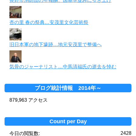
長野市消防団の年報酬、国基準並みに引き上げ
杏の里 春の祭典…安茂里文化芸術祭
旧日本軍の地下壕跡…地元安茂里で整備へ
気骨のジャーナリスト…中馬清福氏の逝去を悼む
ブログ統計情報 2014年～
879,963 アクセス
Count per Day
2428
今日の閲覧数: