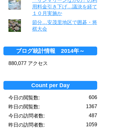
「サンマリーンながの」の利
用料金引き下げ…議決を経て
１０月実施か
節分…安茂里地区で囲碁・将
棋大会
ブログ統計情報 2014年～
880,077 アクセス
Count per Day
606
今日の閲覧数:
1367
昨日の閲覧数:
487
今日の訪問者数:
1059
昨日の訪問者数: