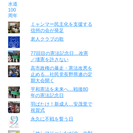
ミャンマー民主化を支援する
信州の会が発足
老人クラブの歌
77回目の憲法記念日…改憲
／壊憲を許さない
高市政権の暴走・憲法改悪を
止める…社民党長野県連の定
期大会開く
平和憲法を未来へ…戦後80
年の憲法記念日
羽ばたけ！新成人…安茂里で
祝賀式
永久に不戦を誓う日