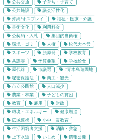
公共交通
子育ち・子育て
公共施設
議会活性化
沖縄/オスプレイ
福祉・医療・介護
芸術文化
利用料金
公契約・入札
集団的自衛権
環境・ゴミ
人権
松代大本営
スポーツ
脱原発
学校教育
共謀罪
予算要望
学校給食
屋代線
市議選
#青木島遊園地
秘密保護法
商工・観光
市立公民館
人口減少
農業・林業
子どもの貧困
教育
雇用
財政
環境・エネルギー
健康増進
広域連携
小中一貫教育
生活困窮者支援
消防・救急
上下水道
いじめ
情報公開