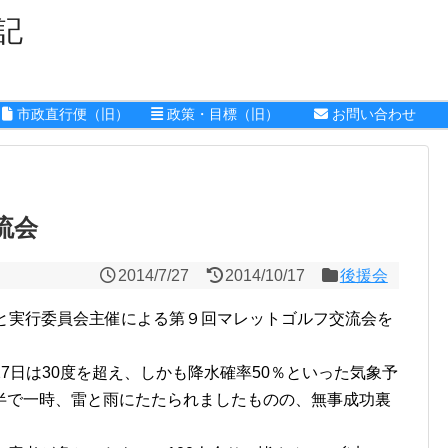
記
市政直行便（旧）
政策・目標（旧）
お問い合わせ
流会
2014/7/27
2014/10/17
後援会
と実行委員会主催による第９回マレットゴルフ交流会を
27日は30度を超え、しかも降水確率50％といった気象予
半で一時、雷と雨にたたられましたものの、無事成功裏