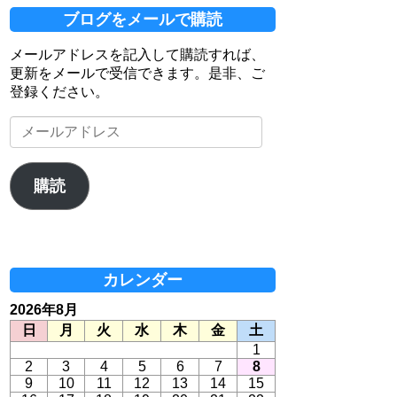
ブログをメールで購読
メールアドレスを記入して購読すれば、
更新をメールで受信できます。是非、ご
登録ください。
メ
ー
ル
ア
購読
ド
レ
ス
カレンダー
2026年8月
日
月
火
水
木
金
土
1
2
3
4
5
6
7
8
9
10
11
12
13
14
15