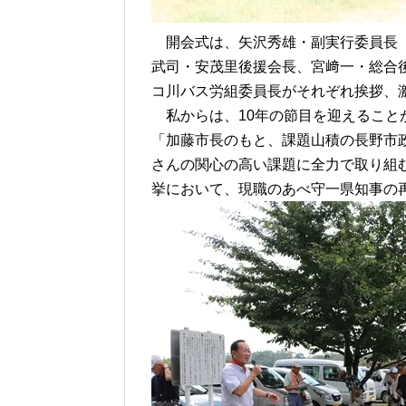
開会式は、矢沢秀雄・副実行委員長（
武司・安茂里後援会長、宮﨑一・総合
コ川バス労組委員長がそれぞれ挨拶、
私からは、10年の節目を迎えること
「加藤市長のもと、課題山積の長野市
さんの関心の高い課題に全力で取り組
挙において、現職のあべ守一県知事の