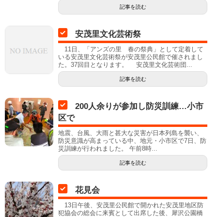
記事を読む
安茂里文化芸術祭
11日、「アンズの里 春の祭典」として定着して
いる安茂里文化芸術祭が安茂里公民館で催されまし
た。37回目となります。 安茂里文化芸術団...
記事を読む
200人余りが参加し防災訓練…小市
区で
地震、台風、大雨と甚大な災害が日本列島を襲い、
防災意識が高まっている中、地元・小市区で7日、防
災訓練が行われました。 午前8時...
記事を読む
花見会
13日午後、安茂里公民館で開かれた安茂里地区防
犯協会の総会に来賓として出席した後、犀沢公園橋