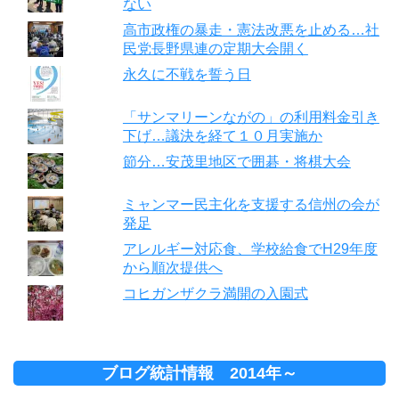
ない
高市政権の暴走・憲法改悪を止める…社
民党長野県連の定期大会開く
永久に不戦を誓う日
「サンマリーンながの」の利用料金引き
下げ…議決を経て１０月実施か
節分…安茂里地区で囲碁・将棋大会
ミャンマー民主化を支援する信州の会が
発足
アレルギー対応食、学校給食でH29年度
から順次提供へ
コヒガンザクラ満開の入園式
ブログ統計情報 2014年～