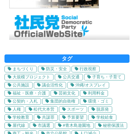
タグ
まちづくり
防災・安全
行政視察
大規模プロジェクト
公共交通
子育ち・子育て
公共施設
議会活性化
沖縄/オスプレイ
福祉・医療・介護
芸術文化
利用料金
公契約・入札
集団的自衛権
環境・ゴミ
人権
松代大本営
スポーツ
脱原発
学校教育
共謀罪
予算要望
学校給食
屋代線
市議選
#青木島遊園地
秘密保護法
商工・観光
市立公民館
人口減少