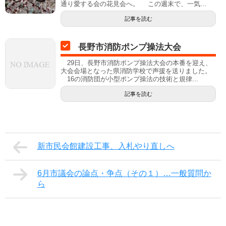
通り愛する会の花見会へ。 この週末で、一気...
記事を読む
長野市消防ポンプ操法大会
29日、長野市消防ポンプ操法大会の本番を迎え、
大会会場となった県消防学校で声援を送りました。
16の消防団が小型ポンプ操法の技術と規律...
記事を読む
新市民会館建設工事、入札やり直しへ
6月市議会の論点・争点（その１）…一般質問か
ら