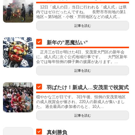
12日「成人の日」当日に行われる「成人式」は県
内ではゼロだったんですね。 長野市市街地の第1
地区～第5地区・小牧・芹田地区などの成人式...
記事を読む
新年の”悪魔払い”
正月三が日が明けた4日、安茂里大門区の新年会
に。成人式に次ぐ公式地域行事です。 大門区新年
会では毎年恒例の獅子舞の披露があります。...
記事を読む
羽ばたけ！新成人…安茂里で祝賀式
穏やかな三が日です。 3日午後、恒例の安茂里地区
の成人祝賀会が催され、220人の新成人が集いまし
た。 過去最高の参加者のもと、10人...
記事を読む
真剣勝負