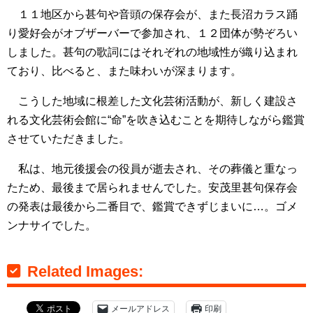
１１地区から甚句や音頭の保存会が、また長沼カラス踊
り愛好会がオブザーバーで参加され、１２団体が勢ぞろい
しました。甚句の歌詞にはそれぞれの地域性が織り込まれ
ており、比べると、また味わいが深まります。
こうした地域に根差した文化芸術活動が、新しく建設さ
れる文化芸術会館に“命”を吹き込むことを期待しながら鑑賞
させていただきました。
私は、地元後援会の役員が逝去され、その葬儀と重なっ
たため、最後まで居られませんでした。安茂里甚句保存会
の発表は最後から二番目で、鑑賞できずじまいに…。ゴメ
ンナサイでした。
Related Images:
メールアドレス
印刷