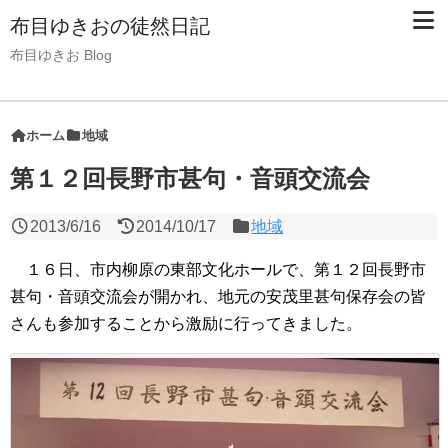
布目ゆきおの徒然日記
布目ゆきお Blog
ホーム
地域
第１２回長野市甚句・音頭交流会
2013/6/16
2014/10/17
地域
１６日、市内柳原の東部文化ホールで、第１２回長野市
甚句・音頭交流会が開かれ、地元の安茂里甚句保存会の皆
さんも参加することから激励に行ってきました。