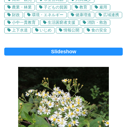
農業・林業
子どもの貧困
教育
雇用
財政
環境・エネルギー
健康増進
広域連携
小中一貫教育
生活困窮者支援
消防・救急
上下水道
いじめ
情報公開
食の安全
Slideshow