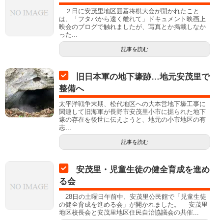
２日に安茂里地区囲碁将棋大会が開かれたこと
は、「フタバから遠く離れて」ドキュメント映画上
映会のブログで触れましたが、写真とか掲載しなか
った...
記事を読む
旧日本軍の地下壕跡…地元安茂里で
整備へ
太平洋戦争末期、松代地区への大本営地下壕工事に
関連して旧海軍が長野市安茂里小市に掘られた地下
壕の存在を後世に伝えようと、地元の小市地区の有
志...
記事を読む
安茂里・児童生徒の健全育成を進め
る会
28日の土曜日午前中、安茂里公民館で「児童生徒
の健全育成を進める会」が開かれました。 安茂里
地区校長会と安茂里地区住民自治協議会の共催...