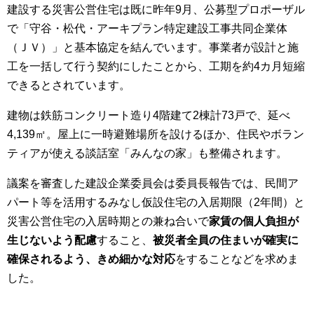
建設する災害公営住宅は既に昨年9月、公募型プロポーザル
で「守谷・松代・アーキプラン特定建設工事共同企業体
（ＪＶ）」と基本協定を結んでいます。事業者が設計と施
工を一括して行う契約にしたことから、工期を約4カ月短縮
できるとされています。
建物は鉄筋コンクリート造り4階建て2棟計73戸で、延べ
4,139㎡。屋上に一時避難場所を設けるほか、住民やボラン
ティアが使える談話室「みんなの家」も整備されます。
議案を審査した建設企業委員会は委員長報告では、民間ア
パート等を活用するみなし仮設住宅の入居期限（2年間）と
災害公営住宅の入居時期との兼ね合いで
家賃の個人負担が
生じないよう配慮
すること、
被災者全員の住まいが確実に
確保されるよう、きめ細かな対応
をすることなどを求めま
した。