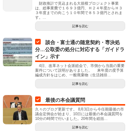
財政推計で見込まれる大規模プロジェクト事業
は、総事業費で１６９３億円、Ｈ２４年度からＨ３
３年度までの向こう１０年間で８５３億円とされま
す。...
記事を読む
談合・富士通の随意契約・専決処
分…公取委の処分に対応する「ガイドラ
イン」示す
4日、改革ネット会派総会で、市側から当面の重要
案件について説明がありました。 来年度の度予算
編成方針をはじめ、一般廃棄物（生活雑排...
記事を読む
最後の本会議質問
久々のブログ更新です。 8月3日から今任期最後の市
議会定例会が始まり、10日には最後の本会議質問を
10分の時間で行いました。20年間を総括...
記事を読む