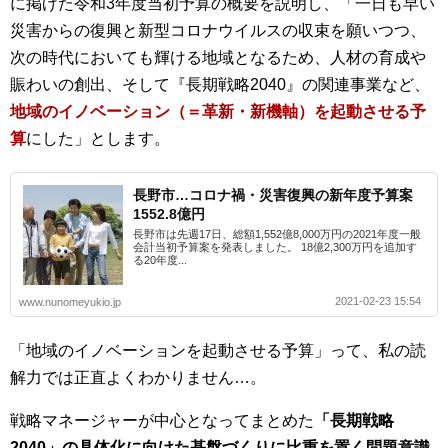
に掲げた令和3年度当初予算の概要を説明し、「一日も早い
災害からの復興と新型コロナウイルスの収束を願いつつ、
次の時代においても輝ける地域となるため、人材の育成や
賑わいの創出、そして『長期戦略2040』の関連事業など、
地域のイノベーション（＝革新・新機軸）を起動させる予
算
にした」とします。
長野市…コロナ禍・災害復興の新年度予算案
1552.8億円
長野市は先週17日、総額1,552億8,000万円の2021年度一般
会計当初予算案を発表しました。 18億2,300万円を追加す
る20年度...
2021-02-23 15:54
www.nunomeyukio.jp
「地域のイノベーションを起動させる予算」って、私の読
解力では正直よくわかりません…。
戦略マネージャーが中心となってまとめた
「長期戦略
2040」の具体化に向けた基盤づくりに比重を置く問題意識