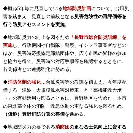
◆概ね5年毎に見直している
地域防災計画
について、台風災
害を踏まえ、見直しの前段となる
災害危険性の再評価等を
行う防災アセスメントを実施
。
◆地域防災力の向上を図るため
「長野市総合防災訓練」を
実施
し、行政機関や自衛隊、警察、インフラ事業者などの
ほか、災害時応援協定締結団体や、広く市民の皆様の参加
と協力を得て、災害時の対応手順等を確認するとともに、
各関係者との連携強化に努める。
◆
消防体制の強化
…台風災害等の教訓を踏まえ、今年度配
備する「津波・大規模風水害対策車」と「高機能救命ボー
ト」の有効活用を図るとともに、豊野地区を含めた、本市
の東北部全体の消防・救急体制の更なる強化を図るため、
（仮称）豊野消防分署の整備
を進める。
◆地域防災力の要である
消防団
の更なる士気向上に資する