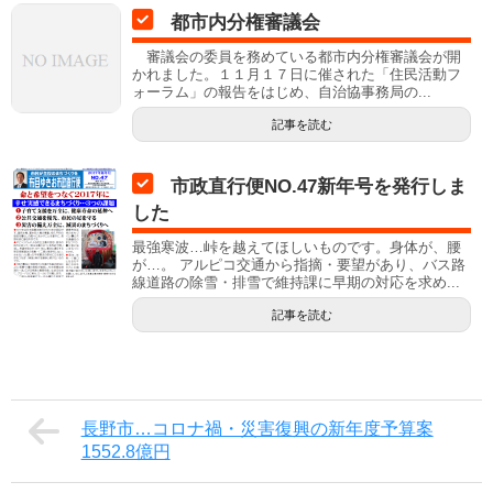
都市内分権審議会
審議会の委員を務めている都市内分権審議会が開
かれました。１１月１７日に催された「住民活動フ
ォーラム」の報告をはじめ、自治協事務局の...
記事を読む
市政直行便NO.47新年号を発行しま
した
最強寒波…峠を越えてほしいものです。身体が、腰
が…。 アルピコ交通から指摘・要望があり、バス路
線道路の除雪・排雪で維持課に早期の対応を求め...
記事を読む
長野市…コロナ禍・災害復興の新年度予算案
1552.8億円