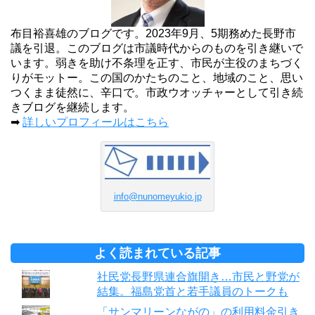
布目裕喜雄のブログです。2023年9月、5期務めた長野市
議を引退。このブログは市議時代からのものを引き継いで
います。弱きを助け不条理を正す、市民が主役のまちづく
りがモットー。この国のかたちのこと、地域のこと、思い
つくまま徒然に、辛口で。市政ウオッチャーとして引き続
きブログを継続します。
➡
詳しいプロフィールはこちら
info@nunomeyukio.jp
よく読まれている記事
社民党長野県連合旗開き…市民と野党が
結集。福島党首と若手議員のトークも
「サンマリーンながの」の利用料金引き