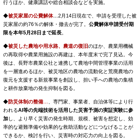
行うほか、健康講話や総合相談会などを実施。
◆
被災家屋の公費解体
…2月14日現在で、申請を受理した被
災家屋の約76％の解体・撤去が完了。
公費解体申請受付期
限を本年5月28日まで延長
。
◆
被災した農地や用水路、農道の復旧
のほか、農業用機械
の再取得や農業用施設の再建は、本年度末で完了見込。今
後は、長野市農業公社と連携して農地中間管理事業の活用
を一層進めるほか、被災地区の農地の流動化と荒廃農地の
復元を支援する新規事業を創設し、担い手への農地の集積
と耕作放棄地の発生抑制を図る。
◆
防災体制の整備
…
、専門家、事業者、自治体等により行
われる
AI等の先端技術を活用した災害予測の実証実験に参
加
し、より早く災害の発生時期、規模、被害を想定し、効
率的な避難準備や効果的な救助活動などにつなげることが
できるか、検討を行い、災害時の対応力の向上を図る。