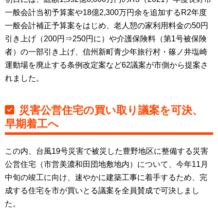
一般会計当初予算案や18億2,300万円余を追加するR2年度
一般会計補正予算案をはじめ、老人憩の家利用料金の50円
引き上げ（200円⇒250円に）や介護保険料（第1号被保険
者）の一部引き上げ、信州新町青少年旅行村・篠ノ井塩崎
運動場を廃止する条例改定案など62議案が市側から提案さ
れました。
災害公営住宅の買い取り議案を可決、
早期着工へ
この内、台風19号災害で被災した豊野地区に整備する災害
公営住宅（市営美濃和田団地敷地内）について、今年11月
中旬の竣工に向け、速やかに建築工事に着手するため、完
成する住宅を市が買いとる議案を全員賛成で可決しまし
た。