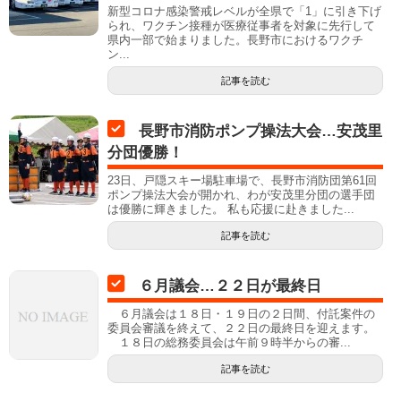
新型コロナ感染警戒レベルが全県で「1」に引き下げ
られ、ワクチン接種が医療従事者を対象に先行して
県内一部で始まりました。長野市におけるワクチ
ン...
記事を読む
長野市消防ポンプ操法大会…安茂里
分団優勝！
23日、戸隠スキー場駐車場で、長野市消防団第61回
ポンプ操法大会が開かれ、わが安茂里分団の選手団
は優勝に輝きました。 私も応援に赴きました...
記事を読む
６月議会…２２日が最終日
６月議会は１８日・１９日の２日間、付託案件の
委員会審議を終えて、２２日の最終日を迎えます。
１８日の総務委員会は午前９時半からの審...
記事を読む