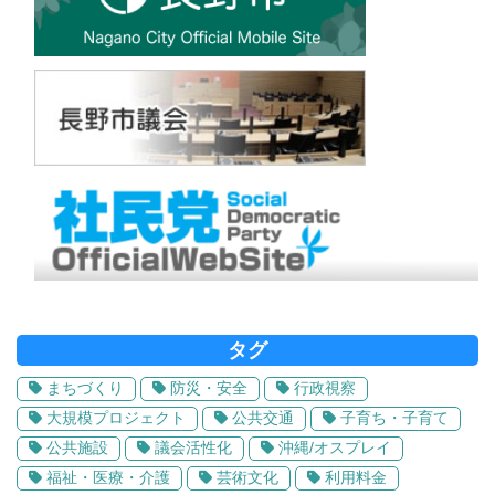
タグ
まちづくり
防災・安全
行政視察
大規模プロジェクト
公共交通
子育ち・子育て
公共施設
議会活性化
沖縄/オスプレイ
福祉・医療・介護
芸術文化
利用料金