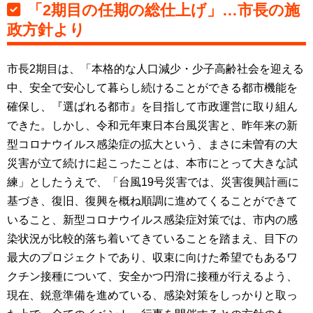
「2期目の任期の総仕上げ」…市長の施
政方針より
市長2期目は、「本格的な人口減少・少子高齢社会を迎える
中、安全で安心して暮らし続けることができる都市機能を
確保し、『選ばれる都市』を目指して市政運営に取り組ん
できた。しかし、令和元年東日本台風災害と、昨年来の新
型コロナウイルス感染症の拡大という、まさに未曽有の大
災害が立て続けに起こったことは、本市にとって大きな試
練」としたうえで、「台風19号災害では、災害復興計画に
基づき、復旧、復興を概ね順調に進めてくることができて
いること、新型コロナウイルス感染症対策では、市内の感
染状況が比較的落ち着いてきていることを踏まえ、目下の
最大のプロジェクトであり、収束に向けた希望でもあるワ
クチン接種について、安全かつ円滑に接種が行えるよう、
現在、鋭意準備を進めている、感染対策をしっかりと取っ