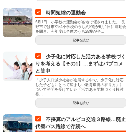
時間短縮の運動会
6月1日、小学校の運動会が各地で催されました。 長
野市では市立54小学校のうち約8割が6月1日に運動会
を開き、今年度は全体のうち29校が半...
記事を読む
少子化に対応した活力ある学校づく
りを考える【その1】…まずはパブコメ
と答申
「少子人口減少社会が進展する中で、少子化に対応
した子どもにとって望ましい教育環境の在り方」に
ついて諮問を受けていた「活力ある学校づくり検討
委...
記事を読む
不採算のアルピコ交通３路線…廃止
代替バス路線で存続へ