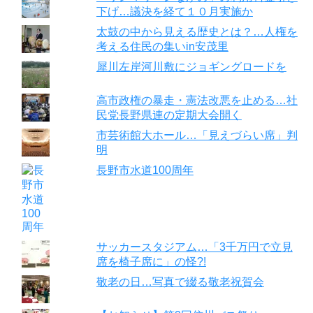
下げ…議決を経て１０月実施か
太鼓の中から見える歴史とは？…人権を
考える住民の集いin安茂里
犀川左岸河川敷にジョギングロードを
高市政権の暴走・憲法改悪を止める…社
民党長野県連の定期大会開く
市芸術館大ホール…「見えづらい席」判
明
長野市水道100周年
サッカースタジアム…「3千万円で立見
席を椅子席に」の怪?!
敬老の日…写真で綴る敬老祝賀会