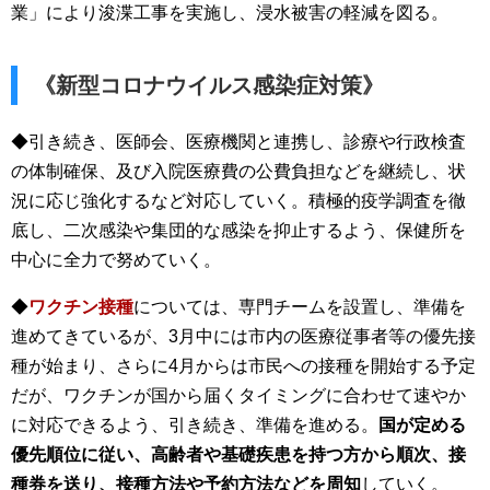
業」により浚渫工事を実施し、浸水被害の軽減を図る。
《新型コロナウイルス感染症対策》
◆引き続き、医師会、医療機関と連携し、診療や行政検査
の体制確保、及び入院医療費の公費負担などを継続し、状
況に応じ強化するなど対応していく。積極的疫学調査を徹
底し、二次感染や集団的な感染を抑止するよう、保健所を
中心に全力で努めていく。
◆
ワクチン接種
については、専門チームを設置し、準備を
進めてきているが、3月中には市内の医療従事者等の優先接
種が始まり、さらに4月からは市民への接種を開始する予定
だが、ワクチンが国から届くタイミングに合わせて速やか
に対応できるよう、引き続き、準備を進める。
国が定める
優先順位に従い、高齢者や基礎疾患を持つ方から順次、接
種券を送り、接種方法や予約方法などを周知
していく。