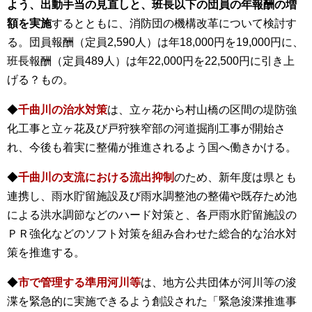
よう、出動手当の見直しと、班長以下の団員の年報酬の増
額を実施
するとともに、消防団の機構改革について検討す
る。団員報酬（定員2,590人）は年18,000円を19,000円に、
班長報酬（定員489人）は年22,000円を22,500円に引き上
げる？もの。
◆
千曲川の治水対策
は、立ヶ花から村山橋の区間の堤防強
化工事と立ヶ花及び戸狩狭窄部の河道掘削工事が開始さ
れ、今後も着実に整備が推進されるよう国へ働きかける。
◆
千曲川の支流における流出抑制
のため、新年度は県とも
連携し、雨水貯留施設及び雨水調整池の整備や既存ため池
による洪水調節などのハード対策と、各戸雨水貯留施設の
ＰＲ強化などのソフト対策を組み合わせた総合的な治水対
策を推進する。
◆
市で管理する準用河川等
は、地方公共団体が河川等の浚
渫を緊急的に実施できるよう創設された「緊急浚渫推進事