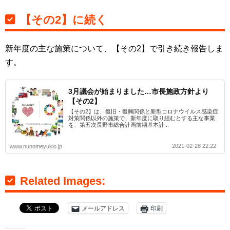
【その2】に続く
新年度の主な施策について、【その2】で引き続き報告しま
す。
3月議会が始まりました…市長施政方針より
【その2】
【その2】は、復旧・復興関係と新型コロナウイルス感染症
対策関係以外の施策で、新年度に取り組むとする主な事業
を、第五次長野市総合計画前期基本計...
2021-02-28 22:22
www.nunomeyukio.jp
Related Images:
メールアドレス
印刷