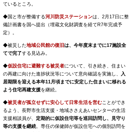
ているところ。
◆国と市が整備する
河川防災ステーション
は、2月17日に整
備計画書を国へ提出（埋蔵文化財調査を経てR7年完成予
定）。
◆被災した
地域公民館の復旧
は、今年度末までに17施設全
てで完了
する見込み。
◆
仮設住宅に避難する被災者
について、引き続き、住まい
の再建に向けた進捗状況等について意向確認を実施し、
入
居期限を迎える本年11月頃までに安定した住まいに移れる
よう住宅再建支援
を継続。
◆
被災者が孤立せずに安心して日常生活を営む
ことができ
るよう、長野市生活支援・地域ささえあいセンターの生活
支援相談員が、
定期的に仮設住宅等を巡回訪問し、見守り
等の支援を継続
。専任の保健師が仮設住宅への個別訪問を