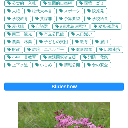
公契約・入札
集団的自衛権
環境・ゴミ
人権
松代大本営
スポーツ
脱原発
学校教育
共謀罪
予算要望
学校給食
屋代線
市議選
#青木島遊園地
秘密保護法
商工・観光
市立公民館
人口減少
農業・林業
子どもの貧困
教育
雇用
財政
環境・エネルギー
健康増進
広域連携
小中一貫教育
生活困窮者支援
消防・救急
上下水道
いじめ
情報公開
食の安全
Slideshow