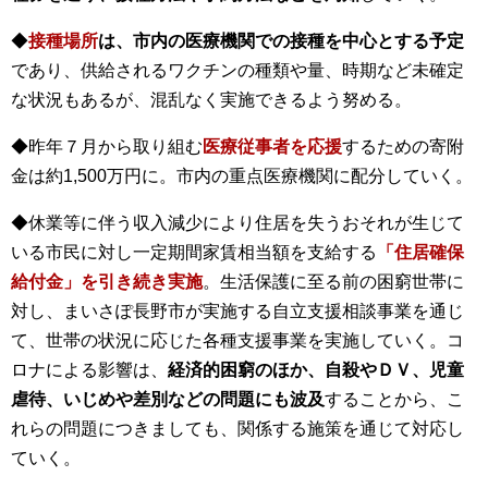
◆
接種場所
は、市内の医療機関での接種を中心とする予定
であり、供給されるワクチンの種類や量、時期など未確定
な状況もあるが、混乱なく実施できるよう努める。
◆昨年７月から取り組む
医療従事者を応援
するための寄附
金は約1,500万円に。市内の重点医療機関に配分していく。
◆休業等に伴う収入減少により住居を失うおそれが生じて
いる市民に対し一定期間家賃相当額を支給する
「住居確保
給付金」を引き続き実施
。生活保護に至る前の困窮世帯に
対し、まいさぽ長野市が実施する自立支援相談事業を通じ
て、世帯の状況に応じた各種支援事業を実施していく。コ
ロナによる影響は、
経済的困窮のほか、自殺やＤＶ、児童
虐待、いじめや差別などの問題にも波及
することから、こ
れらの問題につきましても、関係する施策を通じて対応し
ていく。