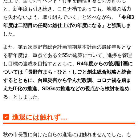
た上で、全てのイベント・行事を開催するとの方針のも
と、新年度も引き続き、コロナ禍であっても、地域の活力
を失わないよう、取り組んでいく」と述べながら、
「令和3
年度は二期目の任期の総仕上げの年度になる」と強調
しま
した。
また、第五次長野市総合計画前期基本計画の最終年度とな
る新年度は、重点である全55の施策について、進捗を管理
し目標の達成を目指すとともに、
R4年度からの後期計画に
ついては「長野市まち・ひと・しごと創生総合戦略と統合
するとともに、台風災害から学んだ教訓、コロナ禍を踏ま
えたIT化の推進、SDGsの推進などの視点から検討を進め
る
」としました。
進退には触れず…
秋の市長選に向けた自らの進退には触れませんでした。も