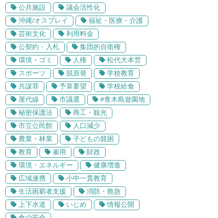
公共施設
議会活性化
沖縄/オスプレイ
福祉・医療・介護
芸術文化
利用料金
公契約・入札
集団的自衛権
環境・ゴミ
人権
松代大本営
スポーツ
脱原発
学校教育
共謀罪
予算要望
学校給食
屋代線
市議選
#青木島遊園地
秘密保護法
商工・観光
市立公民館
人口減少
農業・林業
子どもの貧困
教育
雇用
財政
環境・エネルギー
健康増進
広域連携
小中一貫教育
生活困窮者支援
消防・救急
上下水道
いじめ
情報公開
食の安全