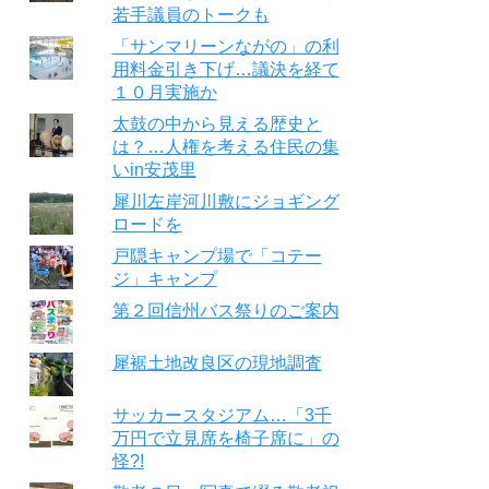
若手議員のトークも
「サンマリーンながの」の利
用料金引き下げ…議決を経て
１０月実施か
太鼓の中から見える歴史と
は？…人権を考える住民の集
いin安茂里
犀川左岸河川敷にジョギング
ロードを
戸隠キャンプ場で「コテー
ジ」キャンプ
第２回信州バス祭りのご案内
犀裾土地改良区の現地調査
サッカースタジアム…「3千
万円で立見席を椅子席に」の
怪?!