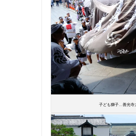
子ども獅子…善光寺