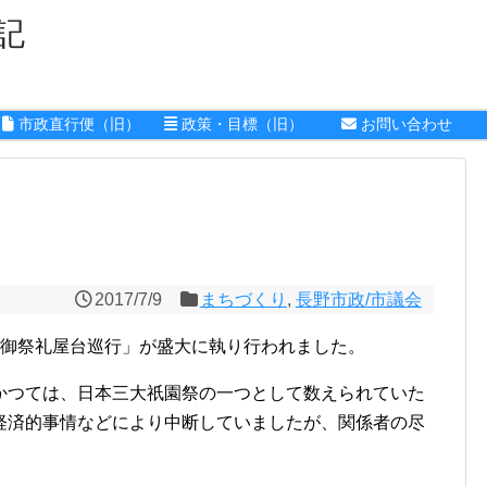
記
市政直行便（旧）
政策・目標（旧）
お問い合わせ
2017/7/9
まちづくり
,
長野市政/市議会
 御祭礼屋台巡行」が盛大に執り行われました。
かつては、日本三大祇園祭の一つとして数えられていた
経済的事情などにより中断していましたが、関係者の尽