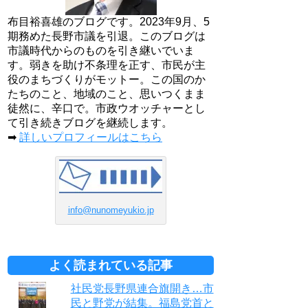
布目裕喜雄のブログです。2023年9月、5
期務めた長野市議を引退。このブログは
市議時代からのものを引き継いでいま
す。弱きを助け不条理を正す、市民が主
役のまちづくりがモットー。この国のか
たちのこと、地域のこと、思いつくまま
徒然に、辛口で。市政ウオッチャーとし
て引き続きブログを継続します。
➡
詳しいプロフィールはこちら
info@nunomeyukio.jp
よく読まれている記事
社民党長野県連合旗開き…市
民と野党が結集。福島党首と