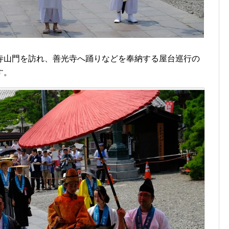
寺山門を訪れ、善光寺へ踊りなどを奉納する屋台巡行の
す。