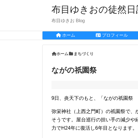
布目ゆきおの徒然日
布目ゆきお Blog
ホーム
プロフィール
ホーム
まちづくり
ながの祇園祭
9日、炎天下のもと、「ながの祇園祭
弥栄神社（上西之門町）の祇園祭で、
そうです。屋台巡行の担い手の減少や
力でH24年に復活し6年目となります。